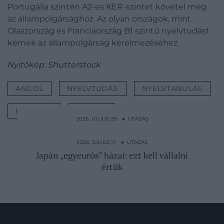
Portugália szintén A2-es KER-szintet követel meg
az állampolgársághoz. Az olyan országok, mint
Olaszország és Franciaország B1 szintű nyelvtudást
kérnek az állampolgárság kérelmezéséhez.
Nyitókép: Shutterstock
ANGOL
NYELVTUDÁS
NYELVTANULÁS
KÜLFÖLD
UTAZÁS
2026. JÚLIUS 28. ● UTAZÁS
Istennőként bánnak az új feleséggel ennél
az afrikai népnél
2026. JÚLIUS 17. ● UTAZÁS
Japán „egyeurós” házai: ezt kell vállalni
értük