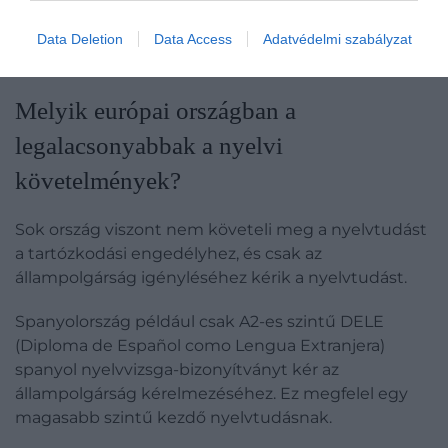
De Franciaország és Svédország is fontolgatja, hogy
nyelvi követelményeket vezet be a hosszú távú
Data Deletion
Data Access
Adatvédelmi szabályzat
vagy állandó tartózkodási engedélyhez.
Melyik európai országban a
legalacsonyabbak a nyelvi
követelmények?
Sok ország viszont nem követeli meg a nyelvtudást
a tartózkodási engedélyhez, és csak az
állampolgárság igényléséhez kérik a nyelvtudást.
Spanyolország például csak A2-es szintű DELE
(Diploma de Español como Lengua Extranjera)
spanyol nyelvvizsga-bizonyítványt kér az
állampolgárság kérelmezéséhez. Ez megfelel egy
magasabb szintű kezdő nyelvtudásnak.