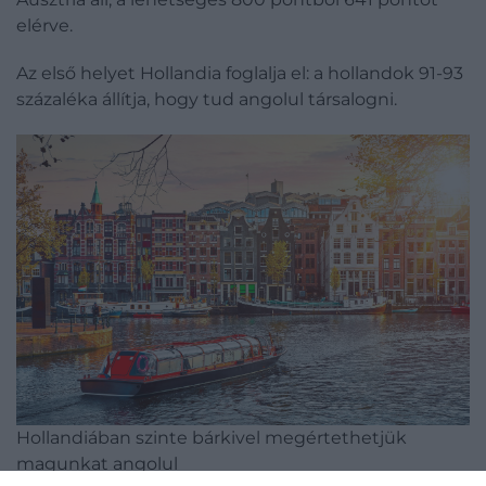
elérve.
Az első helyet Hollandia foglalja el: a hollandok 91-93
százaléka állítja, hogy tud angolul társalogni.
Hollandiában szinte bárkivel megértethetjük
magunkat angolul