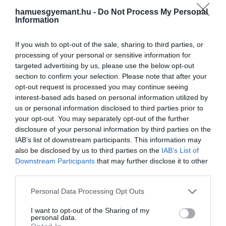
Shutterstock
hamuesgyemant.hu -
Do Not Process My Personal
Information
Az európai országok közül Olaszország végzett a
If you wish to opt-out of the sale, sharing to third parties, or
legrosszabb helyen, így ha oda terveztünk költözni,
processing of your personal or sensitive information for
érdemes előzetesen megfontolni az olasz
targeted advertising by us, please use the below opt-out
nyelvtanfolyamokat.
section to confirm your selection. Please note that after your
opt-out request is processed you may continue seeing
interest-based ads based on personal information utilized by
us or personal information disclosed to third parties prior to
your opt-out. You may separately opt-out of the further
disclosure of your personal information by third parties on the
IAB’s list of downstream participants. This information may
also be disclosed by us to third parties on the
IAB’s List of
Downstream Participants
that may further disclose it to other
third parties.
Please note that this website/app uses one or more Google
Personal Data Processing Opt Outs
services and may gather and store information including but
not limited to your visit or usage behaviour. You may click to
I want to opt-out of the Sharing of my
personal data.
grant or deny consent to Google and its third-party tags to
Opted In