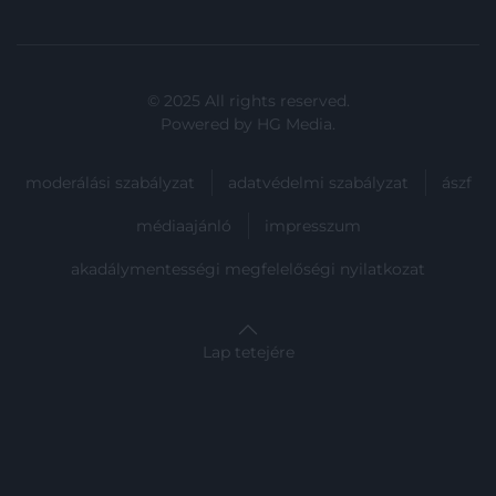
© 2025 All rights reserved.
Powered by
HG Media
.
moderálási szabályzat
adatvédelmi szabályzat
ászf
médiaajánló
impresszum
akadálymentességi megfelelőségi nyilatkozat
Lap tetejére