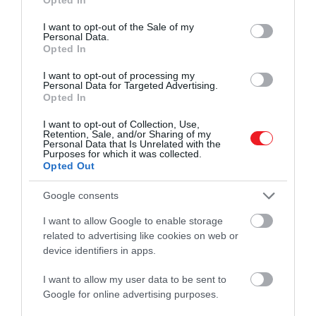
use your data for below specified purposes in below Google
Olaszországban kevésbé
consent section.
I want to opt-out of the Sale of my
Personal Data.
Opted In
Shutterstock
I want to opt-out of processing my
Mely európai országok követelik meg a
Personal Data for Targeted Advertising.
Opted In
nyelvtudást a tartózkodási engedélyhez?
I want to opt-out of Collection, Use,
Retention, Sale, and/or Sharing of my
Personal Data that Is Unrelated with the
Ha nehezen megy a nyelvtanulás, érdemes figyelni
Purposes for which it was collected.
azokra az országokra, amelyek a külföldi
Opted Out
állampolgároknak nyelvvizsgát írnak elő a
Google consents
letelepedési engedély kérelmezéséhez.
I want to allow Google to enable storage
Németország az állandó tartózkodási engedély és az
related to advertising like cookies on web or
állampolgárság megszerzéséhez is nyelvtudást kér.
device identifiers in apps.
A jelenlegi szabályozás szerint a német nyelvtudás a
Közös Európai Referenciakeret (KER) B1 szintjén kell,
I want to allow my user data to be sent to
Google for online advertising purposes.
hogy legyen.