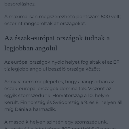
besoroláshoz.
A maximálisan megszerezhető pontszám 800 volt;
eszerint rangsorolták az országokat.
Az észak-európai országok tudnak a
legjobban angolul
Az európai országok nyolc helyet foglaltak el az EF
tíz legjobb angolul beszélő országa között.
Annyira nem meglepetés, hogy a rangsorban az
észak-európai országok domináltak. Viszont az
egyik szomszédunk, Horvátország a 10. helyre
került. Finnország és Svédország a 9. és 8. helyen áll,
míg Dánia a harmadik.
A második helyen szintén egy szomszédunk,
Ausztria áll, a lehetséges 800 pontból 641 pontot