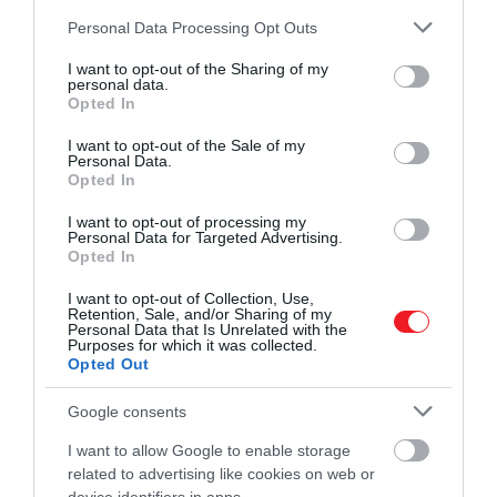
Please note that this website/app uses one or more Google
Personal Data Processing Opt Outs
services and may gather and store information including but
not limited to your visit or usage behaviour. You may click to
I want to opt-out of the Sharing of my
personal data.
grant or deny consent to Google and its third-party tags to
Opted In
use your data for below specified purposes in below Google
consent section.
I want to opt-out of the Sale of my
Personal Data.
Opted In
I want to opt-out of processing my
Personal Data for Targeted Advertising.
TÓTHBORBIRTOK (@tothborbirtok) által megosztott bejegyzés
Opted In
I want to opt-out of Collection, Use,
Retention, Sale, and/or Sharing of my
Pannonhalmán június 13
–
14-én
kortárs művészet,
Personal Data that Is Unrelated with the
Purposes for which it was collected.
gasztronómia, borok, zene és dizájn tölti meg a
Opted Out
főapátság környékét.
Az ART Piknik évek óta azokna
szól, akik egy hétvégi programban egyszerre keresne
Google consents
koncerteket, kiállításokat,
kézműves vásárt
, éttermi
I want to allow Google to enable storage
élményeket és borokat.
A világörökségi környezet mia
related to advertising like cookies on web or
a rendezvény egy rövidebb kirándulással is könnyen