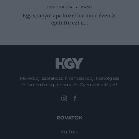
Alig 12 éve épült, mégis lebonthatják a
Deseda-kilátót
2026. JÚLIUS 24. ● UTAZÁS
Egy spanyol apa közel harminc éven át
építette ezt a…
Művelődj, szórakozz, kíváncsiskodj, kóstolgass
és ismerd meg a Hamu és Gyémánt világát!
ROVATOK
Kultúra