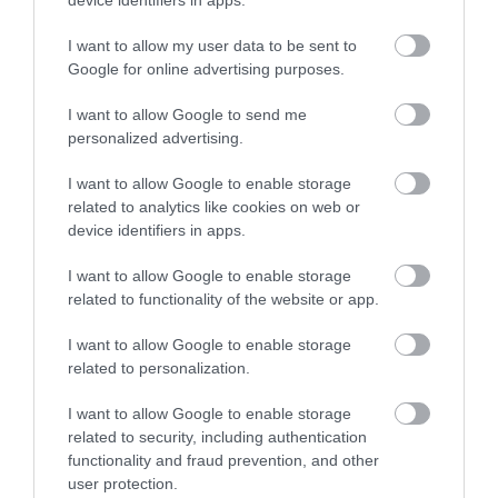
device identifiers in apps.
összekapcsolható.
I want to allow my user data to be sent to
Lelőhely-látogatás a Nagy-Eged-hegyi
Google for online advertising purposes.
remetekápolna romjainál, Eger
I want to allow Google to send me
personalized advertising.
I want to allow Google to enable storage
related to analytics like cookies on web or
device identifiers in apps.
I want to allow Google to enable storage
related to functionality of the website or app.
I want to allow Google to enable storage
related to personalization.
I want to allow Google to enable storage
related to security, including authentication
functionality and fraud prevention, and other
A bejegyzés megtekintése az Instagramon
user protection.