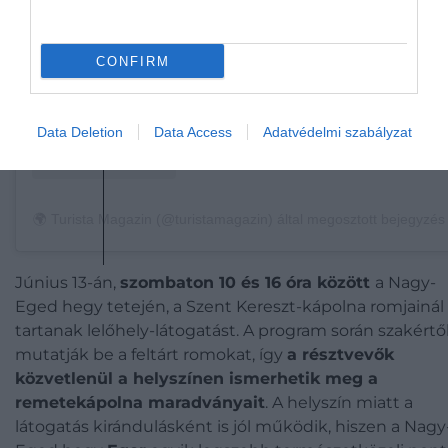
CONFIRM
Data Deletion
Data Access
Adatvédelmi szabályzat
🌍 Turista Magazin (@turistamagazin) által megosztott bejegyzés
Június 13-án,
szombaton 10 és 16 óra között
a Nagy-
Eged hegy tetején, a Szent Kereszt-kápolna romjainál
tartanak lelőhely-látogatást. A program során szakértő
mutatják be a feltárt romokat, így
a résztvevők
közvetlenül a helyszínen ismerhetik meg a
remetekápolna maradványait
. A helyszín miatt a
látogatás kirándulásként is jól működik, hiszen a Nagy