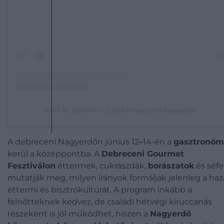
Dehir.hu (@dehir.hu) által megosztott bejegyzés
A debreceni Nagyerdőn június 12
–
14-én a
gasztronóm
kerül a középpontba. A
Debreceni Gourmet
Fesztiválon
éttermek, cukrászdák,
borászatok
és séf
mutatják meg, milyen irányok formálják jelenleg a haz
éttermi és bisztrókultúrát. A program inkább a
felnőtteknek kedvez, de családi hétvégi kiruccanás
részeként is jól működhet, hiszen a
Nagyerdő