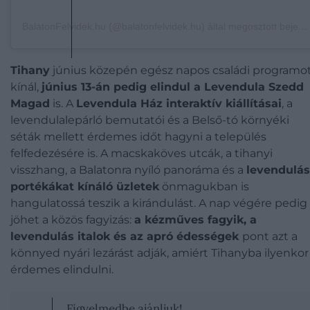
BalatonFelvidek.hu (@balatonfelvidek.hu) által megosztott bejegyzés
Tihany
június közepén egész napos családi programo
kínál,
június 13-án pedig elindul a Levendula Szedd
Magad
is.
A
Levendula Ház interaktív kiállításai
, a
levendulalepárló bemutatói és a Belső-tó környéki
séták mellett érdemes időt hagyni a település
felfedezésére is. A macskaköves utcák, a tihanyi
visszhang, a Balatonra nyíló panoráma és a
levendulás
portékákat kínáló üzletek
önmagukban is
hangulatossá teszik a kirándulást. A nap végére pedig
jöhet a közös fagyizás:
a kézműves fagyik, a
levendulás italok és az apró édességek
pont azt a
könnyed nyári lezárást adják, amiért Tihanyba ilyenkor 
érdemes elindulni.
Figyelmedbe ajánljuk!