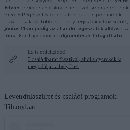
között egy elsüllyedt templom történetével és
Szent
István
érméinek hatalmi jelképeivel ismerkedhetnek
meg.
A Régészet Napjához kapcsolódó programok
ingyenesek, de több esemény regisztrációhoz kötött,
június 13-án pedig az állandó régészeti kiállítás
és a
római kori Lapidárium is
díjmentesen látogatható
.
Ez is érdekelhet!
5 családbarát fesztivál, ahol a gyerekek is
megtalálják a helyüket
Levendulaszüret és családi programok
Tihanyban