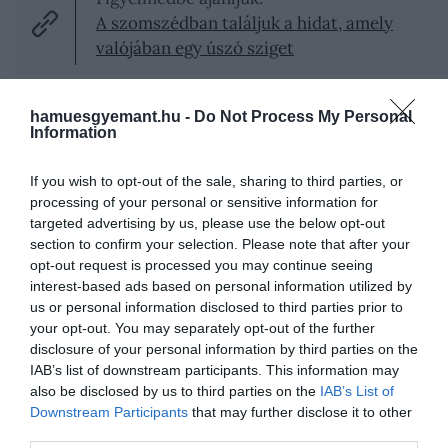
A szomszédban találjuk a hidat, amely
valójában egy úszó sziget
ART Piknik, Pannonhalma
hamuesgyemant.hu -
Do Not Process My Personal
Information
If you wish to opt-out of the sale, sharing to third parties, or
processing of your personal or sensitive information for
targeted advertising by us, please use the below opt-out
section to confirm your selection. Please note that after your
opt-out request is processed you may continue seeing
interest-based ads based on personal information utilized by
us or personal information disclosed to third parties prior to
your opt-out. You may separately opt-out of the further
disclosure of your personal information by third parties on the
IAB’s list of downstream participants. This information may
also be disclosed by us to third parties on the
IAB’s List of
Downstream Participants
that may further disclose it to other
third parties.
A bejegyzés megtekintése az Instagramon