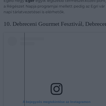
Eged hegy
Eger
egyik legszebb természetközeli pontj
a Régészet Napja programjai mellett pedig az Egri vár
napi tárlatvezetései is elérhetők.
10. Debreceni Gourmet Fesztivál, Debrece
A bejegyzés megtekintése az Instagramon