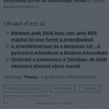
környezete bőven ad lehetőséget sétára
és lazább
kikapcsolódásra is.
Olvasd el ezt is!
Balatoni árak 2026-ban: van, ahol 800,
máshol 10 ezer forint a strandbelépő
A strandélményen és a lángoson túl – 4
gyönyörű arborétum a Balaton környékén
Újraindul a túraszezon a Tátrában, de több
népszerű útvonal zárva marad
Nyitókép:
Tihany
/ A great shot of/Shutterstock
PROGRAMAJÁNLÓ
HÉTVÉGE
JÚNIUS
NYÁRI
KALAND
2026. JÚLIUS 24. ● UTAZÁS