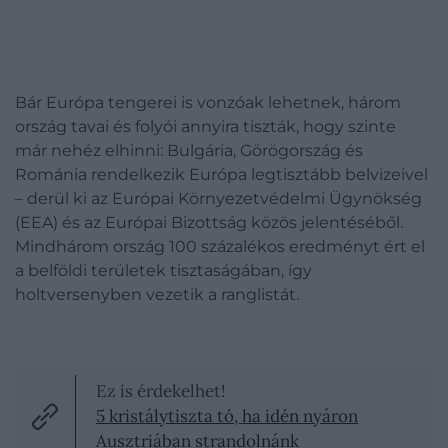
Bár Európa tengerei is vonzóak lehetnek, három
ország tavai és folyói annyira tiszták, hogy szinte
már nehéz elhinni: Bulgária, Görögország és
Románia rendelkezik Európa legtisztább belvizeivel
– derül ki az Európai Környezetvédelmi Ügynökség
(EEA) és az Európai Bizottság közös jelentéséből.
Mindhárom ország 100 százalékos eredményt ért el
a belföldi területek tisztaságában, így
holtversenyben vezetik a ranglistát.
Ez is érdekelhet!
5 kristálytiszta tó, ha idén nyáron
Ausztriában strandolnánk