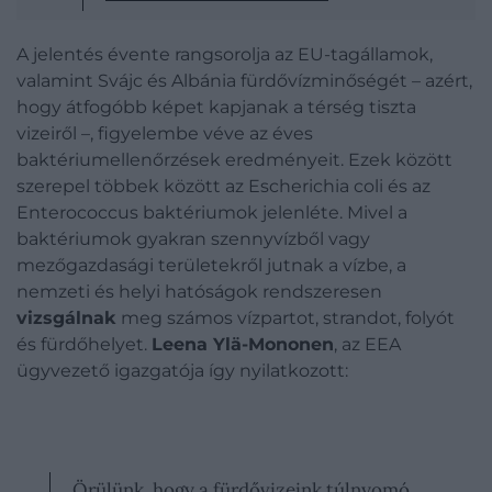
A jelentés évente rangsorolja az EU-tagállamok,
valamint Svájc és Albánia fürdővízminőségét – azért,
hogy átfogóbb képet kapjanak a térség tiszta
vizeiről –, figyelembe véve az éves
baktériumellenőrzések eredményeit. Ezek között
szerepel többek között az Escherichia coli és az
Enterococcus baktériumok jelenléte. Mivel a
baktériumok gyakran szennyvízből vagy
mezőgazdasági területekről jutnak a vízbe, a
nemzeti és helyi hatóságok rendszeresen
vizsgálnak
meg számos vízpartot, strandot, folyót
és fürdőhelyet.
Leena Ylä-Mononen
, az EEA
ügyvezető igazgatója így nyilatkozott:
Örülünk, hogy a fürdővizeink túlnyomó