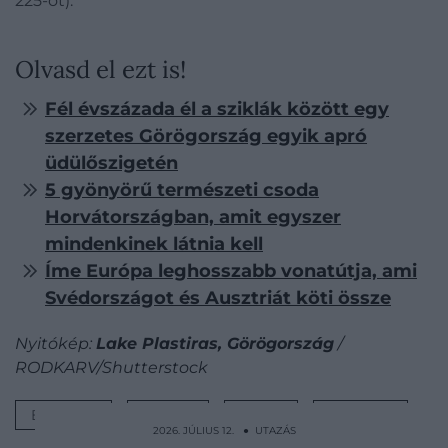
225-öt).
Olvasd el ezt is!
Fél évszázada él a sziklák között egy
szerzetes Görögország egyik apró
üdülőszigetén
5 gyönyörű természeti csoda
Horvátországban, amit egyszer
mindenkinek látnia kell
Íme Európa leghosszabb vonatútja, ami
Svédországot és Ausztriát köti össze
Nyitókép:
Lake Plastiras, Görögország
/
RODKARV/Shutterstock
EURÓPA
TAVAK
LISTA
FOLYÓK
2026. JÚLIUS 12. ● UTAZÁS