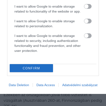
I want to allow Google to enable storage
related to functionality of the website or app.
I want to allow Google to enable storage
related to personalization.
I want to allow Google to enable storage
Ciuperca-tó, Románia
related to security, including authentication
Fotó:
Matei Ionut/Shutterstock
functionality and fraud prevention, and other
user protection.
Figyelmedbe ajánljuk!
Görögország titkos gyöngyszeme: olcsó
CONFIRM
nyaralás tömeg nélkül
Ausztria
és Finnország is előkelő helyen végzett –
Data Deletion
Data Access
Adatvédelmi szabályzat
95,8, illetve 93,8 százalékos kiváló minősítéssel.
Ezekben az országokban jóval több víztestet is
vizsgáltak (Ausztriában 260-at, Finnországban pedig