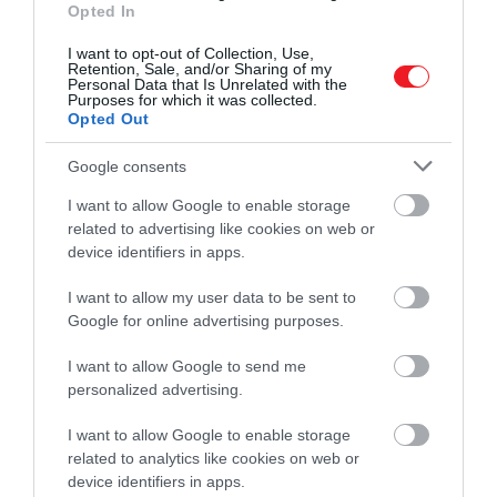
Opted In
I want to opt-out of Collection, Use,
Retention, Sale, and/or Sharing of my
Pchelina-víztározó, Bulgária
Personal Data that Is Unrelated with the
Purposes for which it was collected.
Opted Out
Fotó:
stoyanh/Shutterstock
Google consents
Görögországot
leginkább a tengerparti strandjairól
ismerik, de érdemes felfedezni a sok tiszta tavat és
I want to allow Google to enable storage
folyót is, ahol fürödni lehet.
Bulgáriának
és
related to advertising like cookies on web or
Romániának is van partszakasza a Fekete-
device identifiers in apps.
tengernél, ám a hegyvidéki belvizeikben is érdemes
I want to allow my user data to be sent to
megmártózni.
Google for online advertising purposes.
I want to allow Google to send me
personalized advertising.
I want to allow Google to enable storage
related to analytics like cookies on web or
device identifiers in apps.