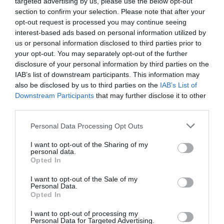
targeted advertising by us, please use the below opt-out
section to confirm your selection. Please note that after your
opt-out request is processed you may continue seeing
Bulgáriában, Görögországban és Romániában
interest-based ads based on personal information utilized by
egyébként viszonylag kevés helyszínt vizsgáltak,
us or personal information disclosed to third parties prior to
ami hozzájárulhat a tökéletes eredményhez – derül
your opt-out. You may separately opt-out of the further
ki a Travel and Leisure
cikkéből
. Bulgáriában például
disclosure of your personal information by third parties on the
a
Pchelina-víztározót
és két másik belvízi helyszínt
IAB’s list of downstream participants. This information may
vizsgáltak meg, míg Romániában a
Ciuperca-tó
also be disclosed by us to third parties on the
IAB’s List of
Downstream Participants
that may further disclose it to other
kapta a legjobb minősítést.
third parties.
Please note that this website/app uses one or more Google
Personal Data Processing Opt Outs
services and may gather and store information including but
not limited to your visit or usage behaviour. You may click to
I want to opt-out of the Sharing of my
personal data.
grant or deny consent to Google and its third-party tags to
Opted In
use your data for below specified purposes in below Google
consent section.
I want to opt-out of the Sale of my
Personal Data.
Opted In
I want to opt-out of processing my
Personal Data for Targeted Advertising.