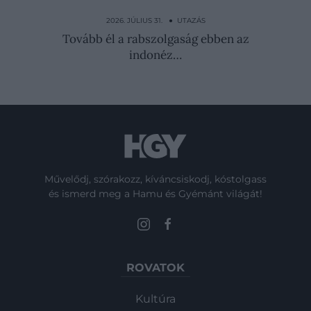
Végre itt egy app, ami megmondja, eléred-e
a következő…
2026. JÚLIUS 31. ● UTAZÁS
Tovább él a rabszolgaság ebben az
indonéz…
Művelődj, szórakozz, kíváncsiskodj, kóstolgass
és ismerd meg a Hamu és Gyémánt világát!
ROVATOK
Kultúra