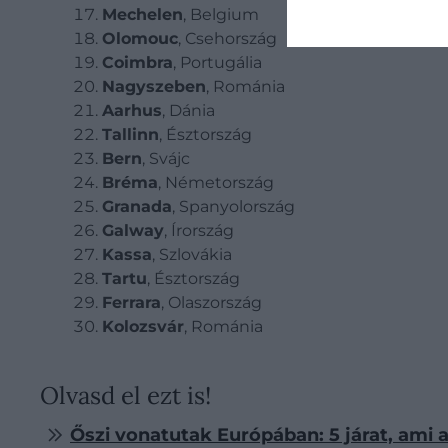
Mechelen
, Belgium
Olomouc
, Csehország
Coimbra
, Portugália
Nagyszeben
, Románia
Aarhus
, Dánia
Tallinn
, Észtország
Bern
, Svájc
Bréma
, Németország
Granada
, Spanyolország
Galway
, Írország
Kassa
, Szlovákia
Tartu
, Észtország
Ferrara
, Olaszország
Kolozsvár
, Románia
Olvasd el ezt is!
Őszi vonatutak Európában: 5 járat, ami a