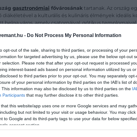
rszág
gasztronómiai
fővárosának
tartanak. Az ország eg
ő diákéletével a kulturális és kulináris élmények ideális
t belga város, amely csatornáival, gótikus templomaival 
emant.hu -
Do Not Process My Personal Information
rült, amely Európa egyik legnagyobb épen maradt középk
to opt-out of the sale, sharing to third parties, or processing of your per
l, templomokkal és élénk utcai élettel. Szorosan követi
formation for targeted advertising by us, please use the below opt-out s
 mesébe illő vár egyedi hangulatot teremtenek. Az első öt
r selection. Please note that after your opt-out request is processed y
eing interest-based ads based on personal information utilized by us or
íres kénes fürdőivel egyre több európai utazó figyelmét k
disclosed to third parties prior to your opt-out. You may separately opt-
losure of your personal information by third parties on the IAB’s list of
. This information may also be disclosed by us to third parties on the
IA
Participants
that may further disclose it to other third parties.
 that this website/app uses one or more Google services and may gath
including but not limited to your visit or usage behaviour. You may click 
 to Google and its third-party tags to use your data for below specifi
ogle consent section.