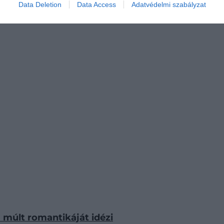
Data Deletion
Data Access
Adatvédelmi szabályzat
 múlt romantikáját idézi