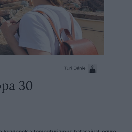
Turi Dániel
ópa 30
vre küzdenek a tömegturizmus hatásaival, egyre