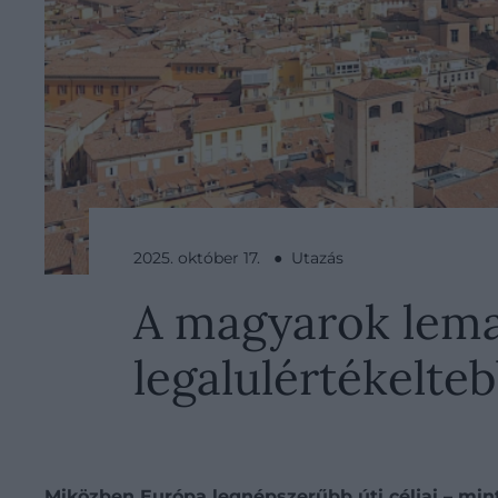
2025. október 17. ● Utazás
A magyarok lema
legalulértékelteb
Miközben Európa legnépszerűbb úti céljai – min