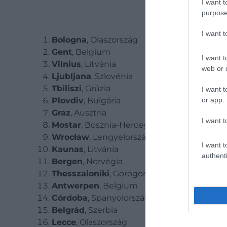
I want t
purpose
I want 
Bologna
, Olaszország
Gent
, Belgium
I want t
Vilnius
, Litvánia
web or d
Ljubljana
, Szlovénia
Tbiliszi
, Grúzia
I want t
or app.
Plovdiv
, Bulgária
Graz
, Ausztria
I want t
Mostar
, Bosznia-Hercegovina
Wrocław
, Lengyelország
I want t
Kaunas
, Litvánia
authenti
Bergen
, Norvégia
Thesszaloniki
, Görögország
Antwerpen
, Belgium
Córdoba
, Spanyolország
Belgrád
, Szerbia
Lecce
, Olaszország