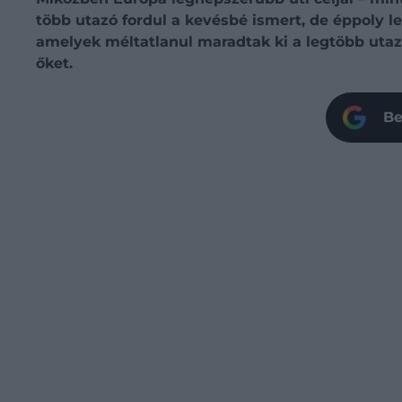
több utazó fordul a kevésbé ismert, de éppoly l
amelyek méltatlanul maradtak ki a legtöbb utazó
őket.
Be