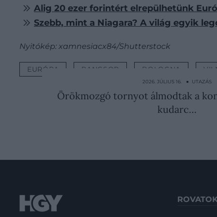
Alig 20 ezer forintért elrepülhetünk Eur
Szebb, mint a Niagara? A világ egyik le
Nyitókép: xamnesiacx84/Shutterstock
EURÓPA
RANGSOR
BOLOGNA
VIL
2026. JÚLIUS 16. ● UTAZÁS
Örökmozgó tornyot álmodtak a ko
kudarc…
ROVATO