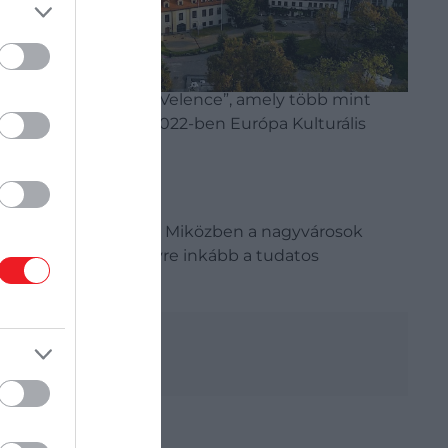
ott települése;
Graz
(Ausztria), az UNESCO
lország), a „Lengyel Velence”, amely több mint
P 10-es listát, amely 2022-ben Európa Kulturális
uristák tömegei járnak. Miközben a nagyvárosok
 európai városok
egyre inkább a tudatos
ljenek.