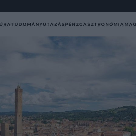
TÚRA
TUDOMÁNY
UTAZÁS
PÉNZ
GASZTRONÓMIA
MAG