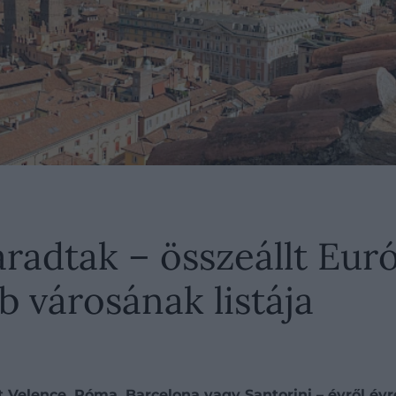
radtak – összeállt Eur
b városának listája
t Velence, Róma, Barcelona vagy Santorini – évről é