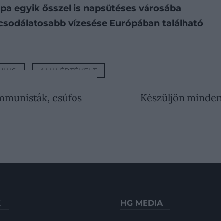
ópa egyik ősszel is napsütéses városába
gcsodálatosabb vízesése Európában található
NIUS
ALULÉRTÉKELT
mmunisták, csúfos
Készüljön mindenk
K
HG MEDIA