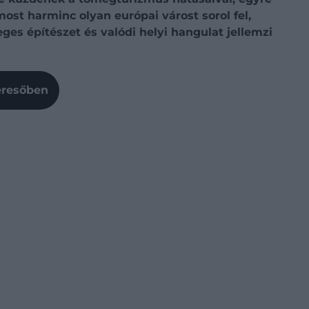
most harminc olyan európai várost sorol fel,
ges építészet és valódi helyi hangulat jellemzi
Keresőben