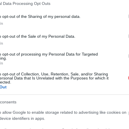
l Data Processing Opt Outs
z a világ legjobb szigete
o opt-out of the Sharing of my personal data.
, mint
Plovdiv
(Bulgária), a világ egyik legrégebb óta lak
In
 híres Stari Most híd otthona; valamint
Wrocław
(Lengye
látogatókat. A tizedik helyen
Kaunas
(Litvánia) zárja a TO
o opt-out of the Sale of my Personal Data.
In
to opt-out of processing my Personal Data for Targeted
ing.
In
egnagyobb kincsei nem feltétlenül ott rejlenek, ahol a t
ják kezelni a túlterheltséget, ezek a kisebb,
alulértékelt
o opt-out of Collection, Use, Retention, Sale, and/or Sharing
ersonal Data that Is Unrelated with the Purposes for which it
st jött el az idejük, hogy a figyelem középpontjába kerü
lected.
Out
consents
galulértékeltebb úti célját
o allow Google to enable storage related to advertising like cookies on
evice identifiers in apps.