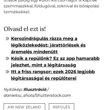
utasok pedig egy külön kis csomagot is kapnak
szemmaszkkal, füldugóval, zoknival és bőrápolási
termékekkel.
Olvasd el ezt is!
Kerozindrágulás rázza meg a
légiközlekedést: járattörlések és
áremelés mindenütt
Késik a repülőnk? Ez az app hamarabb
jelezhet, mint a légitársaság
Itt a friss rangsor: ezek 2026 legjobb
légitársaságai és repülőterei
Nyitókép:
Illusztráció
/
danielou_shots/Shutterstock.com
AIR NEW ZELAND
REPÜLÉS