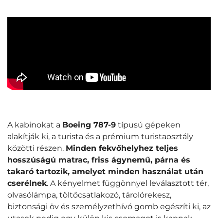
A kabinokat a
Boeing 787-9
típusú gépeken
alakítják ki, a turista és a prémium turistaosztály
közötti részen.
Minden fekvőhelyhez teljes
hosszúságú matrac, friss ágynemű, párna és
takaró tartozik, amelyet minden használat után
cserélnek
. A kényelmet függönnyel leválasztott tér,
olvasólámpa, töltőcsatlakozó, tárolórekesz,
biztonsági öv és személyzethívó gomb egészíti ki, az