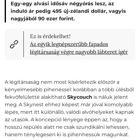
Egy-egy alvási idősáv négyórás lesz, az
induló ár pedig 495 új-zélandi dollár, vagyis
nagyjából 90 ezer forint.
Ez is érdekelhet!
Az egyik legnépszerűbb fapados
légitársaság végre nagyobb lábteret ígér
A légitársaság nem most kísérletezik először a
kényelmesebb pihenéssel: korábban a több ülésből
fekvőfelületté alakítható
Skycouch
is náluk jelent
meg. A Skynest ehhez képest már jóval komolyabb
lépés, mert itt különálló, valódi alvóhelyeket kapnak
az utasok. A koncepció lényege éppen az, hogy a
hosszú repülés alatt ne csak szundikálni lehessen,
hanem ténylegesen ki is pihenhessük magunkat.