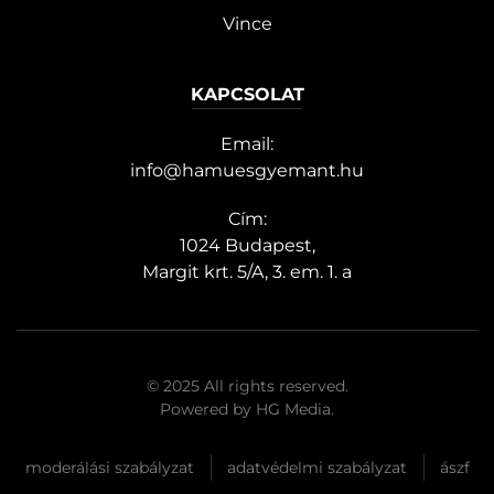
Vince
KAPCSOLAT
Email:
info@hamuesgyemant.hu
Cím:
1024 Budapest,
Margit krt. 5/A, 3. em. 1. a
© 2025 All rights reserved.
Powered by
HG Media
.
moderálási szabályzat
adatvédelmi szabályzat
ászf