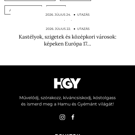
ALVÓFÜLKE
ÁGY
2026. JÚLIUS 24. ● UTAZÁS
Nem véletlenül imádják a magyarok: ez a
főváros lett Európa…
2026. JÚLIUS 22. ● UTAZÁS
Kastélyok, szigetek és középkori városok:
képeken Európa 17…
Művelődj, szórakozz, kíváncsiskodj, kóstolgass
és ismerd meg a Hamu és Gyémánt világát!