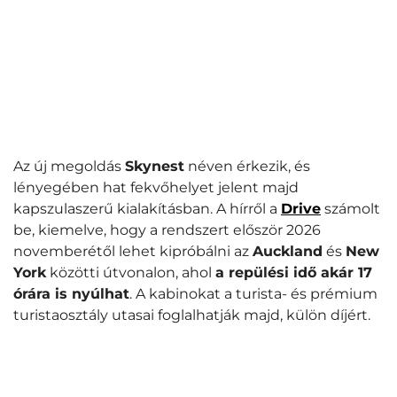
Az új megoldás
Skynest
néven érkezik, és
lényegében hat fekvőhelyet jelent majd
kapszulaszerű kialakításban. A hírről a
Drive
számolt
be, kiemelve, hogy a rendszert először 2026
novemberétől lehet kipróbálni az
Auckland
és
New
York
közötti útvonalon, ahol
a repülési idő akár 17
órára is nyúlhat
. A kabinokat a turista- és prémium
turistaosztály utasai foglalhatják majd, külön díjért.