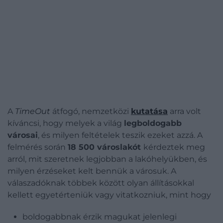
A
TimeOut
átfogó, nemzetközi
kutatása
arra volt
kíváncsi, hogy melyek a világ
legboldogabb
városai
, és milyen feltételek teszik ezeket azzá. A
felmérés során
18 500 városlakót
kérdeztek meg
arról, mit szeretnek legjobban a lakóhelyükben, és
milyen érzéseket kelt bennük a városuk. A
válaszadóknak többek között olyan állításokkal
kellett egyetérteniük vagy vitatkozniuk, mint hogy
boldogabbnak érzik magukat jelenlegi