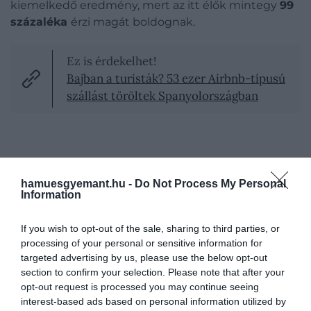
kiemelkedő eredmény, mert az itt élők mintegy
99
százaléka
érzi magát boldognak.
Ez is érdekelhet!
Bajban a turisták? 53 ezer Airbnb-típusú
szállást töröltek Spanyolországban
Sevillában a megkérdezettek
86 százaléka
mondta, hogy örömét leli a mindennapokban, és
hamuesgyemant.hu -
Do Not Process My Personal
Information
úgy érzi, a körülötte élő emberek is pozitívan állnak
az élethez. Emellett
74 százalék
szerint a városban
tapasztalható boldogságérzet az utóbbi időben
If you wish to opt-out of the sale, sharing to third parties, or
processing of your personal or sensitive information for
kifejezetten nőtt. Összességében a válaszadók
91
targeted advertising by us, please use the below opt-out
százaléka
vallotta, hogy a város boldoggá teszi
section to confirm your selection. Please note that after your
őket.
opt-out request is processed you may continue seeing
interest-based ads based on personal information utilized by
Nem ez volt azonban az egyetlen spanyol város,