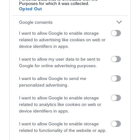
Purposes for which it was collected.
Opted Out
Google consents
I want to allow Google to enable storage
related to advertising like cookies on web or
device identifiers in apps.
A
Egyesült Királyságból
szintén több város is
bekerült a top 10-es rangsorba, köztük a korábban a
I want to allow my user data to be sent to
leginkább
gyalogosbarátnak
minősített
Brighton
,
Google for online advertising purposes.
London
és
Glasgow
. A fennmaradó helyeket
Portugália
városai – a már most
népszerű
őszi úti
I want to allow Google to send me
célnak számító
Porto
és
Lisszabon
– szerezték meg,
personalized advertising.
így Európa tíz legboldogabb városát mindössze
I want to allow Google to enable storage
három országban találjuk: Spanyolországban, az
related to analytics like cookies on web or
Egyesült Királyságban és Portugáliában.
device identifiers in apps.
Íme a 10 legboldogabb európai város
I want to allow Google to enable storage
related to functionality of the website or app.
rangsora: