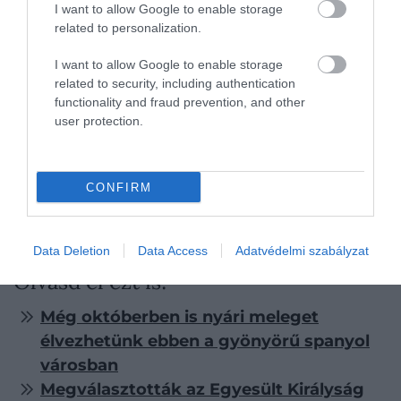
I want to allow Google to enable storage
Sevilla
related to personalization.
Brighton
I want to allow Google to enable storage
Porto
related to security, including authentication
Valencia
functionality and fraud prevention, and other
Glasgow
user protection.
London
Bilbao
Lisszabon
CONFIRM
Edinburgh
Madrid
Data Deletion
Data Access
Adatvédelmi szabályzat
Olvasd el ezt is!
Még októberben is nyári meleget
élvezhetünk ebben a gyönyörű spanyol
városban
Megválasztották az Egyesült Királyság