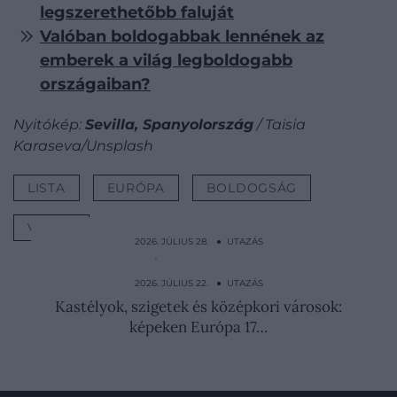
legszerethetőbb faluját
Valóban boldogabbak lennének az
emberek a világ legboldogabb
országaiban?
Nyitókép:
Sevilla, Spanyolország
/ Taisia
Karaseva/Unsplash
LISTA
EURÓPA
BOLDOGSÁG
VÁROS
2026. JÚLIUS 28. ● UTAZÁS
Istennőként bánnak az új feleséggel ennél
az afrikai népnél
2026. JÚLIUS 22. ● UTAZÁS
Kastélyok, szigetek és középkori városok:
képeken Európa 17…