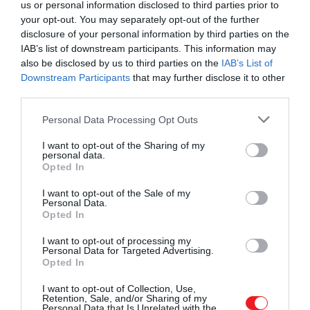
us or personal information disclosed to third parties prior to
amely felkerült a listára:
Valencia
a negyedik,
your opt-out. You may separately opt-out of the further
Madrid
pedig a tizedik lett. Különösen figyelemre
disclosure of your personal information by third parties on the
méltó
Bilbao
, amely a hetedik helyet szerezte meg,
IAB’s list of downstream participants. This information may
also be disclosed by us to third parties on the
IAB’s List of
és ahol a megkérdezettek
100 százaléka
mondta
Downstream Participants
that may further disclose it to other
azt, hogy elégedettnek érzi magát.
third parties.
Please note that this website/app uses one or more Google
Personal Data Processing Opt Outs
services and may gather and store information including but
not limited to your visit or usage behaviour. You may click to
I want to opt-out of the Sharing of my
personal data.
grant or deny consent to Google and its third-party tags to
Opted In
use your data for below specified purposes in below Google
consent section.
I want to opt-out of the Sale of my
Personal Data.
Opted In
I want to opt-out of processing my
Personal Data for Targeted Advertising.
Opted In
I want to opt-out of Collection, Use,
Retention, Sale, and/or Sharing of my
Personal Data that Is Unrelated with the