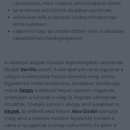
városukban, mint máshol, ahol korábban éltek;
az emberek körülöttük általában pozitívak;
örömüket lelik a városuk kínálta mindennapi
élményekben;
valamint hogy az utóbbi időben nőtt a városban
tapasztalható boldogságérzet.
A válaszok alapján Európa legboldogabb városainak
listáját
Sevilla
vezeti. A dél-spanyol város egyúttal a
világon a kilencedik helyet szerezte meg, amely
figyelemre méltó eredmény. Korábban Sevilla egy
másik
listán
is előkelő helyet szerzett magának,
amelyben a turisták a világ 12. legjobb városának
titulálták. Globális szinten, ahogy arról korábban is
írtunk
, az előkelő első helyet
Abu-Dzabi
szerezte
meg, ahol a számos modern fejlesztés mellett a
város a nyugalmát is meg tudta őrizni. Ez azért is