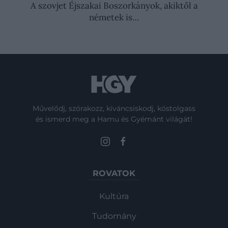
A szovjet Éjszakai Boszorkányok, akiktől a
németek is…
Művelődj, szórakozz, kíváncsiskodj, kóstolgass
és ismerd meg a Hamu és Gyémánt világát!
ROVATOK
Kultúra
Tudomány