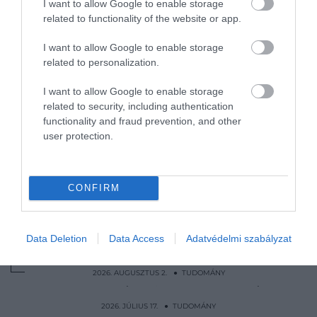
I want to allow Google to enable storage
related to functionality of the website or app.
I want to allow Google to enable storage
related to personalization.
A tegnapi vihar azonban a feltételezést a végsőig
I want to allow Google to enable storage
kimaxolta, mivel a meteorológusok szerint a furcsa szí
related to security, including authentication
nem hasonlított egy hasonló meteorológiai
functionality and fraud prevention, and other
eseményhez sem.
user protection.
(
Futurism
)
CONFIRM
Nyitókép: Twitter / @jkarmill
METEOROLÓGIA
IDŐJÁRÁS
USA
Data Deletion
Data Access
Adatvédelmi szabályzat
VIHAR
TUDOMÁNY
2026. AUGUSZTUS 2. ● TUDOMÁNY
Kötéllel a nyakában őrizte meg a mocsár a
2400 éves…
2026. JÚLIUS 17. ● TUDOMÁNY