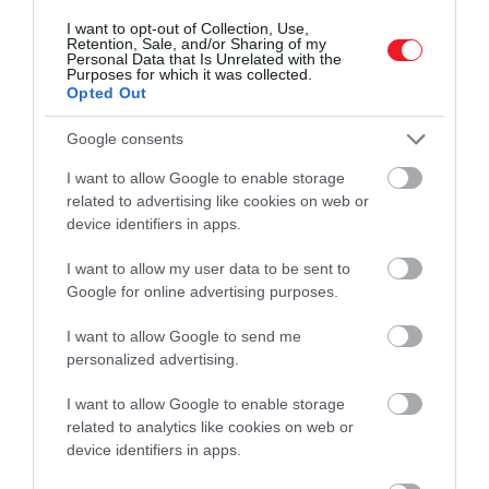
árnyalatokat vet a nappali kék égboltra. A víz
I want to opt-out of Collection, Use,
Retention, Sale, and/or Sharing of my
kivételesen jól tartja a kék színt, és a szakértők úgy
Personal Data that Is Unrelated with the
gondolják, hogy bizonyos átmérőjű esőcseppek a
Purposes for which it was collected.
Opted Out
cerulán fény (a kék szín bővebb skálája) kivételével
minden fényt képesek szétszórni. Így a
Google consents
meteorológusok szerint, ha egy vihar mögött elég
folyadék áll, és a tökéletes napszakban csap le, az ége
I want to allow Google to enable storage
related to advertising like cookies on web or
található sárga és kék fény zölddé egyesül.
device identifiers in apps.
I want to allow my user data to be sent to
Google for online advertising purposes.
I want to allow Google to send me
personalized advertising.
I want to allow Google to enable storage
related to analytics like cookies on web or
device identifiers in apps.