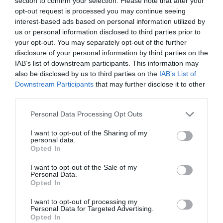
section to confirm your selection. Please note that after your
opt-out request is processed you may continue seeing
interest-based ads based on personal information utilized by
us or personal information disclosed to third parties prior to
your opt-out. You may separately opt-out of the further
disclosure of your personal information by third parties on the
IAB’s list of downstream participants. This information may
also be disclosed by us to third parties on the
IAB’s List of
Downstream Participants
that may further disclose it to other
third parties.
“The approach. @NWSSiouxFalls @keloland
Please note that this website/app uses one or more Google
Personal Data Processing Opt Outs
@dakotanews_now”
services and may gather and store information including but
twitter.com
not limited to your visit or usage behaviour. You may click to
I want to opt-out of the Sharing of my
personal data.
grant or deny consent to Google and its third-party tags to
Opted In
Több elmélet is létezik arra vonatkozóan, hogy miért
use your data for below specified purposes in below Google
alakulhat ki valahol zöld égbolt: a legelterjedtebb
consent section.
I want to opt-out of the Sale of my
feltételezés szerint azért, mert a nehezebb esőcsepp
Personal Data.
Opted In
és a jégeső szétszórja és visszaveri a fényt.
I want to opt-out of processing my
A zivatarok gyakran késő délután vagy este
Personal Data for Targeted Advertising.
Opted In
következnek be, amikor a lenyugvó nap sárga és vörö