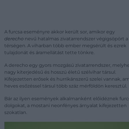
A furcsa eseményre akkor került sor, amikor egy
derecho
nevű hatalmas zivatarrendszer végigsöpört a
térségen. A viharban több ember megsérült és ezrek
tulajdonát és áramellátást tette tönkre.
A derecho egy gyors mozgású zivatarrendszer, melyh
nagy kiterjedésű és hosszú életű szélvihar társul.
Kifejezetten erősek és hurrikánszerű szelei vannak, am
heves esőzéssel társul több száz mérföldön keresztül.
Bár az ilyen események alkalmanként előidéznek furc
dolgokat, a mostani neonfényes árnyalat kifejezetten
szokatlan.