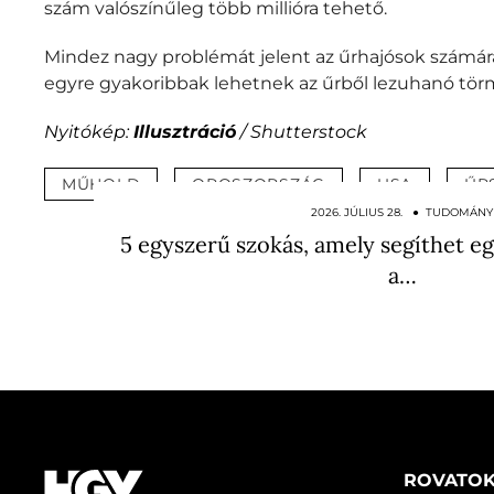
szám valószínűleg több millióra tehető.
Mindez nagy problémát jelent az űrhajósok számára
egyre gyakoribbak lehetnek az űrből lezuhanó törme
Nyitókép:
Illusztráció
/ Shutterstock
MŰHOLD
OROSZORSZÁG
USA
ŰR
2026. JÚLIUS 28. ● TUDOMÁNY
5 egyszerű szokás, amely segíthet e
a…
ROVATO