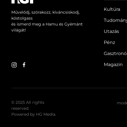
Kultúra
Művelődj, szórakozz, kíváncsiskodj,
kóstolgass
Tudomán
és ismerd meg a Hamu és Gyémánt
világát!
Utazás
Pénz
Gasztron
Magazin
© 2025 All rights
mode
reserved.
Powered by
HG Media
.