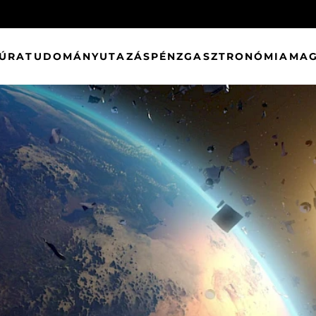
TÚRA
TUDOMÁNY
UTAZÁS
PÉNZ
GASZTRONÓMIA
MAG