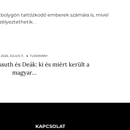
a bolygón tartózkodó emberek számára is, mivel
élyeztethetik. .
2026. JÚLIUS 11. ● TUDOMÁNY
ssuth és Deák: ki és miért került a
magyar…
KAPCSOLAT