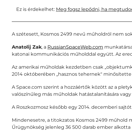
Ez is érdekelhet:
Meg fogsz lepődni, ha megtudod
A szétesett, Kosmos 2499 nevű műholdról nem sokat 
Anatolij Zak
, a
RussianSpaceWeb.com
munkatársa 
katonai kommunikációs műholddal együtt. Az eredet
Az amerikai műholdak kezdetben csak „objektumként
2014 októberében „hasznos tehernek" minősítette 
A Space.com szerint a hozzáértők között az a plety
valószínűleg más műholdak hatástalanítására vagy 
A Roszkozmosz később egy 2014. decemberi sajtótáj
Mindenesetre, a titokzatos Kosmos 2499 műhold má
Űrügynökség jelenleg 36 500 darab ember alkotta