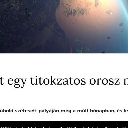
tt egy titokzatos orosz
műhold szétesett pályáján még a múlt hónapban, és l