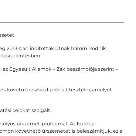
esetet.
még 2013-ban indították útnak három Rodnik
tási jelentésben.
 az Egyesült Államok – Zak beszámolója szerint –
és követő űreszközt próbált tesztelni, amelyet
ási célokat szolgált.
 súlyos űrszemét-problémát. Az Európai
omon követhető űrszemetet is beleszámítjuk, ez a