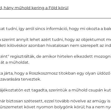
, hány műhold kering a Föld körül
tudni, így arról sincs információ, hogy mi okozta a bal
szerint annyit lehet azért tudni, hogy az objektumot 
i kilövéskor azonban hivatalosan nem szerepelt az indí
" regisztrálták, de amikor hirtelen elkezdett mozogni,
át a műholdat.
ka járta, hogy a Roszkoszmosz titokban egy olyan üldöző 
zavarására terveztek.
ékoztatón ezt tagadta, szerintük a műhold csupán kutat
r biztosan szétesett, ezzel tovább növelve az amúgy is
 űrszemetet követ nyomon bolygónk körül; ha a nem ny