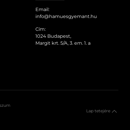
Email:
info@hamuesgyemant.hu
Cím:
1024 Budapest,
Margit krt. 5/A, 3. em. 1. a
sszum
Lap tetejére