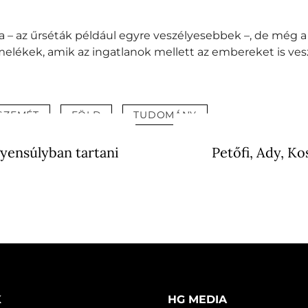
 – az űrséták például egyre veszélyesebbek –, de még 
lékek, amik az ingatlanok mellett az embereket is vesz
SZEMÉT
FÖLD
TUDOMÁNY
gyensúlyban tartani
Petőfi, Ady, Ko
K
HG MEDIA