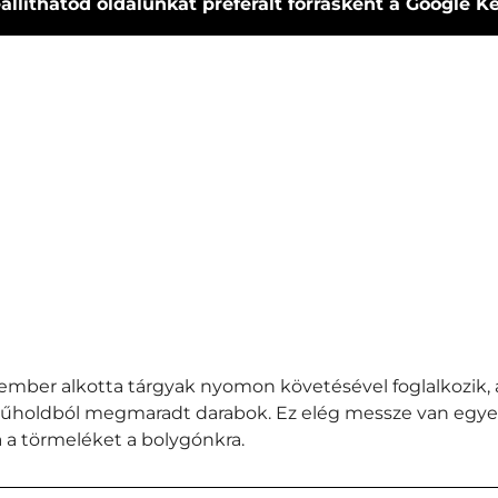
állíthatod oldalunkat preferált forrásként a Google 
ember alkotta tárgyak nyomon követésével foglalkozik, a 
űholdból megmaradt darabok. Ez elég messze van egye
 a törmeléket a bolygónkra.