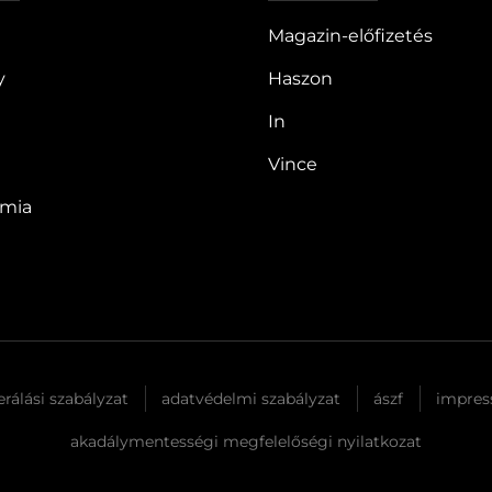
Magazin-előfizetés
y
Haszon
In
Vince
ómia
rálási szabályzat
adatvédelmi szabályzat
ászf
impre
akadálymentességi megfelelőségi nyilatkozat