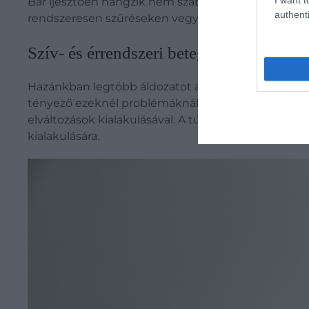
Bár ijesztően hangzik nem szabad megrémülni, és 
authenti
rendszeresen szűréseken vegyünk részt.
Szív- és érrendszeri betegségek
Hazánkban legtöbb áldozatot a
szív- és érrendsze
tényező ezeknél problémáknál a magas vérnyomás. 
elváltozások kialakulásával. A túlsúly és mozgássze
kialakulására.