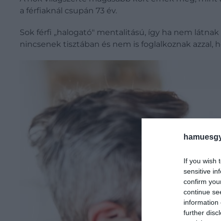
a férfiaknál csupán 73 év.
Sok férfi „halogató" mentalitású, így ha nem látna
nincsenek tisztában és nem is foglalkoznak azzal, 
hamuesgy
If you wish 
sensitive in
confirm you
continue se
information 
further disc