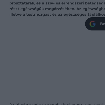
prosztatarák, és a szív- és érrendszeri betegsé
részt egészségük megőrzésében. Az egészségben
illetve a testmozgást és az egészséges táplálk
Be
A nők világszerte magasabb kort érnek meg, mint a 