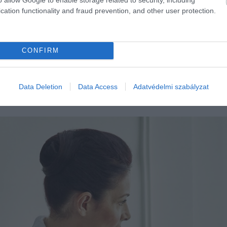
annak ellenére, hogy sokan ódzkodnak a vizsgálatoktól 
cation functionality and fraud prevention, and other user protection.
CONFIRM
ri betegségek
követelik, közel annyit, mint más haláloko
De a magasabb koleszterinszint és a cukorbetegség is ö
Data Deletion
Data Access
Adatvédelmi szabályzat
gény életmód, illetve a genetika is fontos hajlamosító t