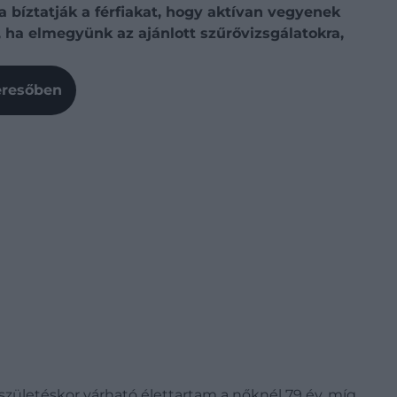
 bíztatják a férfiakat, hogy aktívan vegyenek
ha elmegyünk az ajánlott szűrővizsgálatokra,
Keresőben
születéskor várható élettartam a nőknél 79 év, míg