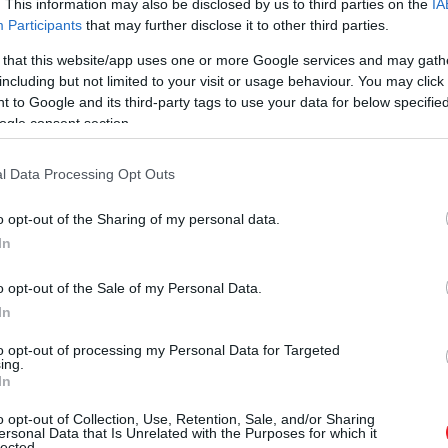
. This information may also be disclosed by us to third parties on the
IA
Participants
that may further disclose it to other third parties.
 that this website/app uses one or more Google services and may gath
including but not limited to your visit or usage behaviour. You may click 
 to Google and its third-party tags to use your data for below specifi
ogle consent section.
l Data Processing Opt Outs
o opt-out of the Sharing of my personal data.
In
o opt-out of the Sale of my Personal Data.
In
to opt-out of processing my Personal Data for Targeted
ing.
In
o opt-out of Collection, Use, Retention, Sale, and/or Sharing
ersonal Data that Is Unrelated with the Purposes for which it
lected.