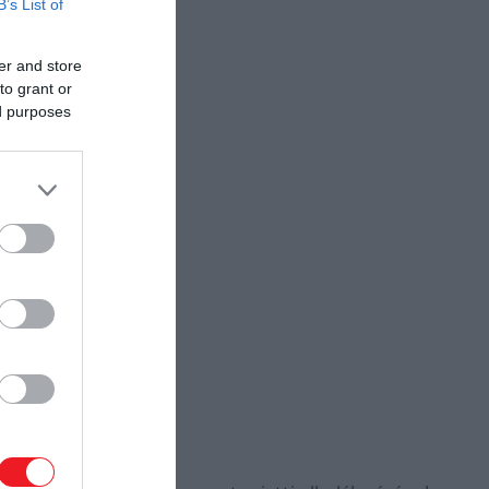
B’s List of
er and store
to grant or
ed purposes