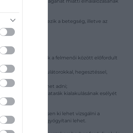
ánkban is a férfiak daganat miatti elhalálozásának
halmozottan jelentkezik a betegség, illetve az
 férfiaknál, akiknek a felmenői között előfordult
(elemekkel, akkumulátorokkal, hegesztéssel,
kiváló diagnózist lehet adni;
gek, valamint a prosztatarák kialakulásának esélyét
jainkban tökéletesen ki lehet vizsgálni a
, amivel hatékonyan gyógyítani lehet.