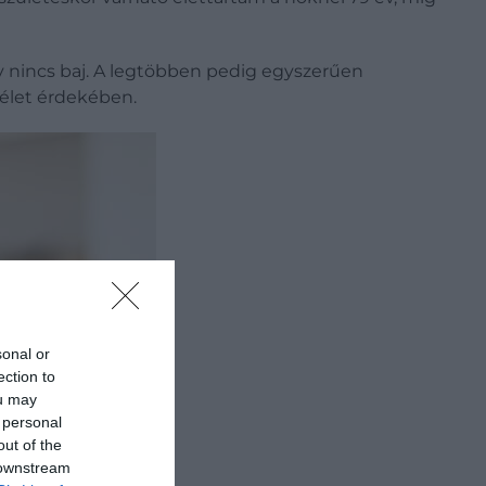
gy nincs baj. A legtöbben pedig egyszerűen
 élet érdekében.
sonal or
ection to
ou may
 personal
out of the
 downstream