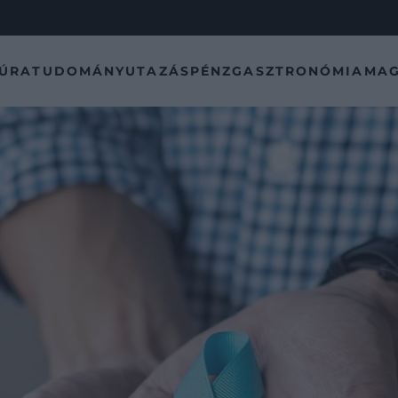
TÚRA
TUDOMÁNY
UTAZÁS
PÉNZ
GASZTRONÓMIA
MAG