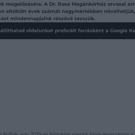
gek megelőzésére. A Dr. Rose Magánkórház orvosai arra
 eltöltött évek számát nagymértékben növelhetjük, 
ozást mindennapjaink részévé tesszük.
állíthatod oldalunkat preferált forrásként a Google 
férfiak, egy 2019-es felmérés szerint Magyarországon a 