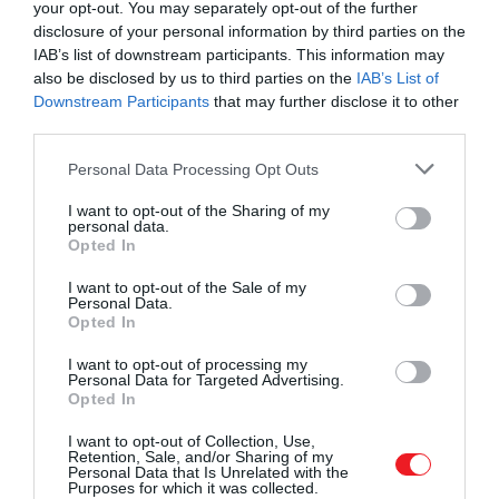
egy amerikai kutatócsoport –
Kevin Wagner
your opt-out. You may separately opt-out of the further
vezetésével – a közvetlen képalkotás segítségével
disclosure of your personal information by third parties on the
már tett egy előzetes bejelentést egy lehetséges
IAB’s list of downstream participants. This information may
also be disclosed by us to third parties on the
IAB’s List of
bolygóról Alpha Centauri A lakhatósági zónájában.
Downstream Participants
that may further disclose it to other
third parties.
A James Webb aztán 2024 augusztusában újabb
megfigyeléseket végzett, amelyek során egy
Please note that this website/app uses one or more Google
Personal Data Processing Opt Outs
halvány
fényforrást
találtak nagyjából kétszer olyan
services and may gather and store information including but
távolságra a csillagtól, mint amilyen messze a Föld
not limited to your visit or usage behaviour. You may click to
I want to opt-out of the Sharing of my
personal data.
grant or deny consent to Google and its third-party tags to
van a Naptól – ám 2025 elején már nem találták
Opted In
use your data for below specified purposes in below Google
meg ezt a bolygót. A kutatók számítógépes
consent section.
I want to opt-out of the Sale of my
modellekkel próbálták kideríteni, mi történt, és arra
Personal Data.
jutottak: lehet, hogy az égitest időnként olyan
közel
Opted In
kerül a csillaghoz, hogy eltűnik a fényében, és ezért
I want to opt-out of processing my
nem lehet észrevenni.
Personal Data for Targeted Advertising.
Opted In
A kutatók szerint az égitest mérete
I want to opt-out of Collection, Use,
Retention, Sale, and/or Sharing of my
nagyjából 1,1 Jupiter-sugárnyi, tömege
Personal Data that Is Unrelated with the
Purposes for which it was collected.
pedig 90 és 150 földtömeg között lehet – ez