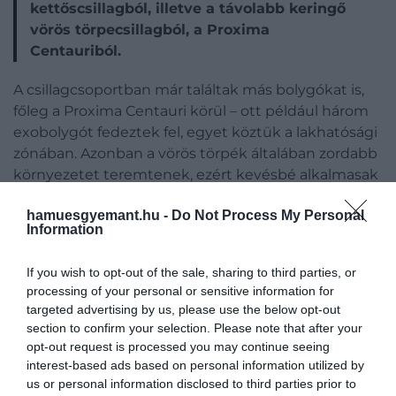
kettőscsillagból, illetve a távolabb keringő
vörös törpecsillagból, a Proxima
Centauriból.
A csillagcsoportban már találtak más bolygókat is,
főleg a Proxima Centauri körül – ott például három
exobolygót fedeztek fel, egyet köztük a lakhatósági
zónában. Azonban a vörös törpék általában zordabb
környezetet teremtenek, ezért kevésbé alkalmasak
az élet kialakulására, mint a Naphoz hasonló
hamuesgyemant.hu -
Do Not Process My Personal
csillagok –
írja
a Science Alert.
Information
If you wish to opt-out of the sale, sharing to third parties, or
Az Alpha Centauri A és B körüli bolygók
felfedezése
processing of your personal or sensitive information for
targeted advertising by us, please use the below opt-out
sokkal nehezebb volt, mert a csillagok nagyon
section to confirm your selection. Please note that after your
fényesek és gyorsan mozognak az égen, így még a
opt-out request is processed you may continue seeing
legfejlettebb űrteleszkópoknak is komoly kihívást
interest-based ads based on personal information utilized by
jelentenek az ilyen jellegű megfigyelések. 2021-ben
us or personal information disclosed to third parties prior to