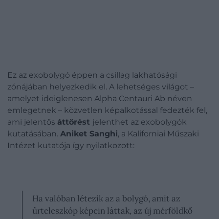
Ez az exobolygó éppen a csillag lakhatósági
zónájában helyezkedik el. A lehetséges világot –
amelyet ideiglenesen Alpha Centauri Ab néven
emlegetnek – közvetlen képalkotással fedezték fel,
ami jelentős
áttörést
jelenthet az exobolygók
kutatásában.
Aniket Sanghi
, a Kaliforniai Műszaki
Intézet kutatója így nyilatkozott:
Ha valóban létezik az a bolygó, amit az
űrteleszkóp képein láttak, az új mérföldkő