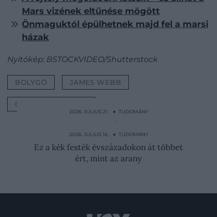
Mars vizének eltűnése mögött
Önmaguktól épülhetnek majd fel a marsi
házak
Nyitókép: BSTOCKVIDEO/Shutterstock
BOLYGÓ
JAMES WEBB
CSILLAGRENDSZER
2026. JÚLIUS 21. ● TUDOMÁNY
A baktériumok melegágya: ilyen gyakran
cseréld a…
2026. JÚLIUS 16. ● TUDOMÁNY
Ez a kék festék évszázadokon át többet
ért, mint az arany