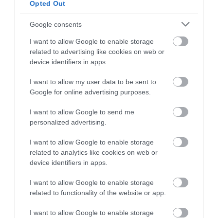
Opted Out
nagyjából a Szaturnusz méretének és
tömegének felel meg.
Google consents
I want to allow Google to enable storage
Figyelmedbe ajánljuk!
related to advertising like cookies on web or
Rekord: 280 millió évvel az ősrobbanás
device identifiers in apps.
után született galaxisra bukkant a James
I want to allow my user data to be sent to
Webb
Google for online advertising purposes.
I want to allow Google to send me
Ez alapján valószínűleg egy
gázóriásról
van szó, ami
personalized advertising.
önmagában nem alkalmas az életre – viszont a
Naprendszerben is látjuk, hogy a nagy
I want to allow Google to enable storage
gázbolygóknak igenis lehetnek olyan holdjaik,
related to analytics like cookies on web or
melyeken elvileg kialakulhatna
élet
. Ezért még ha
device identifiers in apps.
ez a bolygó önmagában nem is lakható, a körülötte
I want to allow Google to enable storage
keringő holdak egyike akár alkalmas is lehetne az
related to functionality of the website or app.
életre az Alpha Centauri A körül.
I want to allow Google to enable storage