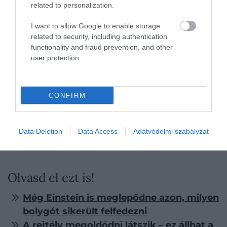
related to personalization.
I want to allow Google to enable storage
related to security, including authentication
functionality and fraud prevention, and other
user protection.
CONFIRM
Data Deletion
Data Access
Adatvédelmi szabályzat
Fotó:
muratart/Shutterstock
Olvasd el ezt is!
Még Einstein is meglepődne azon, milyen
bolygót sikerült felfedezni
A rejtély megoldódni látszik – ez állhat a