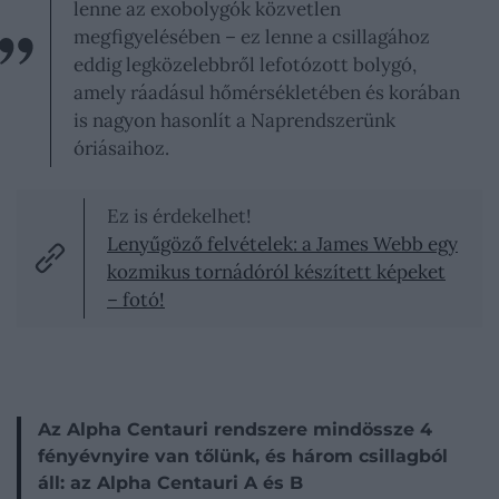
lenne az exobolygók közvetlen
megfigyelésében – ez lenne a csillagához
eddig legközelebbről lefotózott bolygó,
amely ráadásul hőmérsékletében és korában
is nagyon hasonlít a Naprendszerünk
óriásaihoz.
Ez is érdekelhet!
Lenyűgöző felvételek: a James Webb egy
kozmikus tornádóról készített képeket
– fotó!
Az Alpha Centauri rendszere mindössze 4
fényévnyire van tőlünk, és három csillagból
áll: az Alpha Centauri A és B