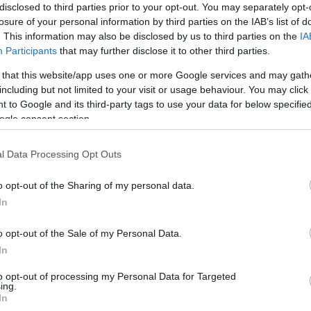
disclosed to third parties prior to your opt-out. You may separately opt-
zázad legrövidebb napjának rekordja.
losure of your personal information by third parties on the IAB’s list of
. This information may also be disclosed by us to third parties on the
IA
atos gyorsulás furcsa módon átváltott lassulásba, és a
Participants
that may further disclose it to other third parties.
dományos cikkében.
 that this website/app uses one or more Google services and may gath
tosan 24 óra, a Föld tényleges ideje, amely alatt egyetle
including but not limited to your visit or usage behaviour. You may click 
 to Google and its third-party tags to use your data for below specifi
ogle consent section.
bűvös 86 400 másodperc.
l Data Processing Opt Outs
o opt-out of the Sharing of my personal data.
al mozgatott árapályokhoz kapcsolódó súrlódási hatások m
In
o opt-out of the Sale of my Personal Data.
 19 óra volt.
In
ező irányba hatott, felgyorsítva a Föld forgását.
to opt-out of processing my Personal Data for Targeted
ing.
rki jégtakarók csökkentették a felszíni nyomást, és a fö
In