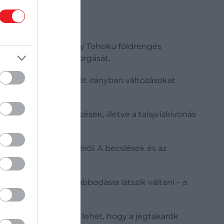
tékben: a 2011-es nagy Tohoku földrengés
rsította fel a Föld forgását.
Föld forgására, mindkét irányban változásokat
hótakaró és az esőzések, illetve a talajvízkivonás
d forgási sebességéről. A becslések és az
bb lett.
rövidülésről a hosszabbodásra látszik váltani – a
köszönhető, de az is lehet, hogy a jégtakarók