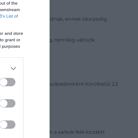
out of the
 downstream
B’s List of
 napok ismét hosszabbodnak, ennek oka pedig
er and store
n fordulatot tesz meg, némileg változik.
to grant or
ed purposes
iatt. Ez a folyamat évszázadonként körülbelül 2,3
ldköpeny folyamatosan a sarkok felé kezdett