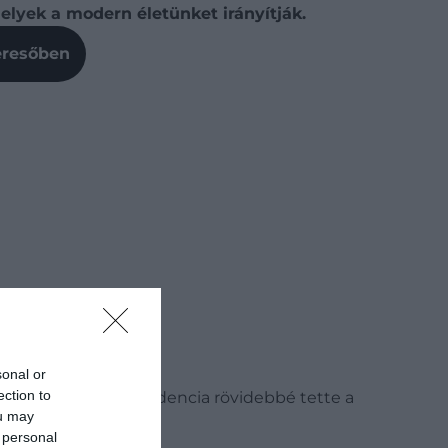
elyek a modern életünket irányítják.
Keresőben
sonal or
ection to
elgyorsult. Ez a tendencia rövidebbé tette a
ou may
 personal