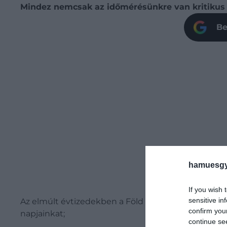
Mindez nemcsak az időmérésünkre van kritikus h
Be
hamuesgy
If you wish 
sensitive in
Az elmúlt évtizedekben a Föld tengely körüli forgá
confirm you
napjainkat;
continue se