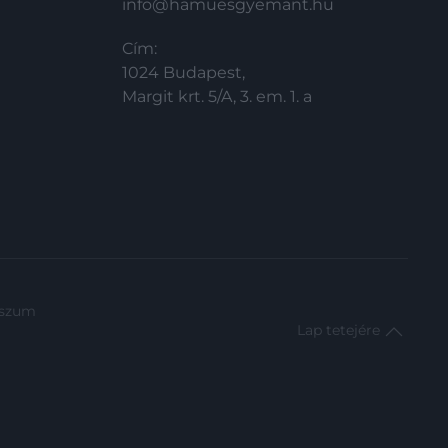
info@hamuesgyemant.hu
Cím:
1024 Budapest,
Margit krt. 5/A, 3. em. 1. a
sszum
Lap tetejére