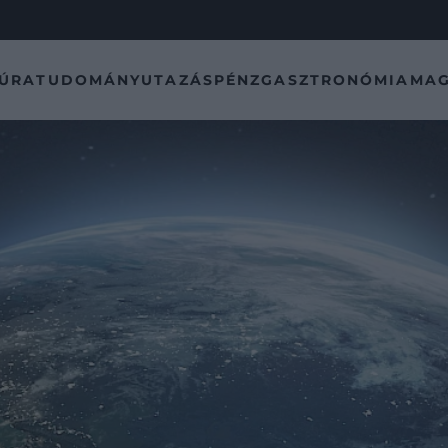
TÚRA
TUDOMÁNY
UTAZÁS
PÉNZ
GASZTRONÓMIA
MAG