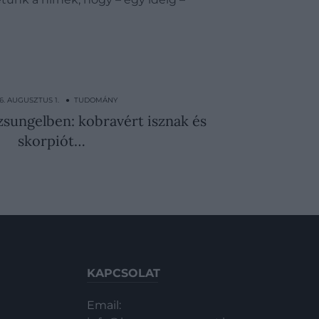
6. AUGUSZTUS 1. ● TUDOMÁNY
dzsungelben: kobravért isznak és
skorpiót…
KAPCSOLAT
Email: