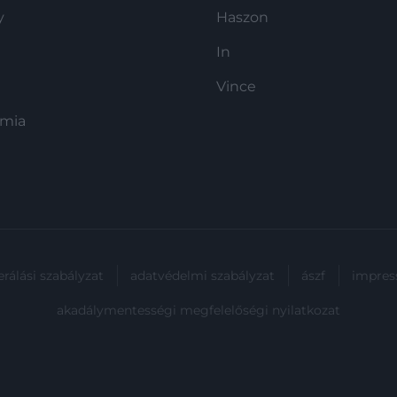
y
Haszon
In
Vince
ómia
rálási szabályzat
adatvédelmi szabályzat
ászf
impre
akadálymentességi megfelelőségi nyilatkozat