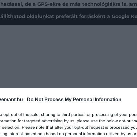
atással, de a GPS-ekre és más technológiákra is, am
állíthatod oldalunkat preferált forrásként a Google 
emant.hu -
Do Not Process My Personal Information
to opt-out of the sale, sharing to third parties, or processing of your per
formation for targeted advertising by us, please use the below opt-out s
sa – amely meghatározza, hogy egy nap milyen hosszú – f
r selection. Please note that after your opt-out request is processed y
eing interest-based ads based on personal information utilized by us or