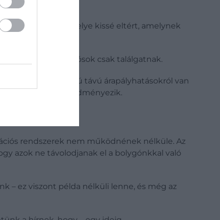
k: a Föld forgástengelye kissé eltért, amelynek
összefügg – de a tudósok csak találgatnak.
het, hogy csak hosszú távú árapályhatásokról van
eneti változását eredményezik.
igációs rendszerek nem működnének nélküle. Az
gy azok ne távolodjanak el a bolygónkkal való
 – ez viszont példa nélküli lenne, és még az
ünk a hírnek, hogy – egy ideig –