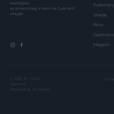
kóstolgass
Tudomán
és ismerd meg a Hamu és Gyémánt
világát!
Utazás
Pénz
Gasztron
Magazin
© 2025 All rights
mode
reserved.
Powered by
HG Media
.