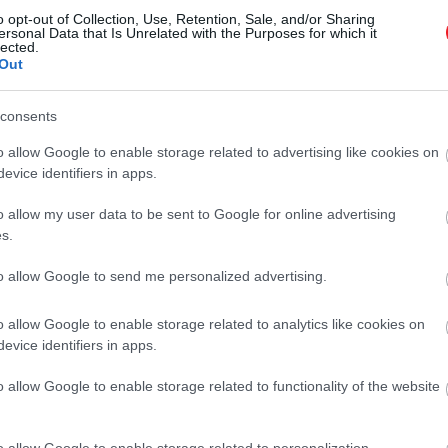
o opt-out of Collection, Use, Retention, Sale, and/or Sharing
ersonal Data that Is Unrelated with the Purposes for which it
lected.
másodperccel rövidítette le a napokat.
Out
toztathatják a nap hosszát, bár általában csak kis mér
ezések szerint viszonylag apró, 1,8 mikromásodperccel gyo
consents
o allow Google to enable storage related to advertising like cookies on
n az időjárás és az éghajlat is jelentős hatással van a 
evice identifiers in apps.
o allow my user data to be sent to Google for online advertising
 az óceáni áramlatok is szerepet játszanak. A szezonális 
s.
to allow Google to send me personalized advertising.
s évek óta nagy pontos becslésekkel rendelkezünk a Föl
múlt néhány évben a napok hossza látszólag egyre rövide
o allow Google to enable storage related to analytics like cookies on
evice identifiers in apps.
l a legrövidebb napját, és a hosszú távú pálya 2020 óta a 
o allow Google to enable storage related to functionality of the website
 50 évben.
gy az időjárási rendszerekben bekövetkező változásoknak 
o allow Google to enable storage related to personalization.