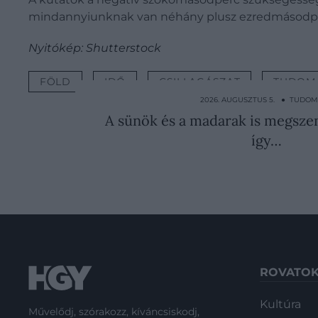
mindannyiunknak van néhány plusz ezredmásodp
Nyitókép: Shutterstock
FÖLD
IDŐ
CSILLAGÁSZAT
TUDOM
2026. AUGUSZTUS 5. ● TUDO
A sünök és a madarak is megszen
így…
ROVATO
Kultúra
Művelődj, szórakozz, kíváncsiskodj,