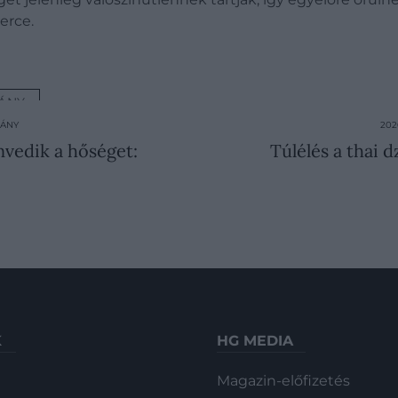
erce.
ÁNY
MÁNY
202
vedik a hőséget:
Túlélés a thai 
K
HG MEDIA
Magazin-előfizetés