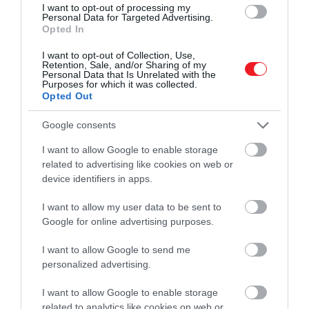
I want to opt-out of processing my
több kulcsszerepet játszik
az
agy
korai fejlődésében.
Personal Data for Targeted Advertising.
Opted In
Mindez magyarázatot adhat arra is, hogyan
befolyásolják az olvasási és nyelvi képességek
I want to opt-out of Collection, Use,
kialakulását. Emellett több olyan gén került elő,
Retention, Sale, and/or Sharing of my
Personal Data that Is Unrelated with the
amely az
ADHD-val
is közös – nem véletlen, hogy a
Purposes for which it was collected.
Opted Out
két állapot gyakran együtt fordul elő.
A kutatás
egyik váratlan eredménye az volt, hogy genetikai
Google consents
átfedéseket találtak a diszlexia és a
krónikus
fájdalom
bizonyos típusai között. Bár az
I want to allow Google to enable storage
összefüggés pontos mechanizmusa még nem
related to advertising like cookies on web or
device identifiers in apps.
ismert, a szakértők szerint lehetséges, hogy közös
biológiai alap húzódik meg a háttérben. Ez új irányt
I want to allow my user data to be sent to
adhat a neurológiai és pszichológiai kutatásoknak is,
Google for online advertising purposes.
idézi
a tanulmányt a Sciencealert.
I want to allow Google to send me
personalized advertising.
I want to allow Google to enable storage
A genetikai térkép most elkészült első
related to analytics like cookies on web or