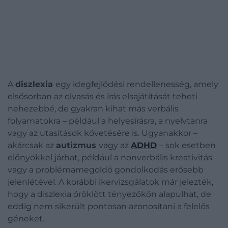
A
diszlexia
egy idegfejlődési rendellenesség, amely
elsősorban az olvasás és írás elsajátítását teheti
nehezebbé, de gyakran kihat más verbális
folyamatokra – például a helyesírásra, a nyelvtanra
vagy az utasítások követésére is. Ugyanakkor –
akárcsak az
autizmus
vagy az
ADHD
– sok esetben
előnyökkel járhat, például a nonverbális kreativitás
vagy a problémamegoldó gondolkodás erősebb
jelenlétével. A korábbi ikervizsgálatok már jelezték,
hogy a diszlexia öröklött tényezőkön alapulhat, de
eddig nem sikerült pontosan azonosítani a felelős
géneket.