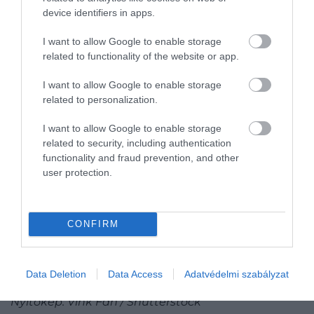
változata hatalmas lehetőségeket rejt
device identifiers in apps.
magában. A kutatók abban bíznak, hogy a
I want to allow Google to enable storage
jövőben pontosabban megérthetjük,
related to functionality of the website or app.
hogyan alakul ki a diszlexia, és személyre
szabottabb diagnosztikai vagy terápiás
I want to allow Google to enable storage
módszerekhez is juthatunk ezáltal.
related to personalization.
Olvasd el ezt is!
I want to allow Google to enable storage
related to security, including authentication
Genetikailag módosított emberek
functionality and fraud prevention, and other
user protection.
utazhatják keresztül az univerzumot
Próbáltál vega lenni, de nem bírtad hús
nélkül? A genetikád tehet róla!
CONFIRM
A 20. századi gyilkos álomkór – ezek az
okok állhattak a rejtélyes betegség
terjedése mögött
Data Deletion
Data Access
Adatvédelmi szabályzat
Nyitókép: Vink Fan / Shutterstock