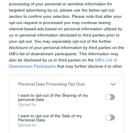
processing of your personal or sensitive information for
targeted advertising by us, please use the below opt-out
section to confirm your selection. Please note that after your
opt-out request is processed you may continue seeing
interest-based ads based on personal information utilized by
us or personal information disclosed to third parties prior to
A diszlexia elsősorban az olvasás és írás elsajátítását
your opt-out. You may separately opt-out of the further
nehezíti meg.
disclosure of your personal information by third parties on the
IAB’s list of downstream participants. This information may
Fotó:
Veja / Shutterstock
also be disclosed by us to third parties on the
IAB’s List of
Downstream Participants
that may further disclose it to other
third parties.
Please note that this website/app uses one or more Google
Ez is érdekelhet!
Personal Data Processing Opt Outs
services and may gather and store information including but
Vajon igaz, hogy 7 évente megújul az
not limited to your visit or usage behaviour. You may click to
I want to opt-out of the Sharing of my
emberi test összes sejtje?
personal data.
grant or deny consent to Google and its third-party tags to
Opted In
use your data for below specified purposes in below Google
consent section.
I want to opt-out of the Sale of my
Összefüggések
Personal Data.
Opted In
A legújabb
kutatás során
azonosított gének közül