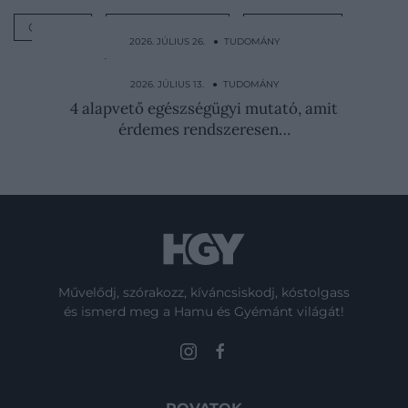
GÉNEK
GÉNKUTATÁS
BIOLÓGIA
2026. JÚLIUS 26. ● TUDOMÁNY
A májunk évezredekig működhetne –
mégsem ez szabja meg…
2026. JÚLIUS 13. ● TUDOMÁNY
4 alapvető egészségügyi mutató, amit
érdemes rendszeresen…
Művelődj, szórakozz, kíváncsiskodj, kóstolgass
és ismerd meg a Hamu és Gyémánt világát!