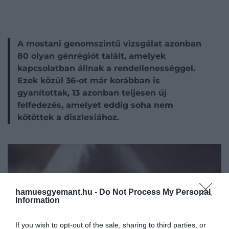
A mostani genomszintű vizsgálat azonban
80 olyan génrégiót talált, amelyek
kapcsolatban állnak a rendellenességgel.
Ezek közül 36-ot már korábban is
gyanítottak, 13 azonban teljesen új
felfedezés, amelyet eddig soha nem
kötöttek a diszlexiához.
hamuesgyemant.hu -
Do Not Process My Personal
Information
If you wish to opt-out of the sale, sharing to third parties, or