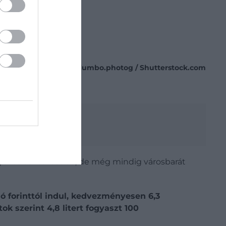
Fotó:
columbo.photog / Shutterstock.com
nyezés és feszesebb, de még mindig városbarát
ió forinttól indul, kedvezményesen 6,3
ok szerint 4,8 litert fogyaszt 100