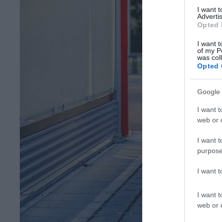
I want 
Advertis
Opted 
I want t
of my P
was col
Opted 
Google 
I want t
web or d
I want t
purpose
I want 
I want t
web or d