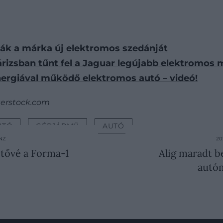
álják a márka új elektromos szedánját
árizsban tűnt fel a Jaguar legújabb elektromos 
ergiával működő elektromos autó – videó!
terstock.com
UTÓ
GÉPJÁRMŰ
AUTÓ
ÉNZ
20
etővé a Forma-1
Alig maradt b
autóm