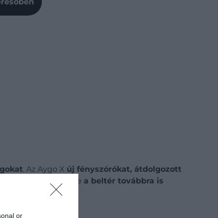
Keresőben
ágokat
. Az Aygo X
új fényszórókat, átdolgozott
 formája is frissült, de
a beltér továbbra is
sonal or