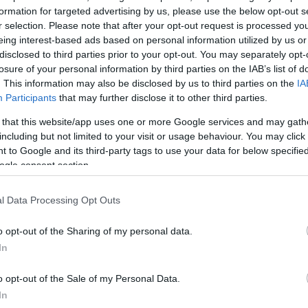
formation for targeted advertising by us, please use the below opt-out s
r selection. Please note that after your opt-out request is processed y
eing interest-based ads based on personal information utilized by us or
egújabb elektromos autója
disclosed to third parties prior to your opt-out. You may separately opt-
losure of your personal information by third parties on the IAB’s list of
. This information may also be disclosed by us to third parties on the
IA
tt, 1,5 literes, 116 lóerős hibrid rendszer, amely e-CV
Participants
that may further disclose it to other third parties.
kellett nyújtani, de a kisautó így is megőrizte városi ha
 that this website/app uses one or more Google services and may gath
including but not limited to your visit or usage behaviour. You may click 
 to Google and its third-party tags to use your data for below specifi
ogle consent section.
okat keresztben, az ülések alá helyezték – ilyen elr
l Data Processing Opt Outs
o opt-out of the Sharing of my personal data.
In
o opt-out of the Sale of my Personal Data.
In