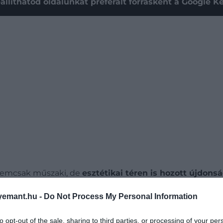
állíthatod oldalunkat preferált forrásként a Google 
 nemcsak műszaki, de
esztétikai téren is hozott újdons
ott.
Hátul a HEV felirat utal a hibrid hajtásra, a féklámpák
emant.hu -
Do Not Process My Personal Information
yek jellemzik.
to opt-out of the sale, sharing to third parties, or processing of your per