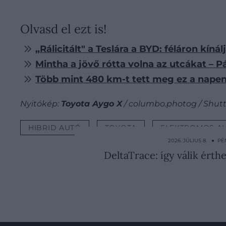
Olvasd el ezt is!
„Rálicitált" a Teslára a BYD: féláron kín
Mintha a jövő rótta volna az utcákat – P
Több mint 480 km-t tett meg ez a napen
Nyitókép:
Toyota Aygo X
/ columbo.photog / Shut
HIBRID AUTÓ
TOYOTA
ELEKTROMOS A
2026. JÚLIUS 8. ● P
DeltaTrace: így válik érth