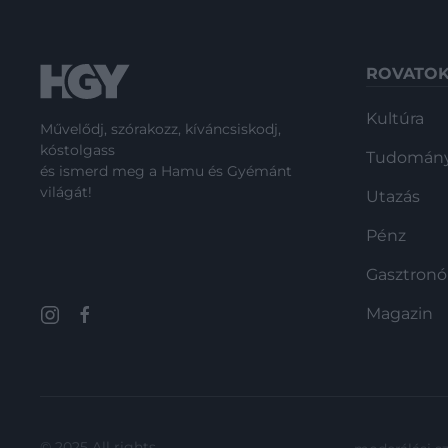
ROVATO
Kultúra
Művelődj, szórakozz, kíváncsiskodj,
kóstolgass
Tudomán
és ismerd meg a Hamu és Gyémánt
világát!
Utazás
Pénz
Gasztron
Magazin
© 2025 All rights