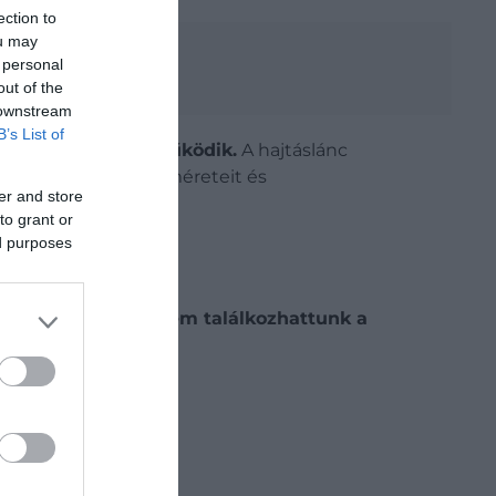
ection to
ou may
 personal
out of the
 downstream
B’s List of
T váltón keresztül működik.
A hajtáslánc
sználatra tervezett méreteit és
er and store
to grant or
ed purposes
endezéssel eddig nem találkozhattunk a