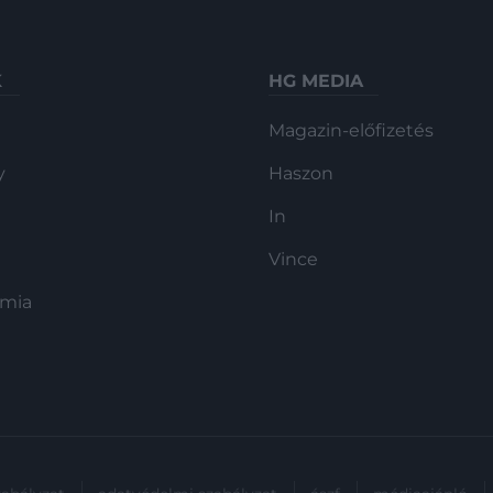
K
HG MEDIA
Magazin-előfizetés
y
Haszon
In
Vince
ómia