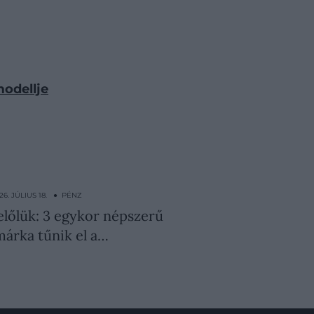
modellje
26. JÚLIUS 18. ● PÉNZ
előlük: 3 egykor népszerű
árka tűnik el a…