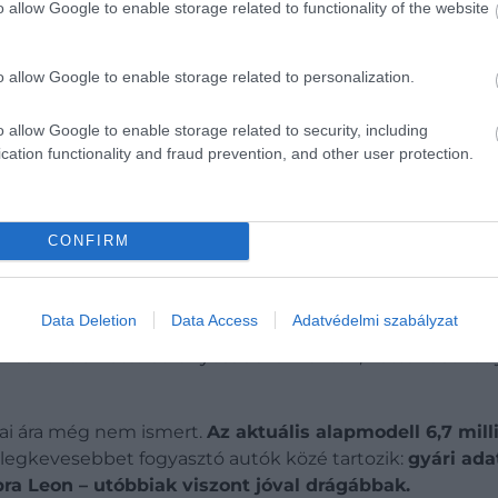
o allow Google to enable storage related to functionality of the website
o allow Google to enable storage related to personalization.
o allow Google to enable storage related to security, including
cation functionality and fraud prevention, and other user protection.
CONFIRM
ízelautót veszünk, a hibridek viszont jól állnak
Data Deletion
Data Access
Adatvédelmi szabályzat
en is rendelhető: látványosabb lökhárítók, kéttónusú fé
azai ára még nem ismert.
Az aktuális alapmodell 6,7 mill
a legkevesebbet fogyasztó autók közé tartozik:
gyári adat
ra Leon – utóbbiak viszont jóval drágábbak.