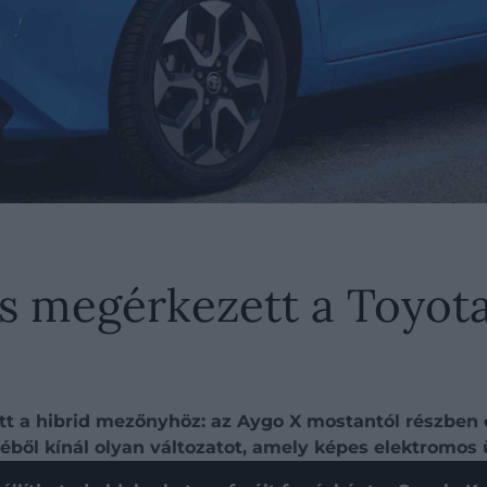
 is megérkezett a Toyot
ott a hibrid mezőnyhöz: az Aygo X mostantól részben e
ből kínál olyan változatot, amely képes elektromos 