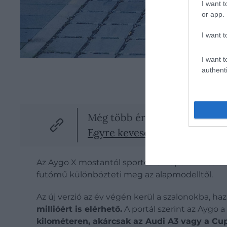
I want t
or app.
I want t
I want t
authenti
Még több érdekesség!
Egyre kevesebb benzines- és d
Az Aygo X mostantól sportos GR Sport kivitelb
futómű különbözteti meg az alapmodelltől.
Az új verzió az év végén kerül a szalonokba, h
millióért is elérhető.
A portál szerint az Aygo 
kilométeren, akárcsak az Audi A3 vagy a Cup