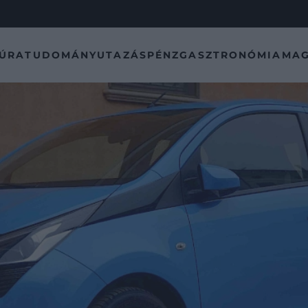
TÚRA
TUDOMÁNY
UTAZÁS
PÉNZ
GASZTRONÓMIA
MAG