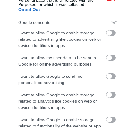
Personal Data that Is Unrelated with the
Purposes for which it was collected.
megérkezett a legolcsóbb elektromos BYD
Opted Out
Google consents
A német Tesla-eladások bezuhantak, de
I want to allow Google to enable storage
related to advertising like cookies on web or
miért?
device identifiers in apps.
I want to allow my user data to be sent to
Érdekesség, hogy a Tesla eladásai drámaian
Google for online advertising purposes.
visszaestek Németországban, miközben az
elektromos autók piacán rekordmennyiségű
I want to allow Google to send me
járművet adtak el januárban. A német Szövetségi
personalized advertising.
Közlekedési Hatóság (KBA) adatai szerint januárban
összesen 34 498 darab elektromos autót
I want to allow Google to enable storage
regisztráltak, ami 53,5%-os növekedést jelent 2024
related to analytics like cookies on web or
device identifiers in apps.
januárjához képest, és a legjobb januári
eredménynek számít. Az elektromos autók az
I want to allow Google to enable storage
összes eladott jármű egyhatodát tették ki. Azonban
related to functionality of the website or app.
a
Tesla
teljesen ellentétes utat jár be: januárban