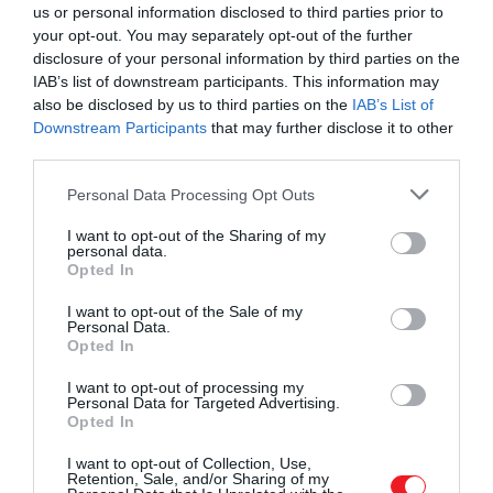
us or personal information disclosed to third parties prior to
modellek közül két Volkswagen (ID.4, ID.3) került be
your opt-out. You may separately opt-out of the further
az első tízbe a nyolcadik és a tizedik helyen.
disclosure of your personal information by third parties on the
IAB’s list of downstream participants. This information may
A világ legnépszerűbb elektromos autója
also be disclosed by us to third parties on the
IAB’s List of
Downstream Participants
that may further disclose it to other
third parties.
Mint kiderült, összesen két Tesla-modell vezeti a
világon tavaly legnagyobb számban eladott autók
Please note that this website/app uses one or more Google
Personal Data Processing Opt Outs
listáját: a Tesla Model Y-ből, 1,17 millió darabot
services and may gather and store information including but
not limited to your visit or usage behaviour. You may click to
I want to opt-out of the Sharing of my
értékesítettek, a második helyen lévő
Model 3
personal data.
grant or deny consent to Google and its third-party tags to
pedig 533 ezer darabbal büszkélkedhet. A harmadik
Opted In
use your data for below specified purposes in below Google
a BYD Dolphin Mini / Seagull 489 ezer darabos
consent section.
I want to opt-out of the Sale of my
eladással. Az európai modellek közül két
Personal Data.
Volkswagen (ID.4, ID.3) került be az első tízbe a
Opted In
nyolcadik és a tizedik helyen. A táblázatot
I want to opt-out of processing my
részletesen a Haszon
cikkében
böngészhetjük át.
Personal Data for Targeted Advertising.
Opted In
I want to opt-out of Collection, Use,
Retention, Sale, and/or Sharing of my
Ajánljuk figyelmedbe!
Magyarországra is