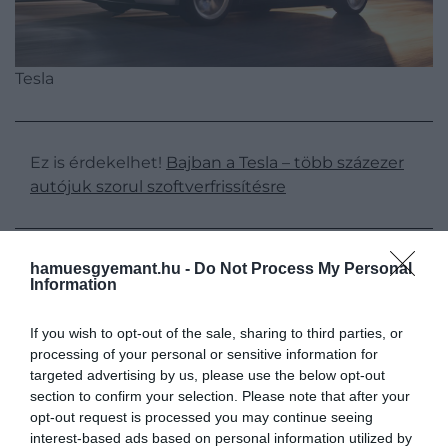
Tesla
Ez is érdekelhet!
Bajban a Tesla – több százezer
autójuk szorul szoftverfrissítésre
hamuesgyemant.hu -
Do Not Process My Personal
A világ legnépszerűbb elektromos autója
Information
Mint kiderült, összesen két Tesla-modell vezeti a
If you wish to opt-out of the sale, sharing to third parties, or
világon tavaly legnagyobb számban eladott autók
processing of your personal or sensitive information for
listáját. Világszerte 1,17 millió darabot adtak el, a
targeted advertising by us, please use the below opt-out
section to confirm your selection. Please note that after your
második helyen is egy Tesla, a Model 3 (533 ezer
opt-out request is processed you may continue seeing
darab), a harmadik pedig a BYD Dolphin Mini /
interest-based ads based on personal information utilized by
Seagull 489 ezer darabos eladással. Az európai