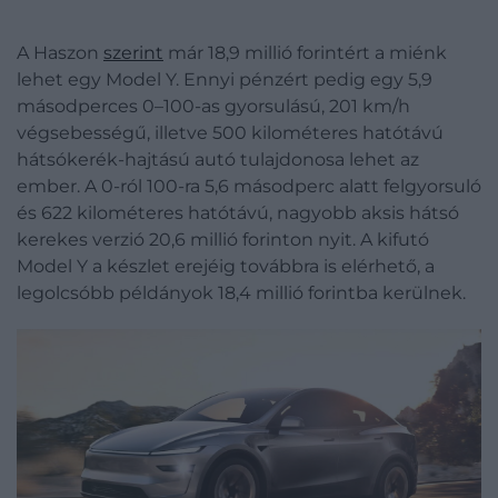
A Haszon
szerint
már 18,9 millió forintért a miénk
lehet egy Model Y. Ennyi pénzért pedig egy 5,9
másodperces 0–100-as gyorsulású, 201 km/h
végsebességű, illetve 500 kilométeres hatótávú
hátsókerék-hajtású autó tulajdonosa lehet az
ember. A 0-ról 100-ra 5,6 másodperc alatt felgyorsuló
és 622 kilométeres hatótávú, nagyobb aksis hátsó
kerekes verzió 20,6 millió forinton nyit. A kifutó
Model Y a készlet erejéig továbbra is elérhető, a
legolcsóbb példányok 18,4 millió forintba kerülnek.