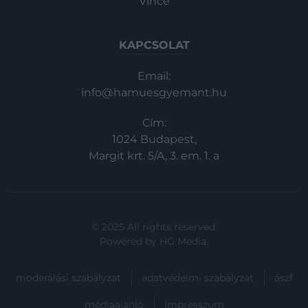
Vince
KAPCSOLAT
Email:
info@hamuesgyemant.hu
Cím:
1024 Budapest,
Margit krt. 5/A, 3. em. 1. a
© 2025 All rights reserved.
Powered by
HG Media
.
moderálási szabályzat
adatvédelmi szabályzat
ászf
médiaajánló
impresszum