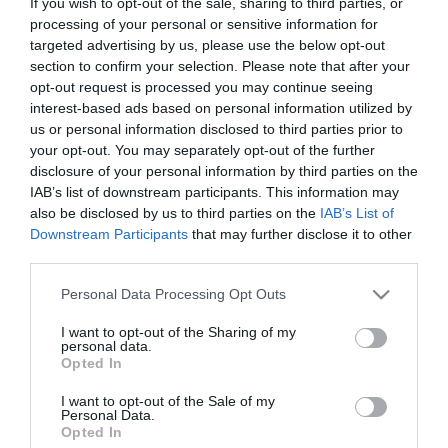
If you wish to opt-out of the sale, sharing to third parties, or
processing of your personal or sensitive information for
targeted advertising by us, please use the below opt-out
section to confirm your selection. Please note that after your
opt-out request is processed you may continue seeing
interest-based ads based on personal information utilized by
us or personal information disclosed to third parties prior to
your opt-out. You may separately opt-out of the further
disclosure of your personal information by third parties on the
IAB’s list of downstream participants. This information may
also be disclosed by us to third parties on the
IAB’s List of
Downstream Participants
that may further disclose it to other
A Frontera indulóára hibridként 8,79 millió,
third parties.
elektromos változatban 10,59 millió forint.
Please note that this website/app uses one or more Google
Personal Data Processing Opt Outs
services and may gather and store information including but
A márkakereskedésekben már elérhető új modell
not limited to your visit or usage behaviour. You may click to
I want to opt-out of the Sharing of my
nemcsak trendi, hanem praktikus és fenntartható
personal data.
grant or deny consent to Google and its third-party tags to
Opted In
választás is.
use your data for below specified purposes in below Google
consent section.
I want to opt-out of the Sale of my
Nyitókép:
Opel Frontera
/ Opel
Personal Data.
Opted In