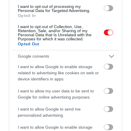
OPEL
AUTÓ
I want to opt-out of processing my
2026. JÚLIUS 18. ● PÉNZ
Personal Data for Targeted Advertising.
Alig maradt belőlük: 3 egykor népszerű
Opted In
autómárka tűnik el a…
2026. AUGUSZTUS 3. ● PÉNZ
I want to opt-out of Collection, Use,
Olcsó kisautó előzte meg a Teslát – ezek a
Retention, Sale, and/or Sharing of my
Personal Data that Is Unrelated with the
legnépszerűbb új…
Purposes for which it was collected.
Opted Out
Google consents
I want to allow Google to enable storage
related to advertising like cookies on web or
device identifiers in apps.
Művelődj, szórakozz, kíváncsiskodj, kóstolgass
I want to allow my user data to be sent to
és ismerd meg a Hamu és Gyémánt világát!
Google for online advertising purposes.
I want to allow Google to send me
personalized advertising.
ROVATOK
I want to allow Google to enable storage