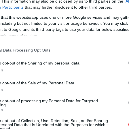
. This information may also be disclosed by us to third parties on the
IA
Participants
that may further disclose it to other third parties.
A bejegyzés megtekintése az Instagramon
 that this website/app uses one or more Google services and may gath
including but not limited to your visit or usage behaviour. You may click 
 to Google and its third-party tags to use your data for below specifi
ogle consent section.
l Data Processing Opt Outs
o opt-out of the Sharing of my personal data.
In
o opt-out of the Sale of my Personal Data.
TPORN® (@wristporn) által megosztott bejegyzés
In
to opt-out of processing my Personal Data for Targeted
ing.
In
 rejlő pénzügyi lehetőségeket, és ezáltal a Patek Phili
o opt-out of Collection, Use, Retention, Sale, and/or Sharing
ersonal Data that Is Unrelated with the Purposes for which it
A.
lected.