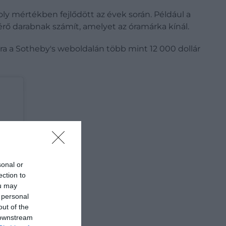
y mértékben fejlődött az évek során. Például a
érő darabnak számít, amelyet az óramárka kínál.
a a Sotheby's weboldalán több mint 12 000 dollár
sonal or
ection to
ou may
 personal
out of the
 downstream