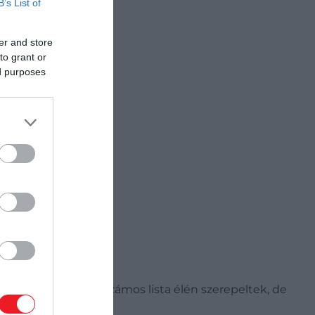
B’s List of
er and store
to grant or
ed purposes
ppe márka termékei számos lista élén szerepeltek, de