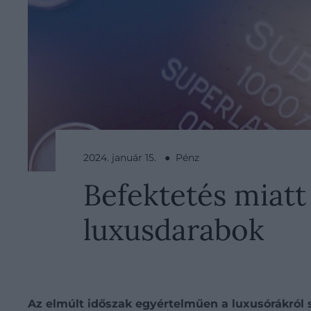
2024. január 15. ● Pénz
Befektetés miatt
luxusdarabok
Az elmúlt időszak egyértelműen a luxusórákról s