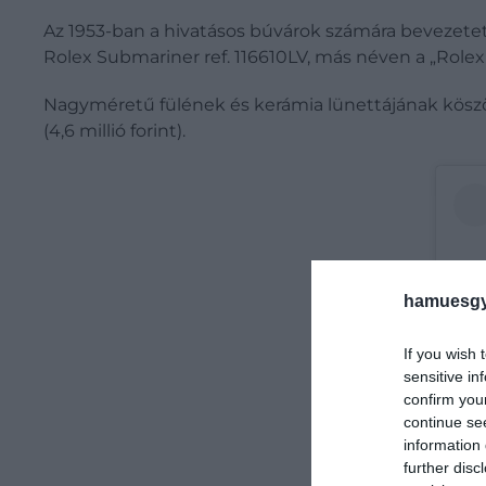
Az 1953-ban a hivatásos búvárok számára bevezetet
Rolex Submariner ref. 116610LV, más néven a „Rolex
Nagyméretű fülének és kerámia lünettájának köszö
(4,6 millió forint).
hamuesgy
If you wish 
sensitive in
confirm you
continue se
information 
further disc