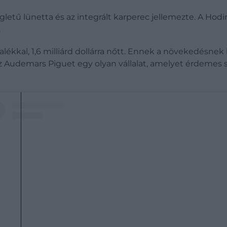
gletű lünetta és az integrált karperec jellemezte. A Hodi
.
alékkal, 1,6 milliárd dollárra nőtt. Ennek a növekedésn
az Audemars Piguet egy olyan vállalat, amelyet érdemes 