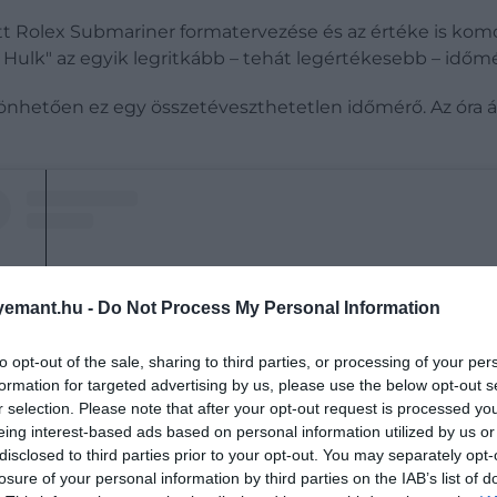
t Rolex Submariner formatervezése és az értéke is komol
 Hulk" az egyik legritkább – tehát legértékesebb – időm
nhetően ez egy összetéveszthetetlen időmérő. Az óra ár
emant.hu -
Do Not Process My Personal Information
to opt-out of the sale, sharing to third parties, or processing of your per
formation for targeted advertising by us, please use the below opt-out s
r selection. Please note that after your opt-out request is processed y
eing interest-based ads based on personal information utilized by us or
disclosed to third parties prior to your opt-out. You may separately opt-
losure of your personal information by third parties on the IAB’s list of