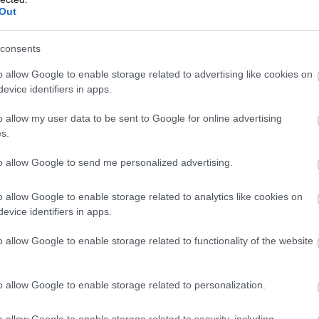
Out
magazinok a „világ legkívánatosabb órájának" neveznek – 
 tokkal és vízszintesen dombornyomott számlappal rend
consents
is megszüntette a legendás óra forgalmazását a honlap
o allow Google to enable storage related to advertising like cookies on
z ékszer több mint 60 000 dollárba (23 millió forint) ke
evice identifiers in apps.
o allow my user data to be sent to Google for online advertising
s.
to allow Google to send me personalized advertising.
o allow Google to enable storage related to analytics like cookies on
evice identifiers in apps.
o allow Google to enable storage related to functionality of the website
o allow Google to enable storage related to personalization.
o allow Google to enable storage related to security, including