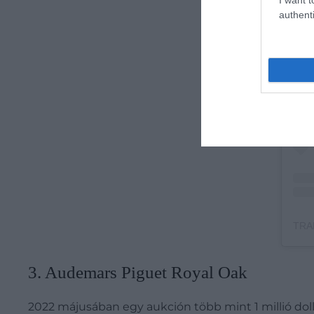
authenti
TRAD
3. Audemars Piguet Royal Oak
2022 májusában egy aukción több mint 1 millió dollá