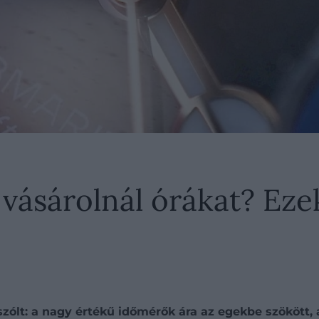
 vásárolnál órákat? Eze
zólt: a nagy értékű időmérők ára az egekbe szökött,