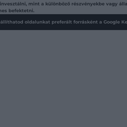
vesztálni, mint a különböző részvényekbe vagy áll
es befektetni.
állíthatod oldalunkat preferált forrásként a Google 