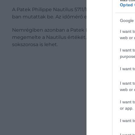
Opted 
A Patek Philippe Nautilus 5711/1A – amelyet egyes 
ban mutattak be. Az időmérő egyedi nyolcszögletű
Google 
Nemrégiben azonban a Patek Philippe hivatalosan 
I want t
megemelte a Nautilus értékét. A Sotheby's szerint a
web or d
sokszorosa is lehet.
I want t
purpose
I want 
I want t
web or d
I want t
or app.
I want t
I want t