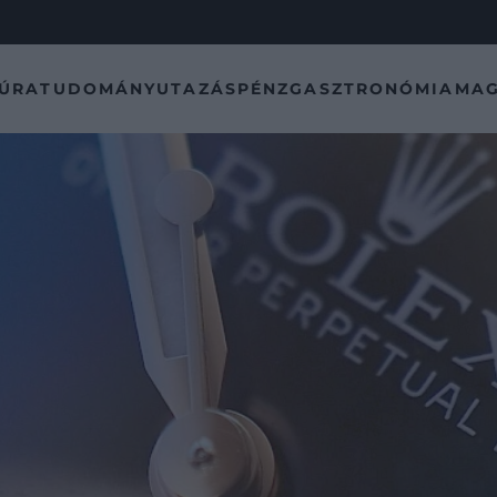
TÚRA
TUDOMÁNY
UTAZÁS
PÉNZ
GASZTRONÓMIA
MAG