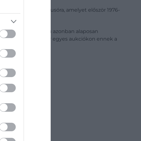
egy sportos acél luxusóra, amelyet először 1976-
elkezik.
ján. A szomorú búcsú azonban alaposan
rül, de a végső vételár egyes aukciókon ennek a