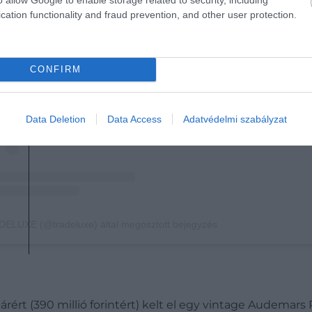
cation functionality and fraud prevention, and other user protection.
A bejegyzés megtekintése az Instagramon
CONFIRM
Data Deletion
Data Access
Adatvédelmi szabályzat
ELUXE (@tradeluxe) által megosztott bejegyzés
rért (390 millió forintért) kelt el egy vintage Audemars