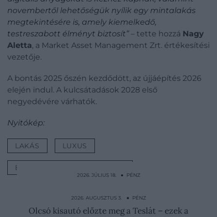
novembertől lehetőségük nyílik egy mintalakás
megtekintésére is, amely kiemelkedő,
testreszabott élményt biztosít”
– tette hozzá
Nagy
Aletta
, a Market Asset Management Zrt. értékesítési
vezetője.
A bontás 2025 őszén kezdődött, az újjáépítés 2026
elején indul. A kulcsátadások 2028 első
negyedévére várhatók.
Nyitókép:
LAKÁS
LUXUS
BUDAPEST MARRIOTT HOTEL
2026. JÚLIUS 18. ● PÉNZ
Alig maradt belőlük: 3 egykor népszerű
autómárka tűnik el a…
2026. AUGUSZTUS 3. ● PÉNZ
Olcsó kisautó előzte meg a Teslát – ezek a