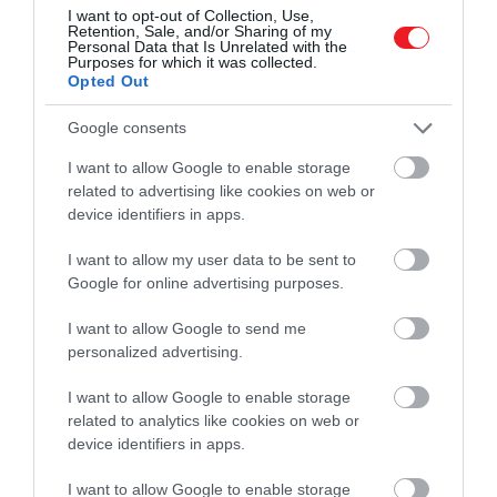
I want to opt-out of Collection, Use,
Retention, Sale, and/or Sharing of my
Personal Data that Is Unrelated with the
Purposes for which it was collected.
Opted Out
Google consents
„A Marriott Residences Budapest első a maga
I want to allow Google to enable storage
nemében Magyarországon – egy lehetőség, amely
related to advertising like cookies on web or
új szintre emeli a kényelmet. Nem csupán egy
device identifiers in apps.
kiemelkedő lokáció, hanem egy ritka alkalom arra,
hogy valaki tulajdonos legyen egy olyan
I want to allow my user data to be sent to
épületben, amely generációk óta formálja a város
Google for online advertising purposes.
látképét. A fenntarthatóság és a környék
I want to allow Google to send me
fejlesztése iránti elkötelezettséggel a projekt
personalized advertising.
hosszú távú értéket teremt minden érintett
számára. Az örökség, az exkluzivitás és a
I want to allow Google to enable storage
vendéglátás ötvözésével a projekt azoknak szól,
related to analytics like cookies on web or
akik a különlegesen rendkívülit értékelik
” – mondta
device identifiers in apps.
Balassa László
, a Market Asset Management Zrt.
I want to allow Google to enable storage
ingatlanfejlesztési vezérigazgatója.