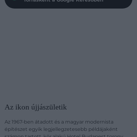
Az ikon újjászületik
Az 1967-ben átadott és a magyar modernista
építészet egyik legjellegzetesebb példájaként
számon tartott, kör alakú Hotel Budapest torony