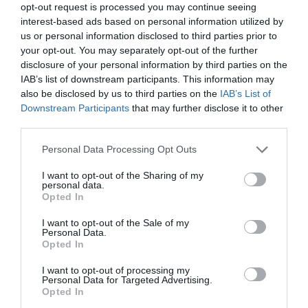
edzőterem, külön jóga- és pilates-terekkel; tárgyaló
opt-out request is processed you may continue seeing
és közösségi munkaterület; rezidenseknek
interest-based ads based on personal information utilized by
us or personal information disclosed to third parties prior to
fenntartott lounge és privát médiaszoba; 24 órás
your opt-out. You may separately opt-out of the further
biztonsági és concierge szolgálat; valamint
disclosure of your personal information by third parties on the
mélygarázs is áll rendelkezésre – mindez Budapest
IAB’s list of downstream participants. This information may
egyik legélhetőbb, zöld kerületében, pár percre a
also be disclosed by us to third parties on the
IAB’s List of
belvárostól. A tulajdonosokat emellett a Marriott
Downstream Participants
that may further disclose it to other
Bonvoy Gold Elite státusz is megilleti, amely a
third parties.
Marriott szálloda-csoport 37 márkájánál exkluzív
Please note that this website/app uses one or more Google
Personal Data Processing Opt Outs
előnyöket és kedvezményeket biztosít világszerte.
services and may gather and store information including but
not limited to your visit or usage behaviour. You may click to
I want to opt-out of the Sharing of my
personal data.
grant or deny consent to Google and its third-party tags to
Opted In
use your data for below specified purposes in below Google
consent section.
I want to opt-out of the Sale of my
Personal Data.
Opted In
I want to opt-out of processing my
Personal Data for Targeted Advertising.
Opted In