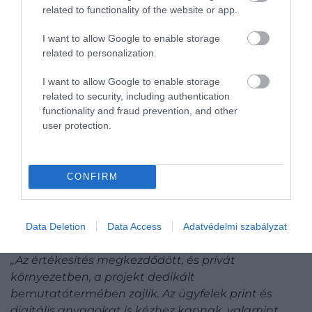
related to functionality of the website or app.
I want to allow Google to enable storage
related to personalization.
I want to allow Google to enable storage
related to security, including authentication
functionality and fraud prevention, and other
user protection.
CONFIRM
Data Deletion
Data Access
Adatvédelmi szabályzat
„Az értékesítés megkezdődött, és privát
környezetben, a projekt dedikált
bemutatótermében zajlik. Az ügyfelek print és
digitális anyagokat is kézhez kapnak, valamint