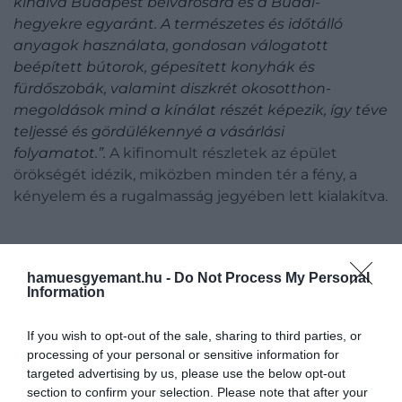
kínálva Budapest belvárosára és a Budai-
hegyekre egyaránt. A természetes és időtálló
anyagok használata, gondosan válogatott
beépített bútorok, gépesített konyhák és
fürdőszobák, valamint diszkrét okosotthon-
megoldások mind a kínálat részét képezik, így téve
teljessé és gördülékennyé a vásárlási
folyamatot.”.
A kifinomult részletek az épület
örökségét idézik, miközben minden tér a fény, a
kényelem és a rugalmasság jegyében lett kialakítva.
Szállodai szintű szolgáltatások
hamuesgyemant.hu -
Do Not Process My Personal
Information
A lakók prémium, szállodai színvonalú
If you wish to opt-out of the sale, sharing to third parties, or
szolgáltatásokat és kényelmi funkciókat vehetnek
processing of your personal or sensitive information for
majd igénybe: spa és wellness részleg medencével,
targeted advertising by us, please use the below opt-out
szaunával és relaxáciо́s terekkel; teljesen felszerelt
section to confirm your selection. Please note that after your