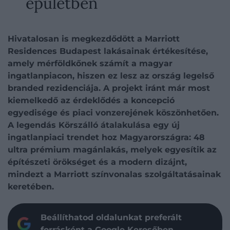
épületben
Hivatalosan is megkezdődött a Marriott
Residences Budapest lakásainak értékesítése,
amely mérföldkőnek számít a magyar
ingatlanpiacon, hiszen ez lesz az ország legelső
branded rezidenciája. A projekt iránt már most
kiemelkedő az érdeklődés a koncepció
egyedisége és piaci vonzerejének köszönhetően.
A legendás Körszálló átalakulása egy új
ingatlanpiaci trendet hoz Magyarországra: 48
ultra prémium magánlakás, melyek egyesítik az
építészeti örökséget és a modern dizájnt,
mindezt a Marriott színvonalas szolgáltatásainak
keretében.
Beállíthatod oldalunkat preferált
forrásként a Google Keresőben