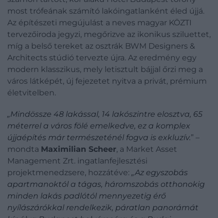
most trófeának számító lakóingatlanként éled újjá.
Az építészeti megújulást a neves magyar KÖZTI
tervezőiroda jegyzi, megőrizve az ikonikus sziluettet,
míg a belső tereket az osztrák BWM Designers &
Architects stúdió tervezte újra. Az eredmény egy
modern klasszikus, mely letisztult bájjal őrzi meg a
város látképét, új fejezetet nyitva a privát, prémium
életvitelben.
„Mindössze 48 lakással, 14 lakószintre elosztva, 65
méterrel a város fölé emelkedve, ez a komplex
újjaépítés már természeténél fogva is exkluzív.
” –
mondta
Maximilian Scheer
, a Market Asset
Management Zrt. ingatlanfejlesztési
projektmenedzsere, hozzátéve:
„Az egyszobás
apartmanoktól a tágas, háromszobás otthonokig
minden lakás padlótól mennyezetig érő
nyílászárókkal rendelkezik, páratlan panorámát