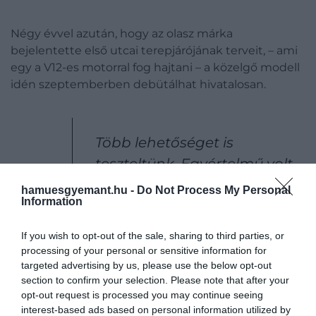
Négy évvel azután, hogy az olasz márka
bejelentette első utcai terepjárójának terveit, – ami
egy a V12-es motorral fog hajtani – a közelgő modell
idén szeptemberben debütálhat hivatalosan.
Több lehetőséget is
teszteltünk. Egyértelmű volt,
hogy a V-12-es a teljesítmény
hamuesgyemant.hu -
Do Not Process My Personal
Information
és a vezetési élmény
szempontjából, amit
If you wish to opt-out of the sale, sharing to third parties, or
nyújtani tud, az a megfelelő
processing of your personal or sensitive information for
targeted advertising by us, please use the below opt-out
opció a piac számára
section to confirm your selection. Please note that after your
opt-out request is processed you may continue seeing
interest-based ads based on personal information utilized by