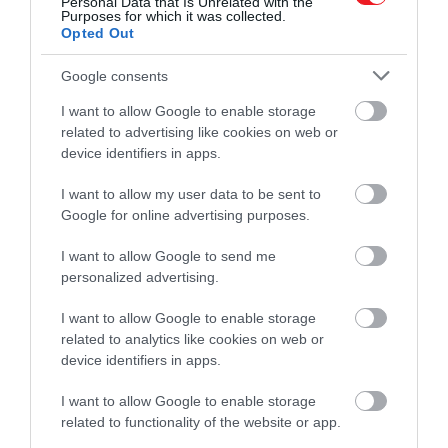
Personal Data that Is Unrelated with the
Martin DBX és Lamborghini Urus motorokkal.
Purposes for which it was collected.
Opted Out
Hogy a Purosangue siker lesz-e, óriási kérdőjel, de a
Google consents
Ferrari ettől függetlenül elsősorban sportautó-
gyártó marad. A márka bejelentette, hogy a SUV az
I want to allow Google to enable storage
éves szállításainak legfeljebb 20 százalékát teszi
related to advertising like cookies on web or
majd ki, ami nem csak az első néhány évben,
device identifiers in apps.
hanem a modell teljes életciklusára vonatkozik.
I want to allow my user data to be sent to
Google for online advertising purposes.
Nyitókép: Ferrari
I want to allow Google to send me
FERRARI
AUTÓ
TEREPJÁRÓ
PÉNZ
personalized advertising.
2026. JÚLIUS 18. ● PÉNZ
Alig maradt belőlük: 3 egykor népszerű
I want to allow Google to enable storage
autómárka tűnik el a…
2026. AUGUSZTUS 3. ● PÉNZ
related to analytics like cookies on web or
Olcsó kisautó előzte meg a Teslát – ezek a
device identifiers in apps.
legnépszerűbb új…
I want to allow Google to enable storage
related to functionality of the website or app.