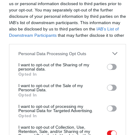
us or personal information disclosed to third parties prior to
– mondta
Benedetto Vigna
, a Ferrari
your opt-out. You may separately opt-out of the further
vezérigazgatója.
disclosure of your personal information by third parties on the
IAB’s list of downstream participants. This information may
A hír pedig a márka rajongóit nem érhette teljesen
also be disclosed by us to third parties on the
IAB’s List of
váratlanul. A korábbi spekulációk mellett a Ferrari
Downstream Participants
that may further disclose it to other
nemrég egy videót is közzétett a közösségi
third parties.
médiában, amelyben egy új, V-12-es motorral hajtott
Please note that this website/app uses one or more Google
Personal Data Processing Opt Outs
járművel kecsegtetett.
services and may gather and store information including but
not limited to your visit or usage behaviour. You may click to
I want to opt-out of the Sharing of my
A Purosangue, bár radikálisan eltér a márkától,
personal data.
grant or deny consent to Google and its third-party tags to
megpróbál majd megfelelni a sportkocsik
Opted In
use your data for below specified purposes in below Google
örökségének. Azonban szeptemberig kell várnunk,
consent section.
I want to opt-out of the Sale of my
hogy megtudjuk, pontosan milyen erős a motor.
Personal Data.
Opted In
A tavaly ősszel bemutatott 812 Competizione 12
I want to opt-out of processing my
hengeres szívómotorja 818 lóerőt teljesít. Ennek
Personal Data for Targeted Advertising.
Opted In
ellenére n
incs garancia arra, hogy a Purosangue-nál
is így alakul majd, de úgy tűnik, hogy versenyképes
I want to opt-out of Collection, Use,
lesz a W-12-es Bentley Bentayga és a V8-as Aston
Retention, Sale, and/or Sharing of my