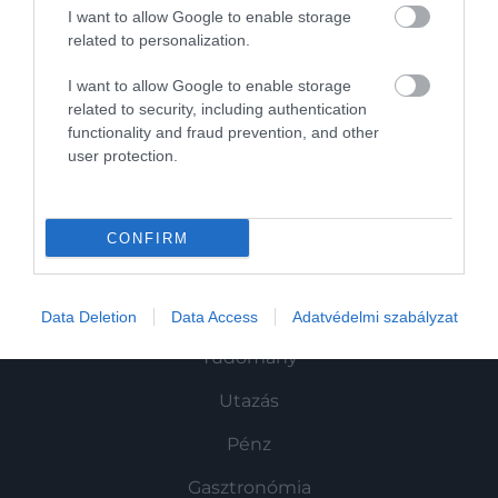
I want to allow Google to enable storage
related to personalization.
I want to allow Google to enable storage
related to security, including authentication
Művelődj, szórakozz, kíváncsiskodj, kóstolgass
functionality and fraud prevention, and other
és ismerd meg a Hamu és Gyémánt világát!
user protection.
CONFIRM
ROVATOK
Kultúra
Data Deletion
Data Access
Adatvédelmi szabályzat
Tudomány
Utazás
Pénz
Gasztronómia