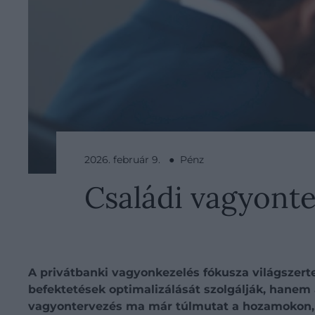
2026. február 9. ● Pénz
Családi vagyont
A privátbanki vagyonkezelés fókusza világszer
befektetések optimalizálását szolgálják, hanem a
vagyontervezés ma már túlmutat a hozamokon, és 