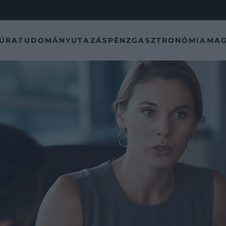
TÚRA
TUDOMÁNY
UTAZÁS
PÉNZ
GASZTRONÓMIA
MAG