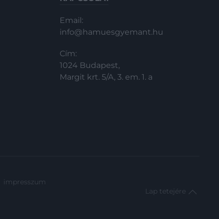
Email:
info@hamuesgyemant.hu
Cím:
1024 Budapest,
Margit krt. 5/A, 3. em. 1. a
impresszum
Lap tetejére