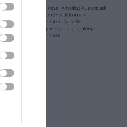
anki ügyfélvagyont kezel. A holisztikus családi
em tudatosan ezek mentén alakította ki
hazai privátbanki gyakorlatot. Az MBH
az átgondolt stratégiai szemlélet etalonja
jövőjét is egységben kezeli.
nem
t.,