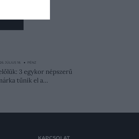
z
26. JÚLIUS 18. ● PÉNZ
előlük: 3 egykor népszerű
árka tűnik el a…
KAPCSOLAT