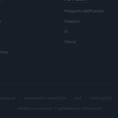
Magazin-előfizetés
y
Haszon
In
Vince
ómia
zabályzat
adatvédelmi szabályzat
ászf
médiaajánló
akadálymentességi megfelelőségi nyilatkozat