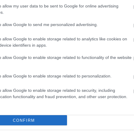
o allow my user data to be sent to Google for online advertising
nt az MBH Bank több mint 1500 milliárd forintnyi privátb
s.
pénzintézet nem csupán reagált az ügyféligényekre, han
ével a bank nemcsak követi, hanem aktívan formálja is a 
to allow Google to send me personalized advertising.
erületén hosszú távon is a minőség, a megbízhatóság és 
e valódi szerepét, ha nemcsak a vagyont, hanem a család 
o allow Google to enable storage related to analytics like cookies on
evice identifiers in apps.
o allow Google to enable storage related to functionality of the website
len cikk kizárólag általános tájékoztatási célt szolgál, és 
sül ajánlattételnek, befektetési tanácsadásnak vagy
o allow Google to enable storage related to personalization.
ügyi iránymutatásnak. Az ismertetett szolgáltatások
letes feltételeit az azokhoz kapcsolódó szerződések,
o allow Google to enable storage related to security, including
cation functionality and fraud prevention, and other user protection.
tszabályzatok és hivatalos tájékoztatók tartalmazzák,
yek az MBH Bank hivatalos honlapján, illetve a
fiókokban személyesen is megismerhetők. A cikkben
alt információk a közzététel időpontjában érvényesek, és
CONFIRM
etes értesítés nélkül megváltozhatnak. Az MBH Bank Nyr
BH Befektetési Bank Zrt., az MBH Forrás Zrt., valamint az