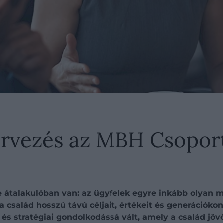
ervezés az MBH Csoport
te átalakulóban van: az ügyfelek egyre inkább olyan
 család hosszú távú céljait, értékeit és generációkon 
stratégiai gondolkodássá vált, amely a család jövők