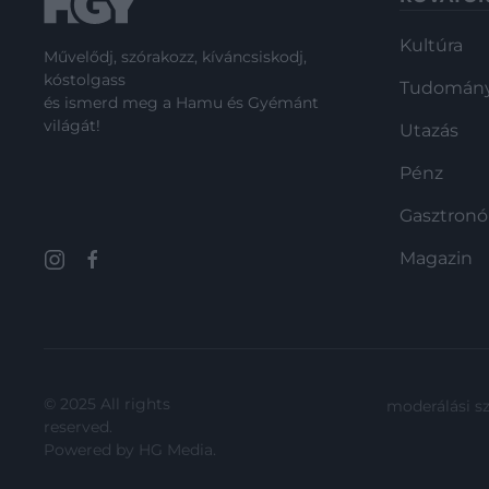
Kultúra
Művelődj, szórakozz, kíváncsiskodj,
kóstolgass
Tudomán
és ismerd meg a Hamu és Gyémánt
világát!
Utazás
Pénz
Gasztron
Magazin
© 2025 All rights
moderálási s
reserved.
Powered by
HG Media
.