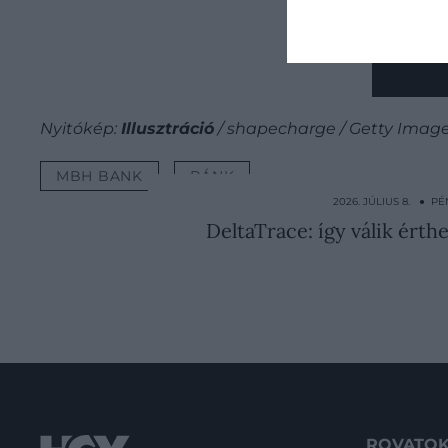
együ
kapc
Nyitókép:
Illusztráció
/ shapecharge / Getty Imag
MBH BANK
BÁNK
2026. JÚLIUS 8. ● P
DeltaTrace: így válik érth
ROVATO