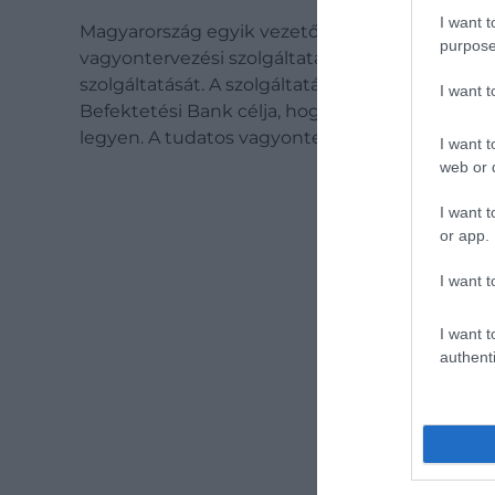
I want t
Magyarország egyik vezető univerzális bankjaké
purpose
vagyontervezési szolgáltatás elindításával a 
szolgáltatását. A szolgáltatási paletta bővítés
I want 
Befektetési Bank célja, hogy a vagyonkezelés t
legyen. A tudatos vagyontervezés akkor tölti b
I want t
web or d
I want t
or app.
A je
minő
I want t
pénz
rész
I want t
authenti
üzle
amel
bank
fogl
előz
az M