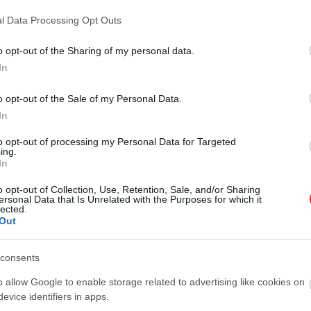
ig, vagy akár egy műtárgy tanácsadással egybekötött hom
l Data Processing Opt Outs
tja az összehangolt, magas színvonalú megvalósítást, és 
o opt-out of the Sharing of my personal data.
In
iókon át
o opt-out of the Sale of my Personal Data.
bb értéke a kiszámíthatóság és a nyugalom megteremtés
In
 a vagyon nagyságából, hanem annak rendezetlenségéből
to opt-out of processing my Personal Data for Targeted
eteket ad a közös döntésekhez, hozzájárul a családi kapc
ing.
In
o opt-out of Collection, Use, Retention, Sale, and/or Sharing
zönhetően a partnerek szolgáltatása – noha egyelőre 
ersonal Data that Is Unrelated with the Purposes for which it
lected.
elentős vagyonnal rendelkeznek, és annak kezelését, me
Out
Ugyanakkor értékes támogatást nyújt azoknak is, akik m
ítani. Az MBH Bank Private Banking szemlélete szerint 
consents
lokat tiszteletben tartó, átgondolt stratégia készüljön.
o allow Google to enable storage related to advertising like cookies on
egbízhatóság a családi vagyontervezés terü
evice identifiers in apps.