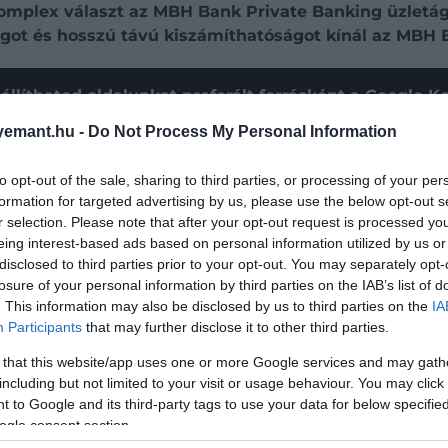
 komplex választ az MBH Bank Private Banking üzletág
ágot és hosszú távú kiszámíthatóságot kínál az MBH 
állíthatod oldalunkat preferált forrásként a Google 
emant.hu -
Do Not Process My Personal Information
to opt-out of the sale, sharing to third parties, or processing of your per
formation for targeted advertising by us, please use the below opt-out s
agyon nem pusztán pénzügyi eszközök összessége, hanem a
r selection. Please note that after your opt-out request is processed y
és értékek hordozója. A tudatos vagyontervezés ennek 
eing interest-based ads based on personal information utilized by us or
sát, a generációk közötti vagyon- és tudásátadás megter
disclosed to third parties prior to your opt-out. You may separately opt-
 akár nemesfémről, befektetési ékszerről vagy műkincsrő
losure of your personal information by third parties on the IAB’s list of
dezt átlátható, strukturált és hosszú távon fenntartható
. This information may also be disclosed by us to third parties on the
IA
Participants
that may further disclose it to other third parties.
rületének szakmai támogatásával, az MBH Csoporthoz tar
 that this website/app uses one or more Google services and may gath
l az MBH Csoport privátbanki ügyfelei számára. A ban
including but not limited to your visit or usage behaviour. You may click 
ón keresztül férjenek hozzá a családi vagyontervezéshez 
 to Google and its third-party tags to use your data for below specifi
 is – többek között az Apelso Consulting, a Conclude Bef
ogle consent section.
 L és L Investment, valamint a B120 LifeTresor Kft. –, ak