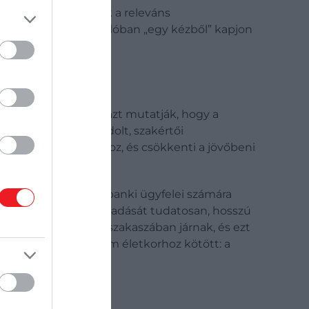
e styling-ig lefedik a releváns
azt, hogy az ügyfél valóban „egy kézből” kapjon
e. A tapasztalatok azt mutatják, hogy a
 fakad. Egy átgondolt, szakértői
solatok stabilitásához, és csökkenti a jövőbeni
az MBH Bank privátbanki ügyfelei számára
gőrzését vagy továbbadását tudatosan, hosszú
ég a vagyonépítés szakaszában járnak, és ezt
a vagyontervezés nem életkorhoz kötött: a
letén