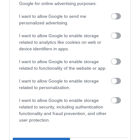
Google for online advertising purposes.
poliészter anyagú kabát, dzseki a jó választás,
amelyhez a vízhatlan megerősítések (könyök,
I want to allow Google to send me
derék) szintén hozzátartoznak. A láthatósági
personalized advertising.
munkaruha esetén pedig a színt nem
I want to allow Google to enable storage
változtathatjuk meg, így talán itt van a legkevesebb
related to analytics like cookies on web or
mozgásterünk.
device identifiers in apps.
Ahhoz pedig, hogy dolgozóink a cég arcai is
I want to allow Google to enable storage
legyenek, a legjobb, ha logózzuk a munkaruhát.
related to functionality of the website or app.
Ehhez választhatunk hímzett vagy nyomtatott
logót is - előbbi tartósabb, igényesebb. Az, hogy
I want to allow Google to enable storage
related to personalization.
melyiket választjuk, múlik azon is, hogy mennyire
nagyban szeretnénk a logót feltüntetni, és hogy hol.
I want to allow Google to enable storage
A legfontosabb azonban, hogy ne feledjük - a
related to security, including authentication
túlméretezett logó akár visszás benyomást is
functionality and fraud prevention, and other
kelthet a dolgozókban és a vásárlókban,
user protection.
ügyfelekben. A póló vagy pulóver jobb vagy bal felső
oldalán elhelyezett 8-10 centiméteres logók