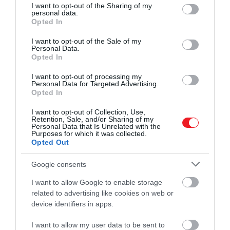
not limited to your visit or usage behaviour. You may click to
I want to opt-out of the Sharing of my
Akárhogy is alakulnak át a munkaruhák, ezt kell
personal data.
grant or deny consent to Google and its third-party tags to
Opted In
szem előtt tartani, és a divatot feláldozni ennek
use your data for below specified purposes in below Google
oltárán.
consent section.
I want to opt-out of the Sale of my
Personal Data.
Opted In
Mindezek ellenére a manapság kapható női
munkaruházat a divatot is követi. Kapható
I want to opt-out of processing my
klasszikus, egyenes szabású nadrág, magas derekú,
Personal Data for Targeted Advertising.
Opted In
vagy akár karcsúsított, slim szabású is. Emellett
érdemes arra is figyelmet fordítani, hogy milyen
I want to opt-out of Collection, Use,
Retention, Sale, and/or Sharing of my
anyagból készül az adott női munkaruha.
Personal Data that Is Unrelated with the
Természetesen az antisztatikus ruházatnál ez kötött
Purposes for which it was collected.
Opted Out
és szabvány szerinti, de például a kültéri
munkavégzéshez érdemes lehet nyáron pamutot
Google consents
választani. Télen viszont a meleg flanel, fleece
béléses vagy hőszigetelt ruhát érdemes választani.
I want to allow Google to enable storage
related to advertising like cookies on web or
device identifiers in apps.
A láthatósági vagy vízálló anyagból készült
munkaruha esetén sem jellemző a túl nagy
I want to allow my user data to be sent to
választék színből, csak fazonból. Eső esetén a 100%