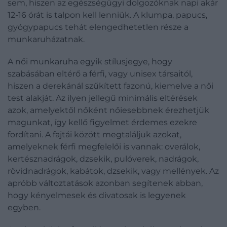
sem, hiszen az egészségügyi dolgozóknak napi akár
12-16 órát is talpon kell lenniük. A klumpa, papucs,
gyógypapucs tehát elengedhetetlen része a
munkaruházatnak.
A női munkaruha egyik stílusjegye, hogy
szabásában eltérő a férfi, vagy unisex társaitól,
hiszen a derekánál szűkített fazonú, kiemelve a női
test alakját. Az ilyen jellegű minimális eltérések
azok, amelyektől nőként nőiesebbnek érezhetjük
magunkat, így kellő figyelmet érdemes ezekre
fordítani. A fajtái között megtaláljuk azokat,
amelyeknek férfi megfelelői is vannak: overálok,
kertésznadrágok, dzsekik, pulóverek, nadrágok,
rövidnadrágok, kabátok, dzsekik, vagy mellények. Az
apróbb változtatások azonban segítenek abban,
hogy kényelmesek és divatosak is legyenek
egyben.