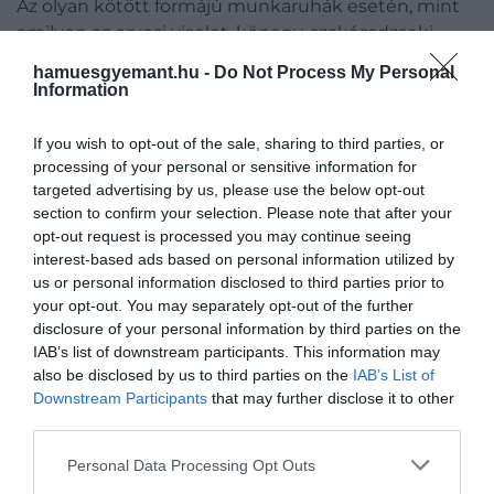
Az olyan kötött formájú munkaruhák esetén, mint
amilyen az orvosi viselet, köpeny, szakácsdzseki,
ezek az apró változtatások kevésbé látszódnak.
hamuesgyemant.hu -
Do Not Process My Personal
Ebben az esetben a szín lehet az, ami némileg
Information
nőiesebb, például a lila vagy rózsaszín a
hagyományos kék vagy zöld helyett.
If you wish to opt-out of the sale, sharing to third parties, or
processing of your personal or sensitive information for
A szépségiparban különösen gyönyörű színeket
targeted advertising by us, please use the below opt-out
találunk a női munkaruházat terén, ahol fontos az is,
section to confirm your selection. Please note that after your
opt-out request is processed you may continue seeing
hogy a szalon színeit, dizájnját kövesse, azokkal
interest-based ads based on personal information utilized by
egyensúlyban legyen a munkaruházat is.
us or personal information disclosed to third parties prior to
your opt-out. You may separately opt-out of the further
Mennyire követik a női munkaruhák a
disclosure of your personal information by third parties on the
IAB’s list of downstream participants. This information may
divatot?
also be disclosed by us to third parties on the
IAB’s List of
Downstream Participants
that may further disclose it to other
A munkaruhák elsődleges feladata a biztonság és a
third parties.
kényelem, gondoljunk csak a hegesztőnadrágok
Please note that this website/app uses one or more Google
Personal Data Processing Opt Outs
esetén a hő-, illetve lángállóságra, vagy a faipari
services and may gather and store information including but
dolgozók esetén a vágás elleni védelemre.