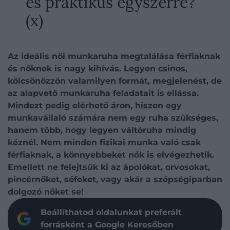
és praktikus egyszerre?
(x)
Az ideális női munkaruha megtalálása férfiaknak
és nőknek is nagy kihívás. Legyen csinos,
kölcsönözzön valamilyen formát, megjelenést, de
az alapvető munkaruha feladatait is ellássa.
Mindezt pedig elérhető áron, hiszen egy
munkavállaló számára nem egy ruha szükséges,
hanem több, hogy legyen váltóruha mindig
kéznél. Nem minden fizikai munka való csak
férfiaknak, a könnyebbeket nők is elvégezhetik.
Emellett ne felejtsük ki az ápolókat, orvosokat,
pincérnőket, séfeket, vagy akár a szépségiparban
dolgozó nőket se!
Beállíthatod oldalunkat preferált
forrásként a Google Keresőben