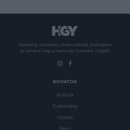
Művelődj, szórakozz, kíváncsiskodj, kóstolgass
és ismerd meg a Hamu és Gyémánt világát!
ROVATOK
Kultúra
Tudomány
Utazás
Pénz