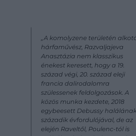
„A komolyzene területén alkot
hárfaművész, Razvaljajeva
Anasztázia nem klasszikus
énekest keresett, hogy a 19.
század végi, 20. század eleji
francia dalirodalomra
szülessenek feldolgozások. A
közös munka kezdete, 2018
egybeesett Debussy halálána
századik évfordulójával, de az
elején Raveltől, Poulenc-tól is