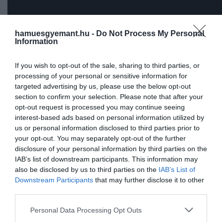
hamuesgyemant.hu -
Do Not Process My Personal
Information
If you wish to opt-out of the sale, sharing to third parties, or
processing of your personal or sensitive information for
A hárfa és az ének mellett Fenyvesi Márton gitárjátéka
targeted advertising by us, please use the below opt-out
illetve élő elektronikus effektjei teszik teljessé a proje
section to confirm your selection. Please note that after your
finom, légies, éteri hangzását. Claude Debussy (1862-
opt-out request is processed you may continue seeing
interest-based ads based on personal information utilized by
1918) impresszionista zeneszerző nyitott módon
us or personal information disclosed to third parties prior to
viszonyult a komponálás szabályaihoz, emellett a
your opt-out. You may separately opt-out of the further
képzőművészetből és a szimbolista költészetből vett
disclosure of your personal information by third parties on the
inspirációi miatt is a különcök között tartották számon
IAB’s list of downstream participants. This information may
1910-ben fellépett Budapesten, zenéje hatással volt
also be disclosed by us to third parties on the
IAB’s List of
Bartókra és Kodályra is.
Downstream Participants
that may further disclose it to other
third parties.
Please note that this website/app uses one or more Google
Personal Data Processing Opt Outs
„Művei maximálisan
services and may gather and store information including but