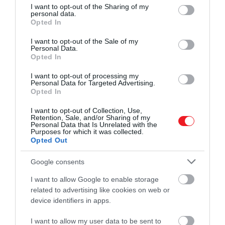
not limited to your visit or usage behaviour. You may click to
I want to opt-out of the Sharing of my
alkalmasak arra, hogy a ma
personal data.
grant or deny consent to Google and its third-party tags to
Opted In
fiatalokat megszólítsák, és
use your data for below specified purposes in below Google
consent section.
Debussy nagyon modern les
I want to opt-out of the Sale of my
Personal Data.
kétszáz év múlva is. Nem volt
Opted In
benne megfelelési kényszer,
I want to opt-out of processing my
Personal Data for Targeted Advertising.
képes volt valami egészen
Opted In
újat, inspirálót, érzelmileg
I want to opt-out of Collection, Use,
felforgatót létrehozni. Bár
Retention, Sale, and/or Sharing of my
Personal Data that Is Unrelated with the
Debussy hárfára is
Purposes for which it was collected.
Opted Out
komponált, a lemezen
hallható mind a tizenegy da
Google consents
zongorára és énekhangra
I want to allow Google to enable storage
related to advertising like cookies on web or
íródott, Anasztázia a
device identifiers in apps.
zongorakottákat írta át sajá
I want to allow my user data to be sent to
hangszerére, ami például eg