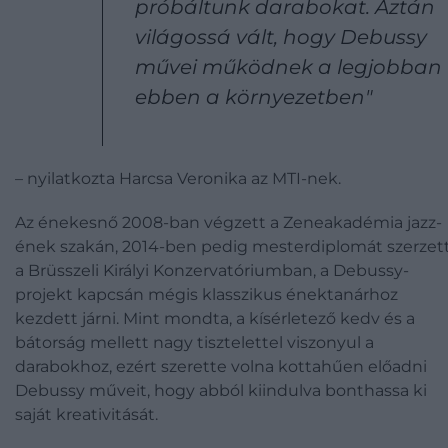
próbáltunk darabokat. Aztán
világossá vált, hogy Debussy
művei működnek a legjobban
ebben a környezetben"
– nyilatkozta Harcsa Veronika az MTI-nek.
Az énekesnő 2008-ban végzett a Zeneakadémia jazz-
ének szakán, 2014-ben pedig mesterdiplomát szerzet
a Brüsszeli Királyi Konzervatóriumban, a Debussy-
projekt kapcsán mégis klasszikus énektanárhoz
kezdett járni. Mint mondta, a kísérletező kedv és a
bátorság mellett nagy tisztelettel viszonyul a
darabokhoz, ezért szerette volna kottahűen előadni
Debussy műveit, hogy abból kiindulva bonthassa ki
saját kreativitását.