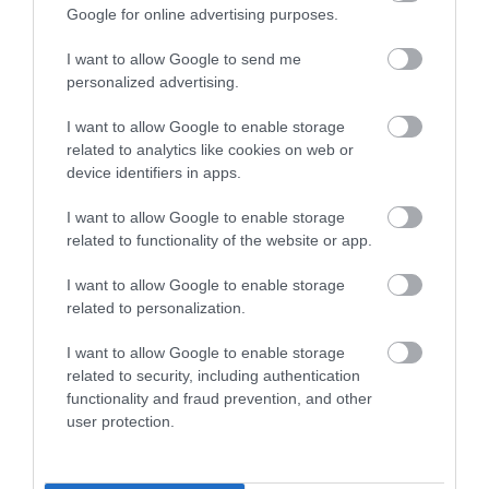
Google for online advertising purposes.
kromatikus menet esetében
kivételesen nehéz feladat"
I want to allow Google to send me
personalized advertising.
I want to allow Google to enable storage
– hangsúlyozta az énekesnő.
related to analytics like cookies on web or
device identifiers in apps.
Razvaljajeva Anasztázia korábban Schubert Téli utazás
I want to allow Google to enable storage
dolgozta át hasonló módon, akkor Baráth Emőke
related to functionality of the website or app.
szopránnal együttműködve.
A lemezen hallható Debussy-darabok Verlaine, Bourge
I want to allow Google to enable storage
Girod, Banville, Leconte de Lisle költeményeire
related to personalization.
készültek, illetve az anyag izgalmas része a három
I want to allow Google to enable storage
Bilitis-dal, Pierre Louysnak az ókorba visszanyúló
related to security, including authentication
erotikus veseire.
functionality and fraud prevention, and other
user protection.
A BMC Records gondozásában most megjelent és
egész Európában forgalmazott Debussy NOW! CD
bemutatója tavaly tavasszal lett volna, de azt és a