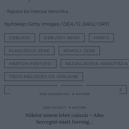
- fejezte be Harcsa Veronika .
Nyitókép: Getty Images / DEA / G. DAGLI ORTI
DEBUSSY
DEBUSSY NOW!
HÁRFA
KLASSZIKUS ZENE
KOMOLY ZENE
MÁRTON FENYVESI
RAZVALJAJEVA ANASZTÁZIA
TROIS MÉLODIES DE VERLAINE
VERONIKA HARCSA
ZENE
ÁTDOLGOZÁS
2026. AUGUSZTUS 5. ● KULTÚRA
Ezért építették a vécéket disznóól fölé az
ókori Kínában
2026. JÚLIUS 17. ● KULTÚRA
Nőként sosem lehet császár – Aiko
hercegnő miatt forrong…