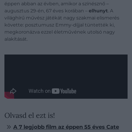
éppen abban az évben, amikor a színésznő –
augusztus 29-én, 67 éves korában –
elhunyt
. A
világhírű művész játékát nagy szakmai elismerés
követte: posztumusz Emmy-díjjal tüntették ki,
megkoronázva ezzel életművének utolsó nagy
alakítását.
Olvasd el ezt is!
A 7 legjobb film az éppen 55 éves Cate