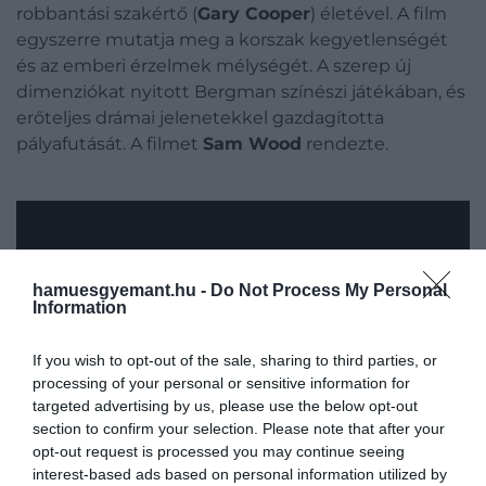
robbantási szakértő (
Gary Cooper
) életével. A film
egyszerre mutatja meg a korszak kegyetlenségét
és az emberi érzelmek mélységét. A szerep új
dimenziókat nyitott Bergman színészi játékában, és
erőteljes drámai jelenetekkel gazdagította
pályafutását. A filmet
Sam Wood
rendezte.
hamuesgyemant.hu -
Do Not Process My Personal
Information
If you wish to opt-out of the sale, sharing to third parties, or
processing of your personal or sensitive information for
targeted advertising by us, please use the below opt-out
Figyelmedbe ajánljuk!
section to confirm your selection. Please note that after your
Több mint szupermodell – 5 filmes
opt-out request is processed you may continue seeing
alakítás az 55 éves Claudia Schiffertől
interest-based ads based on personal information utilized by