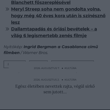
Blanchett főszereplésével
Meryl Streep soha nem gondolta volna,
hogy még 40 éves kora után is színésznő
lesz
Dallamtapadás és óriási bevételek – a
világ 6 legismertebb zenés filmje
Nyitókép:
Ingrid Bergman a Casablanca című
filmben
/ Warner Bros.
FILMEK
LISTA
INGRID BERGMAN
2026. AUGUSZTUS 7. ● KULTÚRA
Bár nem fürdött vérben, a szolgálóit azért
kínozta Báthory…
2026. AUGUSZTUS 2. ● KULTÚRA
Egész életében nevettek rajta, végül sírkő
sem jutott…