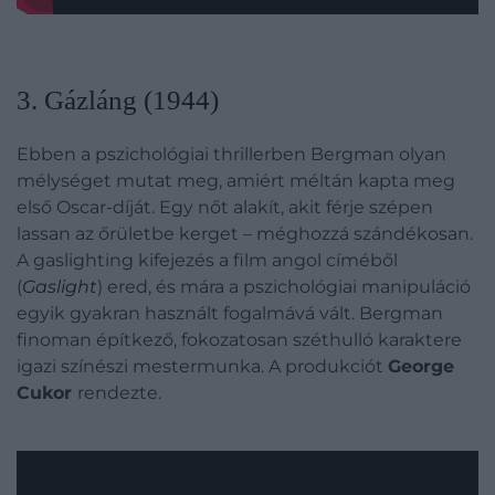
3. Gázláng (1944)
Ebben a pszichológiai thrillerben Bergman olyan
mélységet mutat meg, amiért méltán kapta meg
első Oscar-díját. Egy nőt alakít, akit férje szépen
lassan az őrületbe kerget – méghozzá szándékosan.
A gaslighting kifejezés a film angol címéből
(
Gaslight
) ered, és mára a pszichológiai manipuláció
egyik gyakran használt fogalmává vált. Bergman
finoman építkező, fokozatosan széthulló karaktere
igazi színészi mestermunka. A produkciót
George
Cukor
rendezte.