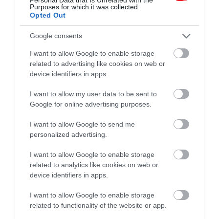
Purposes for which it was collected.
Opted Out
Google consents
6. Anasztázia (1956)
I want to allow Google to enable storage
related to advertising like cookies on web or
Ez a szerep hozta meg számára a visszatérést
device identifiers in apps.
Hollywoodba azután, hogy évekkel korábban
I want to allow my user data to be sent to
komoly botrányt kavart: férjes asszonyként lett
Google for online advertising purposes.
szerelmes
Roberto Rossellini
olasz rendezőbe,
akitől gyermeke is született – emiatt hosszú időre
I want to allow Google to send me
hátat fordított neki az amerikai közönség és a
personalized advertising.
stúdiórendszer. Ebben az alkotásban egy amnéziás
I want to allow Google to enable storage
nőt játszik, akit egy szélhámos herceg próbál
related to analytics like cookies on web or
meggyőzni arról, hogy ő a cári Oroszország eltűnt
device identifiers in apps.
hercegnője.
Anatole Litvak
rendezése Bergman
második Oscar-díját hozta el – és ezzel újra
I want to allow Google to enable storage
visszafogadta őt a filmes szakma.
related to functionality of the website or app.