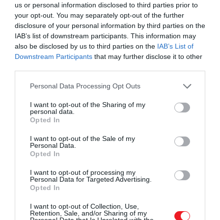
us or personal information disclosed to third parties prior to
your opt-out. You may separately opt-out of the further
5. Forgószél (1946)
disclosure of your personal information by third parties on the
IAB’s list of downstream participants. This information may
Alfred Hitchcock
egyik visszafogottabb, de annál
also be disclosed by us to third parties on the
IAB’s List of
Downstream Participants
that may further disclose it to other
összetettebb thrillerében Bergman egy amerikai
third parties.
nőt alakít, akit megbízása egy náci háborús
bűnösöket rejtegető hálózatba vezet be, küldetése
Please note that this website/app uses one or more Google
Personal Data Processing Opt Outs
során azonban beleszeret az amerikai ügynökbe
services and may gather and store information including but
(
Cary Grant
), aki épp őt irányítja – ez a szerelem
not limited to your visit or usage behaviour. You may click to
I want to opt-out of the Sharing of my
personal data.
grant or deny consent to Google and its third-party tags to
pedig nemcsak veszélyessé, de fájdalmasan
Opted In
use your data for below specified purposes in below Google
személyessé is teszi a feladatot. Bergman hitelesen
consent section.
I want to opt-out of the Sale of my
és magával ragadóan formálja meg a törékeny,
Personal Data.
mégis rendíthetetlen főhősnőt.
Opted In
I want to opt-out of processing my
Personal Data for Targeted Advertising.
Opted In
I want to opt-out of Collection, Use,
Retention, Sale, and/or Sharing of my
Personal Data that Is Unrelated with the