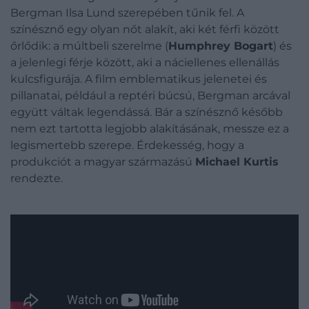
Bergman Ilsa Lund szerepében tűnik fel. A
színésznő egy olyan nőt alakít, aki két férfi között
őrlődik: a múltbeli szerelme (
Humphrey Bogart
) és
a jelenlegi férje között, aki a náciellenes ellenállás
kulcsfigurája. A film emblematikus jelenetei és
pillanatai, például a reptéri búcsú, Bergman arcával
együtt váltak legendássá. Bár a színésznő később
nem ezt tartotta legjobb alakításának, messze ez a
legismertebb szerepe. Érdekesség, hogy a
produkciót a magyar származású
Michael Kurtis
rendezte.