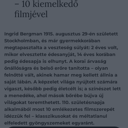
– 10 kiemelkedő
filmjével
Ingrid Bergman 1915. augusztus 29-én született
Stockholmban, és már gyermekkorában
megtapasztalta a veszteség súlyát: 2 éves volt,
mikor elvesztette édesanyját, 14 éves korában
pedig édesapja is elhunyt. A korai árvaság
önállóságra és belső erőre tanította – olyan
felnőtté vált, akinek hamar meg kellett állnia a
saját lábán. A képzelet világa nyújtott számára
vigaszt, később pedig életcélt is; a színészet lett
a menedéke, ahol mások bőrébe bújva új
világokat teremthetett. 110. születésnapja
alkalmából most 10 emlékezetes filmszerepét
idézzük fel – klasszikusokat és méltatlanul
elfeledett gyöngyszemeket egyaránt.