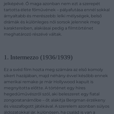
jelképévé. Ő maga azonban nem ezt a szerepét
tartotta élete főművének – pályafutása ennél sokkal
árnyaltabb és merészebb: lelki mélységek, belső
drámák és különleges női sorsok jelennek meg
karaktereiben, alakíásai pedig a filmtörténet
meghatározó részévé váltak.
1. Intermezzo (1936/1939)
Ez a svéd film hozta meg számára az első komoly
sikert hazájában, majd néhány évvel később ennek
amerikai remake-je már Hollywood kapuit is
megnyitotta előtte. A történet egy híres
hegedűművészről szól, aki beleszeret egy fiatal
zongoratanárnőbe – őt alakítja Bergman érzékeny
és visszafogott játékával. A szerelem azonban súlyos
áldozatokkal jár, különösen, ha család is van a