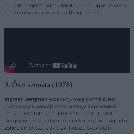
mögött elfojtott bűntudatot hordoz – igazi színészi
mestermunka a visszafogottság erejéről.
9. Őszi szonáta (1978)
Ingmar Bergman
érzékeny, mégis kíméletlen
pontosságú drámája az anya-lánya kapcsolatok
mélyen elfojtott konfliktusait tárja fel – Ingrid
Bergman egy világhírű, de érzelmileg távolságtartó
zongoraművészt alakít, aki hosszú évek után