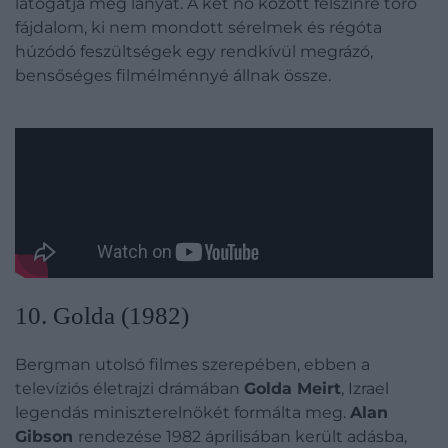
látogatja meg lányát. A két nő között felszínre törő
fájdalom, ki nem mondott sérelmek és régóta
húzódó feszültségek egy rendkívül megrázó,
bensőséges filmélménnyé állnak össze.
10. Golda (1982)
Bergman utolsó filmes szerepében, ebben a
televíziós életrajzi drámában
Golda Meirt
, Izrael
legendás miniszterelnökét formálta meg.
Alan
Gibson
rendezése 1982 áprilisában került adásba,