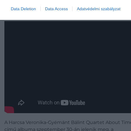
Data Deletion
Data Access
Adatvédelmi szabályzat
A Harcsa Veronika-Gyémánt Bálint Quartet About Tim
című albuma szeptember 30-án jelenik meg, a