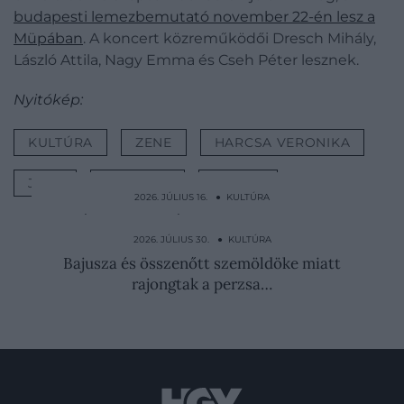
budapesti lemezbemutató november 22-én lesz a
Müpában
. A koncert közreműködői Dresch Mihály,
László Attila, Nagy Emma és Cseh Péter lesznek.
Nyitókép:
KULTÚRA
ZENE
HARCSA VERONIKA
JAZZ
QUARTET
ALBUM
2026. JÚLIUS 16. ● KULTÚRA
5 ártalmatlan tárgy, amely könnyedén
megölhetett a…
2026. JÚLIUS 30. ● KULTÚRA
Bajusza és összenőtt szemöldöke miatt
rajongtak a perzsa…