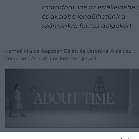
maradhatunk az értékeinkhez
és akcióba lendülhetünk a
számunkra fontos dolgokért
– emeli ki a dal kapcsán Bálint és Veronika. A dalt az
énekesnő és a gitáros közösen jegyzi.