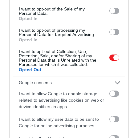
use your data for below specified purposes in below Google
consent section.
I want to opt-out of the Sale of my
Personal Data.
– meséli Veronika.
Opted In
I want to opt-out of processing my
Az About Time klipjét Nagy Dorottya és Köllőd Márton
Personal Data for Targeted Advertising.
közösen jegyzik:
Opted In
I want to opt-out of Collection, Use,
Retention, Sale, and/or Sharing of my
Personal Data that Is Unrelated with the
Ez az első klippünk, úgyhogy a
Purposes for which it was collected.
Opted Out
projekt kezdetével mi egy
kísérletező, határokat nem
Google consents
ismerő térbe léptünk be.
I want to allow Google to enable storage
Próbáltunk hagyatkozni a
related to advertising like cookies on web or
device identifiers in apps.
megérzéseinkre, illetve hagyni,
hogy a tartalom alakítsa a
I want to allow my user data to be sent to
Google for online advertising purposes.
vizuális stílust. A forgatásra eg