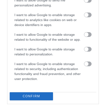
olyan minimál, konceptuális
I want to allow Google to send me
personalized advertising.
teret kerestünk, ahol az
utómunka során érvényesülni
I want to allow Google to enable storage
related to analytics like cookies on web or
tudnak az animációk. Szerettü
device identifiers in apps.
volna, ha ez a letisztult, szinte
I want to allow Google to enable storage
steril tér teljesen más
related to functionality of the website or app.
kontextusba helyezi a zenét. A
animációk azt fejezik ki, hogy 
I want to allow Google to enable storage
related to personalization.
környezetünkben és bennünk i
folyamatosak a változások.
I want to allow Google to enable storage
related to security, including authentication
Ugyanakkora hatással
functionality and fraud prevention, and other
vagyunk a minket körülvevő
user protection.
világra, mint az ránk. Az, hogy
ennek mi lesz az eredője, az
CONFIRM
nagy részben rajtunk is múlik.