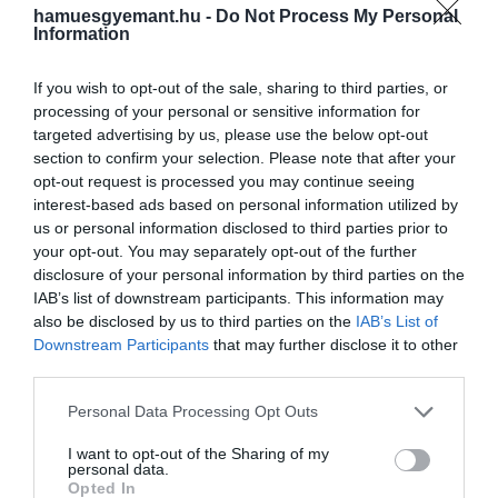
hamuesgyemant.hu -
Do Not Process My Personal
Information
Bálint hozott egy rövid, trükkö
motívumot, ez az egész dal
If you wish to opt-out of the sale, sharing to third parties, or
motorja. Nagyon tetszett, és
processing of your personal or sensitive information for
javasoltam, hogy más
targeted advertising by us, please use the below opt-out
section to confirm your selection. Please note that after your
hangokról is indítsa el ugyana
opt-out request is processed you may continue seeing
a motívumot, így alakult ki a
interest-based ads based on personal information utilized by
us or personal information disclosed to third parties prior to
teljes groove, aztán írtam rá
your opt-out. You may separately opt-out of the further
dallamot és szöveget. A dal
disclosure of your personal information by third parties on the
IAB’s list of downstream participants. This information may
páratlan lüktetésű, ezért olyan
also be disclosed by us to third parties on the
IAB’s List of
billegő az érzete. Számomra ez
Downstream Participants
that may further disclose it to other
passzol a tartalomhoz, nem
third parties.
dőlhetünk hátra, nem vagyun
Please note that this website/app uses one or more Google
Personal Data Processing Opt Outs
services and may gather and store information including but
egyensúlyi pontban, lépnünk
not limited to your visit or usage behaviour. You may click to
I want to opt-out of the Sharing of my
kell
personal data.
grant or deny consent to Google and its third-party tags to
Opted In