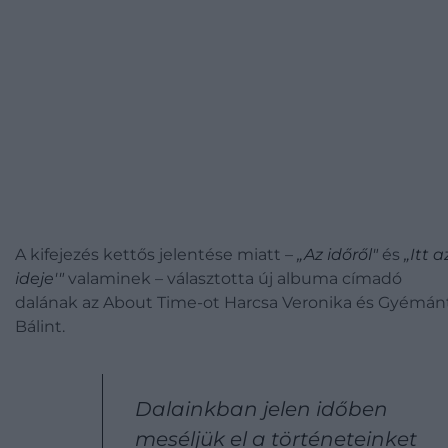
A kifejezés kettős jelentése miatt –
„Az időről"
és
„Itt a
ideje'"
valaminek – választotta új albuma címadó
dalának az About Time-ot Harcsa Veronika és Gyémán
Bálint.
Dalainkban jelen időben
meséljük el a történeteinket