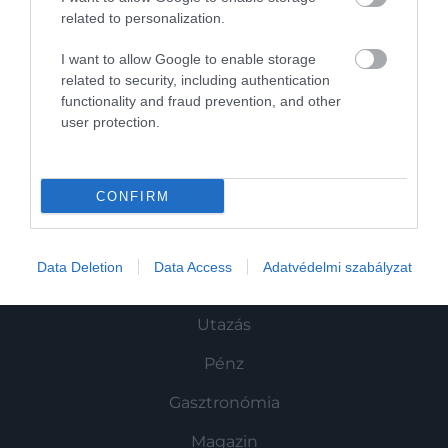
related to personalization.
I want to allow Google to enable storage
Művelődj, szórakozz, kíváncsiskodj, kóstolgass
related to security, including authentication
és ismerd meg a Hamu és Gyémánt világát!
functionality and fraud prevention, and other
user protection.
CONFIRM
ROVATOK
Kultúra
Data Deletion
Data Access
Adatvédelmi szabályzat
Tudomány
Utazás
Pénz
Gasztronómia
Magazin