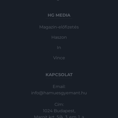
HG MEDIA
Magazin-előfizetés
Haszon
In
Vince
KAPCSOLAT
Email:
info@hamuesgyemant.hu
Cím:
1024 Budapest,
Margit krt. 5/A, 3. em. 1. a