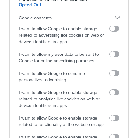
pedig életműdíjjal értékelte Pacheco munkásságát.
Opted Out
(Forrás:
MúltKor
)
Google consents
Nyitókép: Bronx Native/Instagram
I want to allow Google to enable storage
related to advertising like cookies on web or
device identifiers in apps.
ZENE
SALSA
JOHNNY PACHECO
I want to allow my user data to be sent to
DOMINIKAI KÖZTÁRSASÁG
LATIN ZENE
Google for online advertising purposes.
HETVENES ÉVEK
NEW YORK
I want to allow Google to send me
2026. JÚLIUS 14. ● KULTÚRA
personalized advertising.
Tetoválások és levágott kisujjak: így
bizonyították…
2026. AUGUSZTUS 3. ● KULTÚRA
I want to allow Google to enable storage
Ártatlan úrinőnek tűnt, miközben
related to analytics like cookies on web or
rabszolgákat kínzott a…
device identifiers in apps.
I want to allow Google to enable storage
related to functionality of the website or app.
I want to allow Google to enable storage