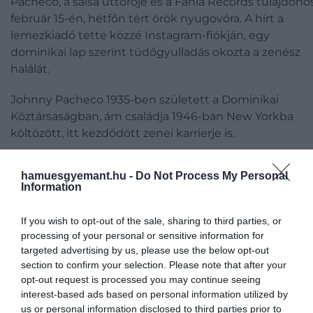
Pacheco, a salsa úttörője és a Fania Records tulajdono
február 15-én, hétfőn tért örök nyugovóra. A hírt a
lemezkiadó tette közzé Instagram-fiókján, egy
dominikai lap szerint tüdőgyulladás okozta a zenész
halálát.
Johnny Pacheco 1935-ben született a Dominikai
Köztársaságban, ám családja 1946-ban New Yorkba
költözött, itt kezdődött zenei karrierje is.
Pacheco nem csak zenész volt, hanem zenekarvezető
hamuesgyemant.hu -
Do Not Process My Personal
producer is, emellett úttörő szerepe volt a salsa
Information
műfajának meghonosításában. A lemezkiadót 1964-b
alapította meg Jerry Masuccival. A kiadóban olyan
If you wish to opt-out of the sale, sharing to third parties, or
zenészek fordultak meg, mint Celia Cruz, Larry Harlow,
processing of your personal or sensitive information for
Ray Barretto és Bobby Valentin. A hetvenes években
targeted advertising by us, please use the below opt-out
Pacheconak továbbá nagy szerepe volt a latin zene
section to confirm your selection. Please note that after your
opt-out request is processed you may continue seeing
népszerűsítésében.
interest-based ads based on personal information utilized by
us or personal information disclosed to third parties prior to