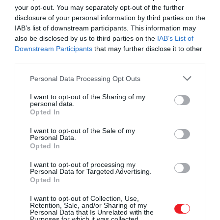
your opt-out. You may separately opt-out of the further
disclosure of your personal information by third parties on the
IAB’s list of downstream participants. This information may
also be disclosed by us to third parties on the
IAB’s List of
Downstream Participants
that may further disclose it to other
third parties.
Please note that this website/app uses one or more Google
Personal Data Processing Opt Outs
services and may gather and store information including but
not limited to your visit or usage behaviour. You may click to
I want to opt-out of the Sharing of my
personal data.
grant or deny consent to Google and its third-party tags to
Opted In
use your data for below specified purposes in below Google
consent section.
I want to opt-out of the Sale of my
Personal Data.
Opted In
Leghíresebb dalai közé tartoznak a
Quimbara
,
Toro
I want to opt-out of processing my
Personal Data for Targeted Advertising.
Mata
és a
Mi Gente
. Kilenc alkalommal jelölték
Opted In
Grammy-díjra különböző kategóriákban. 1996-ban
továbbá állami kitüntetést kapott Joaquin Balauger
I want to opt-out of Collection, Use,
Retention, Sale, and/or Sharing of my
dominikai államfőtől. 2005-ben a latin lemezakadémia
Personal Data that Is Unrelated with the
Purposes for which it was collected.