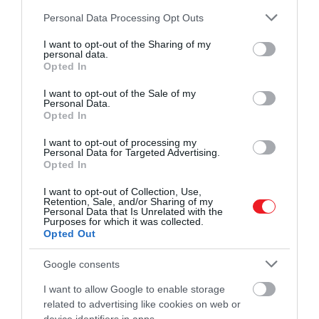
időjóslásokat vagy a következő évre vonatkozó
Please note that this website/app uses one or more Google
Personal Data Processing Opt Outs
rituális cselekvéseket. A karácsony előtti utolsó hét
services and may gather and store information including but
általában a közösségi és családi előkészületek
not limited to your visit or usage behaviour. You may click to
I want to opt-out of the Sharing of my
időszaka volt, ekkor készültek a díszek, és ekkor
personal data.
grant or deny consent to Google and its third-party tags to
Opted In
kezdték el sütni a kalácsok, sütemények egy részét.
use your data for below specified purposes in below Google
consent section.
I want to opt-out of the Sale of my
Új év a templomban: miért ekkor
Personal Data.
Opted In
kezdődik az egyházi év?
I want to opt-out of processing my
Personal Data for Targeted Advertising.
Opted In
I want to opt-out of Collection, Use,
Retention, Sale, and/or Sharing of my
Personal Data that Is Unrelated with the
Purposes for which it was collected.
Opted Out
Google consents
I want to allow Google to enable storage
related to advertising like cookies on web or