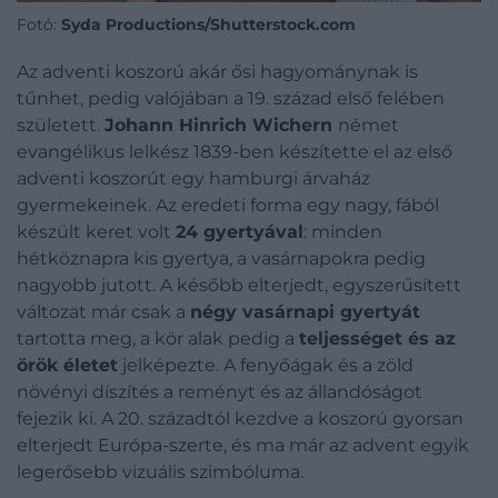
Fotó:
Syda Productions/Shutterstock.com
Az adventi koszorú akár ősi hagyománynak is
tűnhet, pedig valójában a 19. század első felében
született.
Johann Hinrich Wichern
német
evangélikus lelkész 1839-ben készítette el az első
adventi koszorút egy hamburgi árvaház
gyermekeinek. Az eredeti forma egy nagy, fából
készült keret volt
24 gyertyával
: minden
hétköznapra kis gyertya, a vasárnapokra pedig
nagyobb jutott. A később elterjedt, egyszerűsített
változat már csak a
négy vasárnapi gyertyát
tartotta meg, a kör alak pedig a
teljességet és az
örök életet
jelképezte. A fenyőágak és a zöld
növényi díszítés a reményt és az állandóságot
fejezik ki. A 20. századtól kezdve a koszorú gyorsan
elterjedt Európa-szerte, és ma már az advent egyik
legerősebb vizuális szimbóluma.