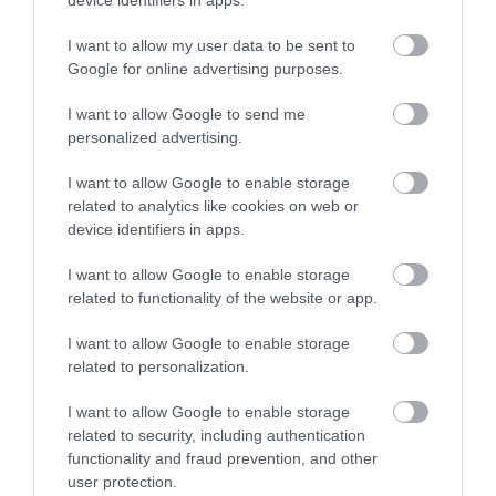
device identifiers in apps.
I want to allow my user data to be sent to
Google for online advertising purposes.
Fotó:
Frank Hammerschmidt/picture alliance via Getty
Images
I want to allow Google to send me
personalized advertising.
Az egyházi év saját időszámítás szerint működik, és
nem január elsején
, hanem advent első
I want to allow Google to enable storage
vasárnapján indul a legtöbb történelmi keresztény
related to analytics like cookies on web or
device identifiers in apps.
hagyományban. Ennek oka, hogy a liturgikus
gondolkodás középpontjában Krisztus születése áll:
I want to allow Google to enable storage
az advent a
„kezdet kezdete”
, a megváltástörténet
related to functionality of the website or app.
első állomása. A korai keresztény hagyomány az
ünnepek ciklikus rendjében látta az év valódi ívét,
I want to allow Google to enable storage
így természetes volt, hogy a karácsonyra való
related to personalization.
felkészülés jelentette az év kezdetét.
I want to allow Google to enable storage
related to security, including authentication
Ezt is olvasd el!
functionality and fraud prevention, and other
Ünnepeld stílusosan az év végét! Íme a
user protection.