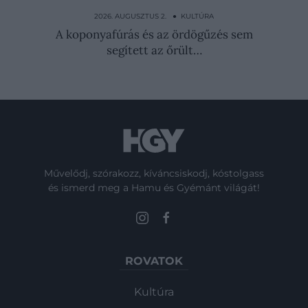
A lázadó örökösnő, aki rózsaszínre festette
a haját és…
2026. AUGUSZTUS 2. ● KULTÚRA
A koponyafúrás és az ördögűzés sem
segített az őrült…
Művelődj, szórakozz, kíváncsiskodj, kóstolgass
és ismerd meg a Hamu és Gyémánt világát!
ROVATOK
Kultúra