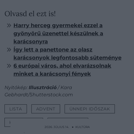
Olvasd el ezt is!
Harry herceg gyermekei ezzel a
gyönyörű üzenettel készülnek a
karácsonyra
Így lett a panettone az olasz
karácsonyok legfontosabb süteménye
6 európai város, ahol elvarázsolnak
minket a karácsonyi fények
Nyitókép:
Illusztráció
/ Kara
Gebhardt/Shutterstock.com
LISTA
ADVENT
ÜNNEPI IDŐSZAK
KARÁCSONY
ÉRDEKESSÉG
2026. JÚLIUS 14. ● KULTÚRA