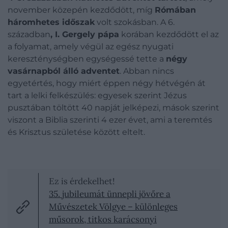
november közepén kezdődött, míg
Rómában
háromhetes időszak
volt szokásban. A 6.
században
, I. Gergely pápa
korában kezdődött el az
a folyamat, amely végül az egész nyugati
kereszténységben egységessé tette a
négy
vasárnapból álló adventet
. Abban nincs
egyetértés, hogy miért éppen négy hétvégén át
tart a lelki felkészülés: egyesek szerint Jézus
pusztában töltött 40 napját jelképezi, mások szerint
viszont a Biblia szerinti 4 ezer évet, ami a teremtés
és Krisztus születése között eltelt.
Ez is érdekelhet!
35. jubileumát ünnepli jövőre a
Művészetek Völgye – különleges
műsorok, titkos karácsonyi