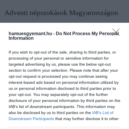
Adventi népszokások Magyarországon
A magyar népi kultúra az adventot egységes, több
héten át tartó felkészülési időszaknak tekintette,
hamuesgyemant.hu -
Do Not Process My Personal
Information
amelyben
tisztaság-, rend- és otthonteremtő
szokások
játszottak szerepet. Sok helyen ilyenkor
If you wish to opt-out of the sale, sharing to third parties, or
kezdték el kitakarítani és előkészíteni a házat az
processing of your personal or sensitive information for
ünnepre, elkészíteni bizonyos tartós ételeket vagy
targeted advertising by us, please use the below opt-out
előre megtervezni a családi együttlétet. Az
section to confirm your selection. Please note that after your
adakozás és a rászorulók támogatása szintén az
opt-out request is processed you may continue seeing
adventi időszakhoz kapcsolódó hagyomány volt:
interest-based ads based on personal information utilized by
egyes vidékeken
élelmet vagy kisebb
us or personal information disclosed to third parties prior to
your opt-out. You may separately opt-out of the further
ajándékokat
vittek az időseknek, özvegyeknek,
disclosure of your personal information by third parties on the
egyedül élőknek.
A néphit szerint az advent
IAB’s list of downstream participants. This information may
heteiben különösen
erős volt a jóslások és
also be disclosed by us to third parties on the
IAB’s List of
hiedelmek szerepe
, főként a fiatal lányok körében:
Downstream Participants
that may further disclose it to other
ilyenkor végeztek párválasztó praktikákat,
third parties.