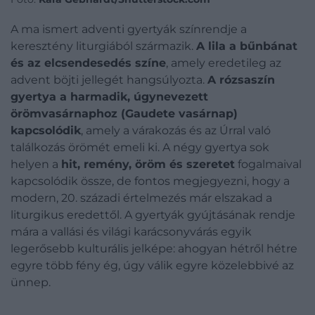
A ma ismert adventi gyertyák színrendje a
keresztény liturgiából származik.
A lila a bűnbánat
és az elcsendesedés színe
, amely eredetileg az
advent böjti jellegét hangsúlyozta.
A rózsaszín
gyertya a harmadik, úgynevezett
örömvasárnaphoz (Gaudete vasárnap)
kapcsolódik
, amely a várakozás és az Úrral való
találkozás örömét emeli ki. A négy gyertya sok
helyen a
hit, remény, öröm és szeretet
fogalmaival
kapcsolódik össze, de fontos megjegyezni, hogy a
modern, 20. századi értelmezés már elszakad a
liturgikus eredettől. A gyertyák gyújtásának rendje
mára a vallási és világi karácsonyvárás egyik
legerősebb kulturális jelképe: ahogyan hétről hétre
egyre több fény ég, úgy válik egyre közelebbivé az
ünnep.