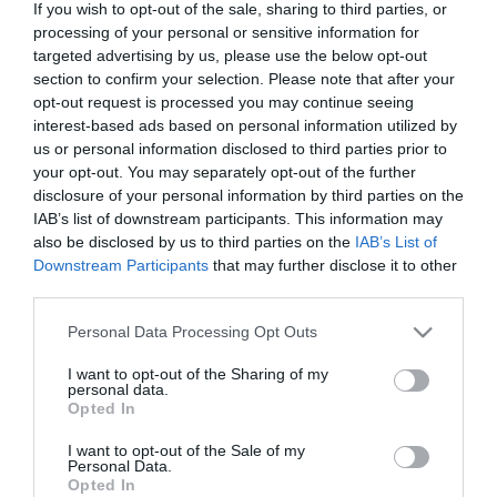
If you wish to opt-out of the sale, sharing to third parties, or
A csapatnak enyhén szólva sincs könnyű versenye,
processing of your personal or sensitive information for
ugyanis már túl vannak egy vitorlaszakadáson, a
targeted advertising by us, please use the below opt-out
problémás alkatrészt azonban 6-8 perc alatt ki is
section to confirm your selection. Please note that after your
opt-out request is processed you may continue seeing
cserélték.
interest-based ads based on personal information utilized by
us or personal information disclosed to third parties prior to
Az interjú pillanatában Siófok fele haladtak 5 csomós
your opt-out. You may separately opt-out of the further
sebességgel. A legénység becslése szerint
disclosure of your personal information by third parties on the
körülbelül harmadikak lehetnek a kategóriájukban.
IAB’s list of downstream participants. This information may
also be disclosed by us to third parties on the
IAB’s List of
Fekete megjegyezte, hogy a vitorla-incidens nem
Downstream Participants
that may further disclose it to other
szegte a kedvüket, remek a hangulat a fedélzeten.
third parties.
Kiemelte, hogy a hajón jelenleg csak
Please note that this website/app uses one or more Google
Personal Data Processing Opt Outs
péksüteményeket fogyasztanak, mivel elmondása
services and may gather and store information including but
alapján ez egy igencsak „melós futam”. Terveik
not limited to your visit or usage behaviour. You may click to
I want to opt-out of the Sharing of my
szerint este egy kiadós marhapörköltet fognak
personal data.
grant or deny consent to Google and its third-party tags to
Opted In
elfogyasztani vacsorára.
use your data for below specified purposes in below Google
consent section.
I want to opt-out of the Sale of my
Nyitókép: HG Media
Personal Data.
Opted In