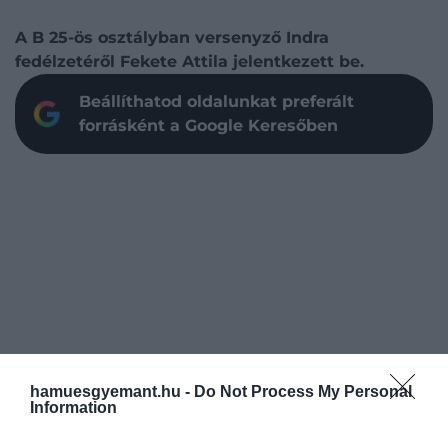
A B 25-ös osztályban versenyző Indra
fedélzetéről Fekete Attila jelentkezett be.
Beállíthatod oldalunkat preferált
forrásként a Google Keresőben
hamuesgyemant.hu -
Do Not Process My Personal
Information