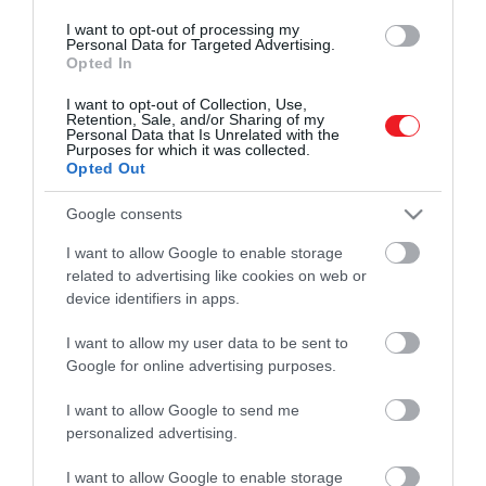
KÉKSZALAG
KÉKSZALAG 2022
I want to opt-out of processing my
Personal Data for Targeted Advertising.
Opted In
KÉKSZALAG KÖZVETÍTÉS
VITORLÁS
I want to opt-out of Collection, Use,
INDRA
INTERJÚ
Retention, Sale, and/or Sharing of my
Personal Data that Is Unrelated with the
Purposes for which it was collected.
Opted Out
Google consents
I want to allow Google to enable storage
related to advertising like cookies on web or
device identifiers in apps.
I want to allow my user data to be sent to
Művelődj, szórakozz, kíváncsiskodj, kóstolgass
Google for online advertising purposes.
és ismerd meg a Hamu és Gyémánt világát!
I want to allow Google to send me
personalized advertising.
I want to allow Google to enable storage
ROVATOK