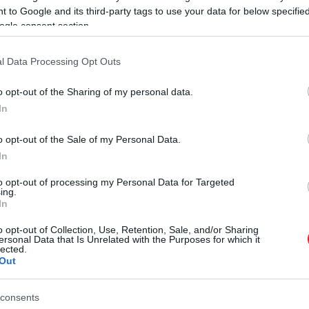
 to Google and its third-party tags to use your data for below specifi
2024. JÚNIUS 12. ● HAMU ÉS GYÉMÁNT
ogle consent section.
Ha ezt a hangot hallgatjuk
Az alvás közben lejátszott hangok
l Data Processing Opt Outs
alvás közben, fejlődhet a…
javíthatják a memóriát, és még az
alvásra is jótékony hatással lehetnek,
o opt-out of the Sharing of my personal data.
HAMU ÉS GYÉMÁNT
feltéve, ha hangok szinkronban
In
vannak az agy természetes
rezgéseivel.
o opt-out of the Sale of my Personal Data.
In
to opt-out of processing my Personal Data for Targeted
ing.
In
o opt-out of Collection, Use, Retention, Sale, and/or Sharing
ersonal Data that Is Unrelated with the Purposes for which it
lected.
Out
consents