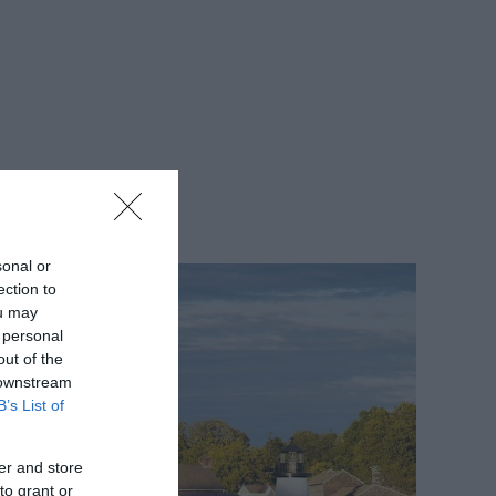
sonal or
ection to
ou may
 personal
out of the
 downstream
B’s List of
er and store
to grant or