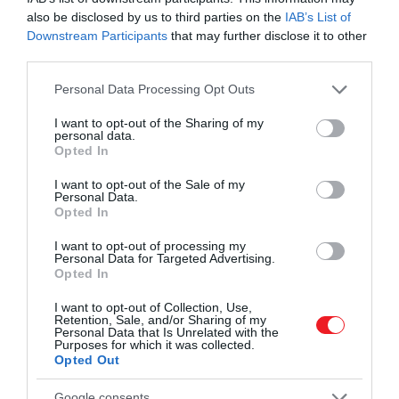
also be disclosed by us to third parties on the
IAB’s List of
Downstream Participants
that may further disclose it to other
third parties.
Please note that this website/app uses one or more Google
Personal Data Processing Opt Outs
services and may gather and store information including but
not limited to your visit or usage behaviour. You may click to
I want to opt-out of the Sharing of my
personal data.
grant or deny consent to Google and its third-party tags to
Opted In
use your data for below specified purposes in below Google
2024. MÁJUS 30. ● HAMU ÉS GYÉMÁNT
consent section.
I want to opt-out of the Sale of my
Két kínai asztronauta rekordot
Personal Data.
Ye Guangfu és Li Guangsu, a kínai
Opted In
döntött űrsétájával – videó
Shenzhou 18 küldetés két tagja május 28-
I want to opt-out of processing my
án mintegy 8,5 órát dolgozott a Tiangong
Personal Data for Targeted Advertising.
HAMU ÉS GYÉMÁNT
Opted In
űrállomáson kívül. Ez hosszabb idő, mint
bármely korábbi kínai űrséta, vagy más
I want to opt-out of Collection, Use,
néven extravehicular activity (EVA).
Retention, Sale, and/or Sharing of my
Personal Data that Is Unrelated with the
Purposes for which it was collected.
Opted Out
Google consents