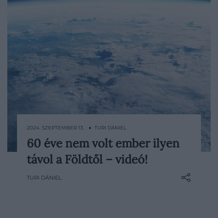
2024. SZEPTEMBER 13. ● TURI DÁNIEL
60 éve nem volt ember ilyen
Közel 1400 kilométerre vannak jelenleg a
távol a Földtől – videó!
SpaceX magánűrhajó legénységének
tagjai. Ez azt jelenti, hogy a milliárdos és
TURI DÁNIEL
magánűrhajós, Jared Isaacman és csapata
jelenleg háromszor messzebb vannak a
Földtől, mint a Nemzetközi Űrállomás.