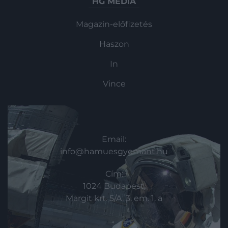
HG MEDIA
Magazin-előfizetés
Haszon
In
Vince
KAPCSOLAT
Email:
info@hamuesgyemant.hu
Cím:
1024 Budapest,
Margit krt. 5/A, 3. em. 1. a