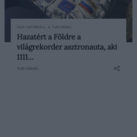
2024. OKTÓBER 4. ● TURI DÁNIEL
Hazatért a Földre a
Soha senki nem töltött még annyi időt az
világrekorder asztronauta, aki
űrben, mint a 60 éves orosz asztronauta,
aki a napokban épségben visszatért a
1111…
Földre.
TURI DÁNIEL