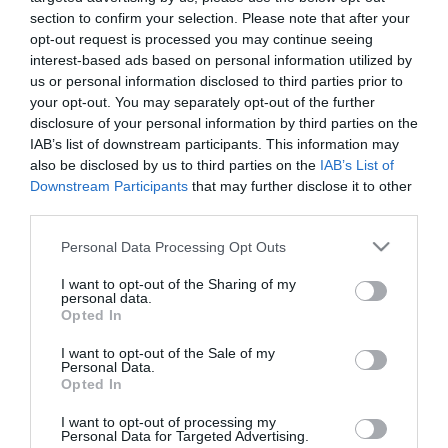
section to confirm your selection. Please note that after your
opt-out request is processed you may continue seeing
2023. OKTÓBER 1. ● HAMU ÉS GYÉMÁNT
interest-based ads based on personal information utilized by
Temzétől a Dunáig – Európa 6
us or personal information disclosed to third parties prior to
Az European Waterways nevű hajós
your opt-out. You may separately opt-out of the further
legfotózottabb folyója
utazásokkal foglalkozó cég összegyűjtötte
disclosure of your personal information by third parties on the
IAB’s list of downstream participants. This information may
kontinensünk legtöbbször fotózott folyóit.
HAMU ÉS GYÉMÁNT
also be disclosed by us to third parties on the
IAB’s List of
Az ötvenes listát az Instagramon használt
Downstream Participants
that may further disclose it to other
hashtagek mennyisége alapján
third parties.
rangsorolta az oldal. Nézzük is, mely vizek
Please note that this website/app uses one or more Google
mentén kattannak legtöbbször a
Personal Data Processing Opt Outs
services and may gather and store information including but
fényképezők!
not limited to your visit or usage behaviour. You may click to
I want to opt-out of the Sharing of my
personal data.
grant or deny consent to Google and its third-party tags to
Opted In
use your data for below specified purposes in below Google
consent section.
I want to opt-out of the Sale of my
Personal Data.
Opted In
I want to opt-out of processing my
Personal Data for Targeted Advertising.