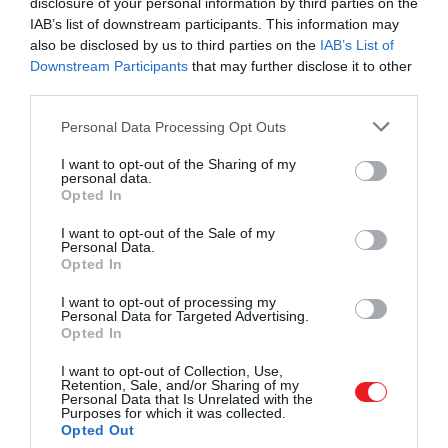
disclosure of your personal information by third parties on the
IAB’s list of downstream participants. This information may
also be disclosed by us to third parties on the
IAB’s List of
Downstream Participants
that may further disclose it to other
third parties.
Please note that this website/app uses one or more Google
Personal Data Processing Opt Outs
services and may gather and store information including but
not limited to your visit or usage behaviour. You may click to
I want to opt-out of the Sharing of my
personal data.
grant or deny consent to Google and its third-party tags to
Opted In
use your data for below specified purposes in below Google
consent section.
I want to opt-out of the Sale of my
Personal Data.
Opted In
2023. JANUÁR 8. ● HAMU ÉS GYÉMÁNT
Carrie Bradshaw adósságban:
I want to opt-out of processing my
Ha van olyan tévés karakter, akinek az
Personal Data for Targeted Advertising.
mennyit költött a Szex és
Opted In
egész életstílusa nők millióira volt
hatással, az Carrie Bradshaw. A Szex és
New…
I want to opt-out of Collection, Use,
Retention, Sale, and/or Sharing of my
New York főszereplője egy gyönyörű
Personal Data that Is Unrelated with the
HAMU ÉS GYÉMÁNT
Upper East Side-i lakásban él, Manolo
Purposes for which it was collected.
Opted Out
Blahnik cipőkollekciója van, igazi