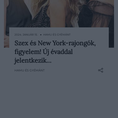
2024. JANUÁR 15. ● HAMU ÉS GYÉMÁNT
Szex és New York-rajongók,
A sokak által kedvelt sorozat újabb
figyelem! Új évaddal
évaddal jelentkezik.
jelentkezik…
HAMU ÉS GYÉMÁNT