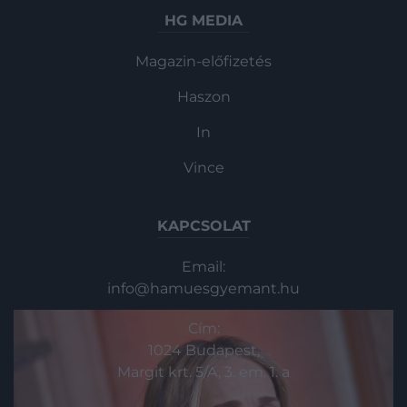
HG MEDIA
Magazin-előfizetés
Haszon
In
Vince
KAPCSOLAT
Email:
info@hamuesgyemant.hu
Cím:
1024 Budapest,
Margit krt. 5/A, 3. em. 1. a