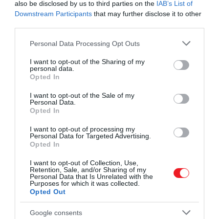
ingerek sokaságában letérünk a járt útról.
also be disclosed by us to third parties on the
IAB’s List of
Pontosan ezért nem árt…
Downstream Participants
that may further disclose it to other
third parties.
Please note that this website/app uses one or more Google
Personal Data Processing Opt Outs
services and may gather and store information including but
not limited to your visit or usage behaviour. You may click to
I want to opt-out of the Sharing of my
personal data.
grant or deny consent to Google and its third-party tags to
Opted In
use your data for below specified purposes in below Google
consent section.
I want to opt-out of the Sale of my
Personal Data.
Opted In
I want to opt-out of processing my
Personal Data for Targeted Advertising.
Opted In
I want to opt-out of Collection, Use,
Retention, Sale, and/or Sharing of my
Personal Data that Is Unrelated with the
Purposes for which it was collected.
Opted Out
Google consents