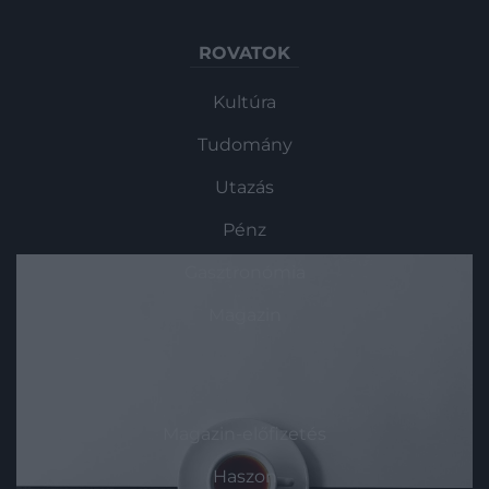
ROVATOK
Kultúra
Tudomány
Utazás
Pénz
Gasztronómia
Magazin
HG MEDIA
Magazin-előfizetés
Haszon