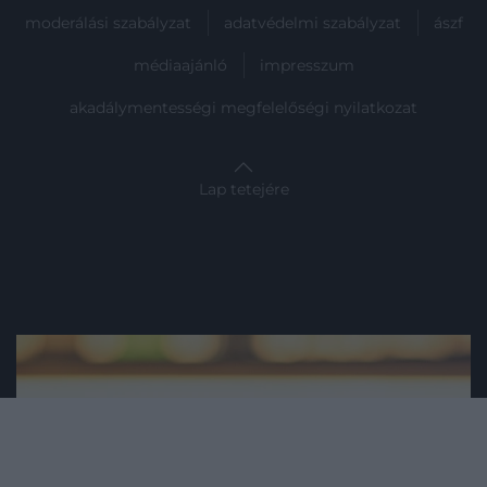
moderálási szabályzat
adatvédelmi szabályzat
ászf
médiaajánló
impresszum
akadálymentességi megfelelőségi nyilatkozat
Lap tetejére