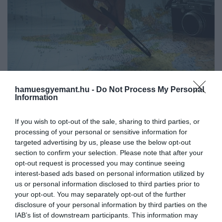
hamuesgyemant.hu -
Do Not Process My Personal
Information
If you wish to opt-out of the sale, sharing to third parties, or
2024. JÚLIUS 25. ● HAMU ÉS GYÉMÁNT
processing of your personal or sensitive information for
5 stílusos kiegészítő az utazás
targeted advertising by us, please use the below opt-out
Richard Osman brit író szerint, ha az
section to confirm your selection. Please note that after your
szerelmeseinek
ember soha nem téved el az életben, az
opt-out request is processed you may continue seeing
interest-based ads based on personal information utilized by
azt jelenti, hogy soha nem utazott el
HAMU ÉS GYÉMÁNT
us or personal information disclosed to third parties prior to
egyetlen érdekes helyre sem. És valóban:
your opt-out. You may separately opt-out of the further
egy-egy utazás során szinte újjászületünk,
disclosure of your personal information by third parties on the
így egyáltalán nem meglepő, ha az
IAB’s list of downstream participants. This information may