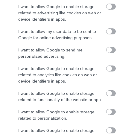
I want to allow Google to enable storage
related to advertising like cookies on web or
device identifiers in apps.
I want to allow my user data to be sent to
Google for online advertising purposes.
I want to allow Google to send me
personalized advertising.
I want to allow Google to enable storage
related to analytics like cookies on web or
device identifiers in apps.
I want to allow Google to enable storage
related to functionality of the website or app.
2024. MÁJUS 23. ● HAMU ÉS GYÉMÁNT
I want to allow Google to enable storage
Milánói hangulat – 5 + 1
related to personalization.
Vannak helyek, amelyekbe első látásra
stílusos tárgy a stílusos
I want to allow Google to enable storage
beleszeretünk. Milánó nem ezek közé