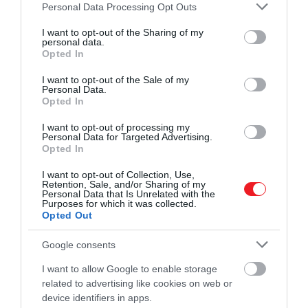
Please note that this website/app uses one or more Google
Personal Data Processing Opt Outs
services and may gather and store information including but
not limited to your visit or usage behaviour. You may click to
I want to opt-out of the Sharing of my
personal data.
grant or deny consent to Google and its third-party tags to
Opted In
use your data for below specified purposes in below Google
consent section.
I want to opt-out of the Sale of my
Personal Data.
Opted In
I want to opt-out of processing my
Personal Data for Targeted Advertising.
Opted In
I want to opt-out of Collection, Use,
Retention, Sale, and/or Sharing of my
Personal Data that Is Unrelated with the
Purposes for which it was collected.
Opted Out
Google consents
I want to allow Google to enable storage
related to advertising like cookies on web or
device identifiers in apps.