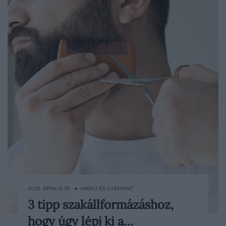
2025. ÁPRILIS 19. ● HAMU ÉS GYÉMÁNT
3 tipp szakállformázáshoz,
Manapság ismét egyre divatosabb a
hogy úgy lépj ki a…
szakállviselés, az azonban tévhit, hogy a