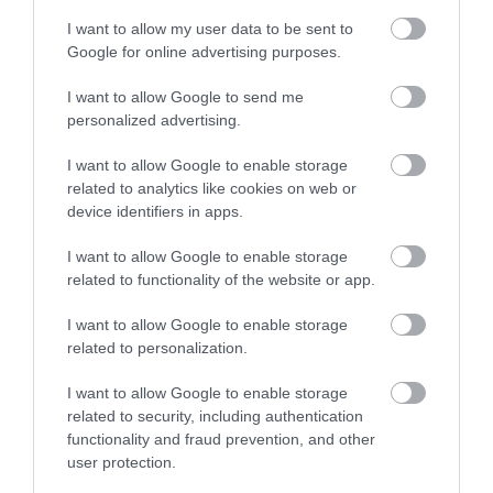
2024. NOVEMBER 10. ● TURI DÁNIEL
Sírásban tört ki Sarolta
I want to allow my user data to be sent to
Ahogy arról mi is beszámoltunk, Vilmos
Google for online advertising purposes.
hercegnő … miután meglátta
herceg az utóbbi időben – tőle szokatlan
I want to allow Google to send me
módon – rendszeresen szakállal jelenik
Vilmost…
personalized advertising.
meg a nagyközönség előtt. Sokak szerint
TURI DÁNIEL
a walesi herceg azért növesztette meg az
I want to allow Google to enable storage
arcszőrzetét, hogy egy határozottabb,
related to analytics like cookies on web or
bölcsebb uralkodó képét alakítsa ki
device identifiers in apps.
magáról a brit lakosság…
Művelődj, szórakozz, kíváncsiskodj, kóstolgass
I want to allow Google to enable storage
és ismerd meg a Hamu és Gyémánt világát!
related to functionality of the website or app.
I want to allow Google to enable storage
related to personalization.
ROVATOK
I want to allow Google to enable storage
related to security, including authentication
Kultúra
functionality and fraud prevention, and other
user protection.
Tudomány