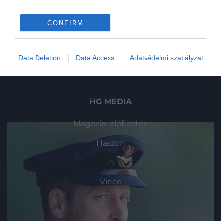
Utazás
CONFIRM
Pénz
Gasztronómia
Data Deletion
Data Access
Adatvédelmi szabályzat
Magazin
HG MEDIA
Magazin-előfizetés
Haszon
In
Vince
KAPCSOLAT