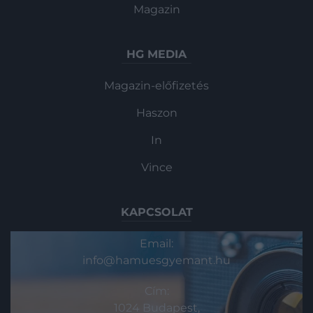
Magazin
HG MEDIA
Magazin-előfizetés
Haszon
In
Vince
KAPCSOLAT
Email:
info@hamuesgyemant.hu
Cím:
1024 Budapest,