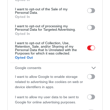
use your data for below specified purposes in below Google
consent section.
I want to opt-out of the Sale of my
Personal Data.
Opted In
I want to opt-out of processing my
Personal Data for Targeted Advertising.
Opted In
I want to opt-out of Collection, Use,
Retention, Sale, and/or Sharing of my
Personal Data that Is Unrelated with the
2025. NOVEMBER 13. ● HAMU ÉS GYÉMÁNT
Purposes for which it was collected.
5 stílusos tárgy a konyhába
Opted Out
A konyha sokak számára nemcsak
funkcionális tér, hanem a mindennapok
Google consents
HAMU ÉS GYÉMÁNT
szíve-lelke, és ezt a tárgyaink is
I want to allow Google to enable storage
tükrözhetik. Hírlevelünk e heti
related to advertising like cookies on web or
válogatásában a játékos formák, az
device identifiers in apps.
időtálló anyagok, illetve a finom részletek
kerülnek…
I want to allow my user data to be sent to
Google for online advertising purposes.