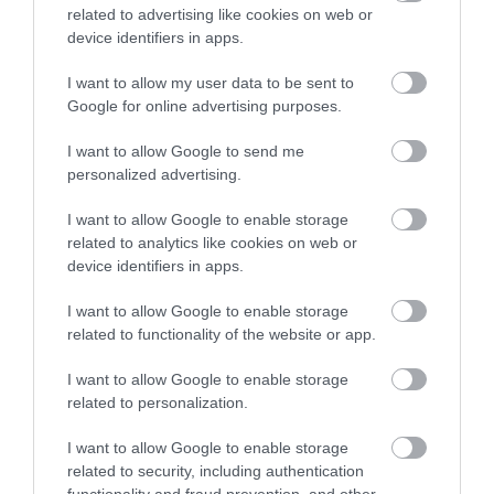
related to advertising like cookies on web or
device identifiers in apps.
I want to allow my user data to be sent to
Google for online advertising purposes.
I want to allow Google to send me
personalized advertising.
I want to allow Google to enable storage
related to analytics like cookies on web or
device identifiers in apps.
2024. MÁJUS 2. ● HAMU ÉS GYÉMÁNT
I want to allow Google to enable storage
A 3+1 legizgalmasabb előadó,
related to functionality of the website or app.
A 2024-es Sziget Fesztivált augusztus 7. és
Művelődj, szórakozz, kíváncsiskodj, kóstolgass
akit nem érdemes kihagyni
12. között rendezik meg az Óbudai-
és ismerd meg a Hamu és Gyémánt világát!
I want to allow Google to enable storage
szigeten. Ha úgy érzed, még nem tudsz
az…
related to personalization.
eleget a fellépőkről, ne aggódj: ebben az
HAMU ÉS GYÉMÁNT
összeállításban bemutatjuk azt a 4
I want to allow Google to enable storage
előadót, akinek a koncertjéről szerintünk
related to security, including authentication
ROVATOK