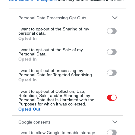
third parties.
Please note that this website/app uses one or more Google
Personal Data Processing Opt Outs
services and may gather and store information including but
not limited to your visit or usage behaviour. You may click to
I want to opt-out of the Sharing of my
personal data.
grant or deny consent to Google and its third-party tags to
Opted In
use your data for below specified purposes in below Google
consent section.
I want to opt-out of the Sale of my
Personal Data.
Opted In
I want to opt-out of processing my
Personal Data for Targeted Advertising.
Opted In
I want to opt-out of Collection, Use,
Retention, Sale, and/or Sharing of my
Personal Data that Is Unrelated with the
Purposes for which it was collected.
Opted Out
Google consents
I want to allow Google to enable storage