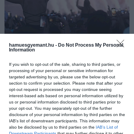
hamuesgyemant.hu -
Do Not Process My Personal
2024. AUGUSZTUS 14. ● GERLEI DÁVID
Information
Skrillex és Fred Again a
Végig ott voltunk az idei, 30. Sziget
Nagyszínpadon, avagy az…
If you wish to opt-out of the sale, sharing to third parties, or
Fesztiválon, ahol egyértelmű
processing of your personal or sensitive information for
tendenciaként szembesültünk azzal
targeted advertising by us, please use the below opt-out
GERLEI DÁVID
kapcsolatban, hogy a rockzenekarokon és
section to confirm your selection. Please note that after your
a popdívákon túl rengetegen voltak
opt-out request is processed you may continue seeing
kíváncsiak az elektronikus zenei
interest-based ads based on personal information utilized by
előadókra. Erre a lehető legjobb példa az
us or personal information disclosed to third parties prior to
your opt-out. You may separately opt-out of the further
utolsó, érzésre teltházas hétfői nap,
disclosure of your personal information by third parties on the
amikor…
IAB’s list of downstream participants. This information may
also be disclosed by us to third parties on the
IAB’s List of
Downstream Participants
that may further disclose it to other