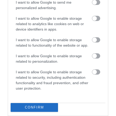
I want to allow Google to send me
zajlik: épp ezért figyelnek megrögzötten
TURI DÁNIEL
personalized advertising.
arra, hogy mindig a pompát, a
hagyományok tiszteletét és a stabilitást
I want to allow Google to enable storage
sugározzák magukról. A csillogó felszín
related to analytics like cookies on web or
alatt azonban rengeteg botrány húzódik
device identifiers in apps.
meg, a família története pedig egyet…
I want to allow Google to enable storage
related to functionality of the website or app.
I want to allow Google to enable storage
related to personalization.
I want to allow Google to enable storage
related to security, including authentication
functionality and fraud prevention, and other
user protection.
CONFIRM