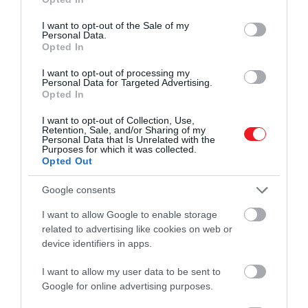
use your data for below specified purposes in below Google
consent section.
I want to opt-out of the Sale of my
Personal Data.
Opted In
I want to opt-out of processing my
Personal Data for Targeted Advertising.
Opted In
I want to opt-out of Collection, Use,
Retention, Sale, and/or Sharing of my
Personal Data that Is Unrelated with the
Purposes for which it was collected.
Opted Out
Google consents
I want to allow Google to enable storage
related to advertising like cookies on web or
device identifiers in apps.
2025. ÁPRILIS 6. ● TURI DÁNIEL
A királyi család fekete
I want to allow my user data to be sent to
A brit királyi család élete hosszú
Google for online advertising purposes.
bárányai: 6 családtag, akit…
évszázadok óta a nagyközönség előtt