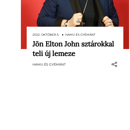
2022. OKTÓBER 5. ● HAMU ÉS GYÉMÁNT
Jön Elton John sztárokkal
Rajta lesz mindenki Nicki Minaj-tól
teli új lemeze
egészen Stevie Wonderig.
HAMU ÉS GYÉMÁNT