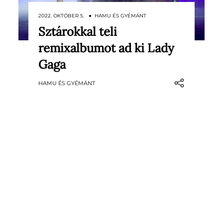
2022. OKTÓBER 5. ● HAMU ÉS GYÉMÁNT
Sztárokkal teli
A hyperpop krémje gondolta újra a
remixalbumot ad ki Lady
Chromatica dalait.
Gaga
HAMU ÉS GYÉMÁNT