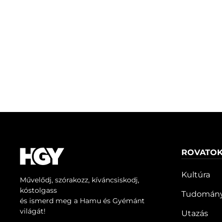
ROVATO
Kultúra
Művelődj, szórakozz, kíváncsiskodj,
kóstolgass
Tudomán
és ismerd meg a Hamu és Gyémánt
világát!
Utazás