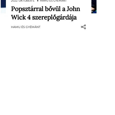
2022. OKTÓBER 5. ● HAMU ÉS GYÉMÁNT
Popsztárral bővül a John
Ez lesz Rina Sawayama legelső
Wick 4 szereplőgárdája
filmszerepe.
HAMU ÉS GYÉMÁNT