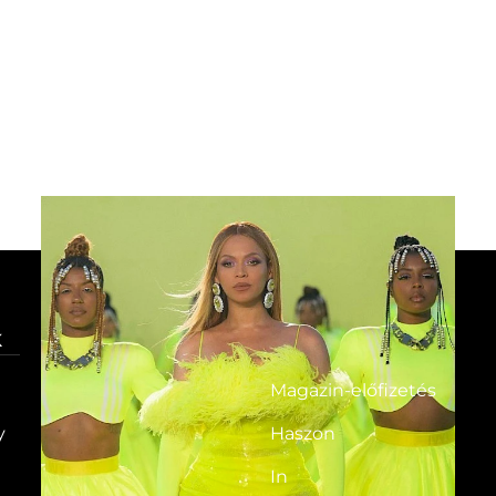
K
HG MEDIA
Magazin-előfizetés
y
Haszon
In