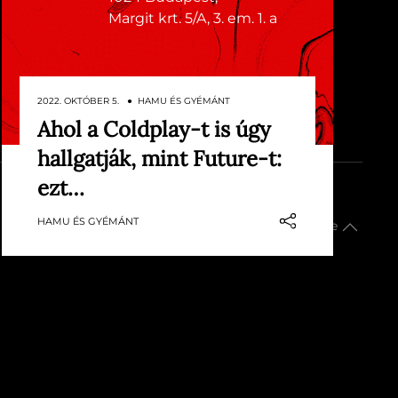
Margit krt. 5/A, 3. em. 1. a
2022. OKTÓBER 5. ● HAMU ÉS GYÉMÁNT
Ahol a Coldplay-t is úgy
Manapság minden egyes héten
hallgatják, mint Future-t:
követhetetlenül sok zene jelenik
meg világszerte. Éppen ezért
ezt…
próbálunk segíteni az
impresszum
HAMU ÉS GYÉMÁNT
eligazodásban: minden héten
Lap tetejére
összegyűjtjük az előző hét
legérdekesebb megjelenéseit, hogy
mindig képben lehess!