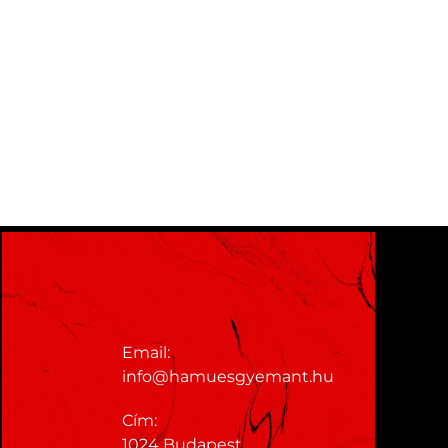
KAPCSOLAT
Email:
info@hamuesgyemant.hu
Cím:
1024 Budapest,