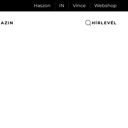
Haszon
IN
Vince
Webshop
AZIN
HÍRLEVÉL