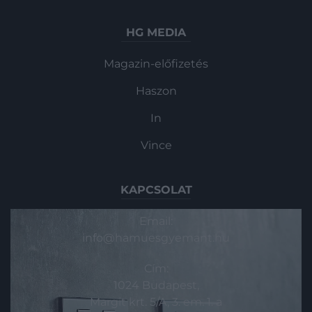
HG MEDIA
Magazin-előfizetés
Haszon
In
Vince
KAPCSOLAT
Email:
info@hamuesgyemant.hu
Cím:
1024 Budapest,
Margit krt. 5/A, 3. em. 1. a