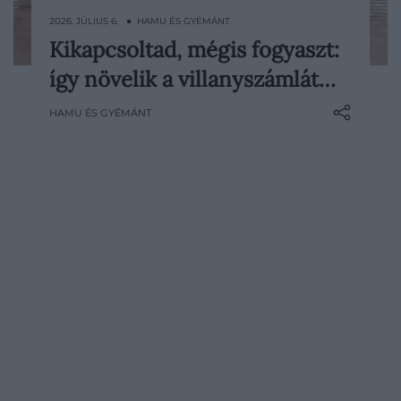
2026. JÚLIUS 6. ● HAMU ÉS GYÉMÁNT
Kikapcsoltad, mégis fogyaszt:
Este lekapcsoljuk a lámpát, elcsendesedik
így növelik a villanyszámlát…
a lakás, a tévé sem szól, mégis van valami,
ami tovább dolgozik a háttérben: az áram.
HAMU ÉS GYÉMÁNT
A konnektorban hagyott készülékek
ugyanis akkor is fogyaszthatnak energiát,
amikor éppen nem használjuk őket. Ezt
nevezik…