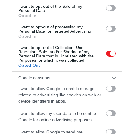
consent section.
I want to opt-out of the Sale of my
Personal Data.
Opted In
I want to opt-out of processing my
Personal Data for Targeted Advertising.
Opted In
2024. NOVEMBER 18. ● TURI DÁNIEL
I want to opt-out of Collection, Use,
5 egyszerű módszer, amivel
Retention, Sale, and/or Sharing of my
Az éjszakai mínuszok beköszöntével
Personal Data that Is Unrelated with the
fűtés nélkül is
Purposes for which it was collected.
egyre több helyen kapcsolják be a fűtést,
Opted Out
de az Express felmérése szerint sokan
felmelegítheted…
vannak, akik az energiaárak miatt idén
Google consents
TURI DÁNIEL
csak a legszükségesebb esetekben
I want to allow Google to enable storage
tekerik majd fel a fűtőtestek
related to advertising like cookies on web or
hőmérsékletét. Nekik nyújt segítséget a
device identifiers in apps.
portál több olyan trükkel, amivel
melegen…
I want to allow my user data to be sent to
Google for online advertising purposes.
I want to allow Google to send me