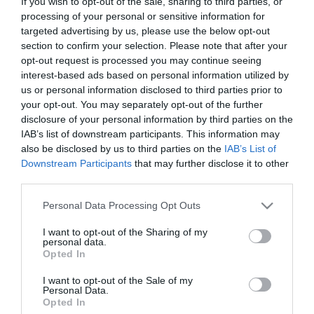
If you wish to opt-out of the sale, sharing to third parties, or
processing of your personal or sensitive information for
targeted advertising by us, please use the below opt-out
section to confirm your selection. Please note that after your
opt-out request is processed you may continue seeing
interest-based ads based on personal information utilized by
us or personal information disclosed to third parties prior to
your opt-out. You may separately opt-out of the further
2026. ÁPRILIS 11. ● TÓTH EMMA
disclosure of your personal information by third parties on the
Már az olasz nyaralást
IAB’s list of downstream participants. This information may
Olaszország városai a nyári időszakban
also be disclosed by us to third parties on the
IAB’s List of
tervezed? 5 kiváló úti cél,
igazán pezsgőek és élettel teliek, így a
Downstream Participants
that may further disclose it to other
legtöbb utazó ezekben a hónapokban
ahová 10…
third parties.
indul útnak a mediterrán ország felé. A
Please note that this website/app uses one or more Google
TÓTH EMMA
közel-keleti konfliktus következtében
Personal Data Processing Opt Outs
services and may gather and store information including but
növekvő üzemanyagárak megnehezítik a
not limited to your visit or usage behaviour. You may click to
I want to opt-out of the Sharing of my
kedvező repülőjegyárak…
personal data.
grant or deny consent to Google and its third-party tags to
Opted In
use your data for below specified purposes in below Google
consent section.
I want to opt-out of the Sale of my
Personal Data.
Opted In