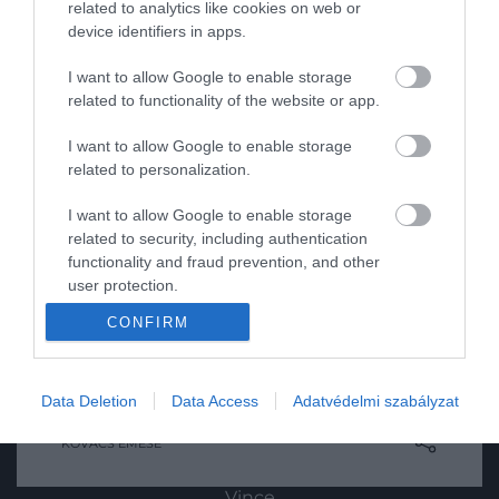
related to analytics like cookies on web or
Kultúra
device identifiers in apps.
Tudomány
I want to allow Google to enable storage
related to functionality of the website or app.
Utazás
I want to allow Google to enable storage
Pénz
related to personalization.
Gasztronómia
I want to allow Google to enable storage
related to security, including authentication
Magazin
functionality and fraud prevention, and other
user protection.
2022. SZEPTEMBER 17. ● KOVÁCS EMESE
HG MEDIA
Egyre könnyebb bejutni a
CONFIRM
Az Új-Zélandra érkező, onnan induló vagy
világ legszigorúbban
Magazin-előfizetés
az országon belüli járatokon már nem kell
arcmaszkot viselni, mivel az ország már
ellenőrzött…
Data Deletion
Data Access
Adatvédelmi szabályzat
Haszon
majdnem visszatért a járvány előtti
KOVÁCS EMESE
normális állapothoz.
In
Vince