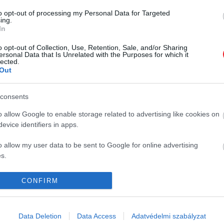
to opt-out of processing my Personal Data for Targeted
ing.
In
2024. ÁPRILIS 3. ● HAMU ÉS GYÉMÁNT
Így működnének a
o opt-out of Collection, Use, Retention, Sale, and/or Sharing
A 2023-as film – amelyért Emma
ersonal Data that Is Unrelated with the Purposes for which it
valóságban a Szegény
lected.
Stone-t a legjobb női főszereplőnek
Out
járó Oscarral díjazták – Bella
párákban bemutatott…
Baxterről szól, aki egy halott nő
consents
HAMU ÉS GYÉMÁNT
testébe ültetett gyermeki aggyal
kezd új életet. De vajon mennyi
K
HG MEDIA
o allow Google to enable storage related to advertising like cookies on
mindennek a valóságalapja?
evice identifiers in apps.
Magazin-előfizetés
o allow my user data to be sent to Google for online advertising
y
Haszon
s.
In
to allow Google to send me personalized advertising.
CONFIRM
Vince
o allow Google to enable storage related to analytics like cookies on
evice identifiers in apps.
ómia
Data Deletion
Data Access
Adatvédelmi szabályzat