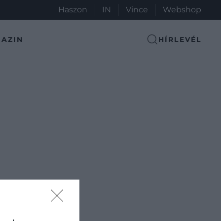
Haszon
IN
Vince
Webshop
AZIN
HÍRLEVÉL