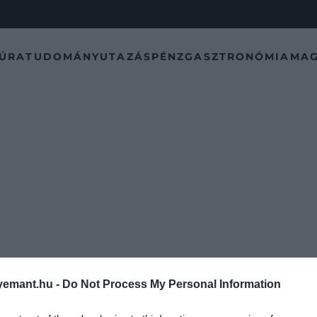
TÚRA
TUDOMÁNY
UTAZÁS
PÉNZ
GASZTRONÓMIA
MAG
emant.hu -
Do Not Process My Personal Information