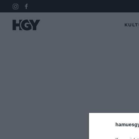
KUL
hamuesgy