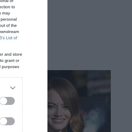
sonal or
ection to
ou may
 personal
out of the
 downstream
B’s List of
er and store
to grant or
ed purposes