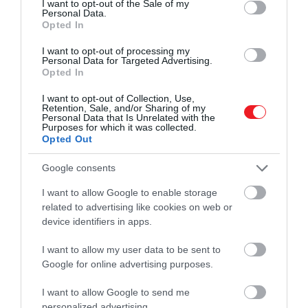
I want to opt-out of the Sale of my
Personal Data.
Opted In
2024. JANUÁR 15. ● HAMU ÉS GYÉMÁNT
Új köntösbe öltöztettek egy
I want to opt-out of processing my
A Jaguar egy nagyon hazafias, a Union
Personal Data for Targeted Advertising.
1965-ös Jaguárt a királynő…
Opted In
Jack által inspirált egyedi kék 1965-ös E-
Type Restomodot készített a királynő
I want to opt-out of Collection, Use,
HAMU ÉS GYÉMÁNT
Retention, Sale, and/or Sharing of my
platina jubileumára.
Personal Data that Is Unrelated with the
Purposes for which it was collected.
Opted Out
Google consents
I want to allow Google to enable storage
related to advertising like cookies on web or
device identifiers in apps.
I want to allow my user data to be sent to
Google for online advertising purposes.
I want to allow Google to send me
personalized advertising.