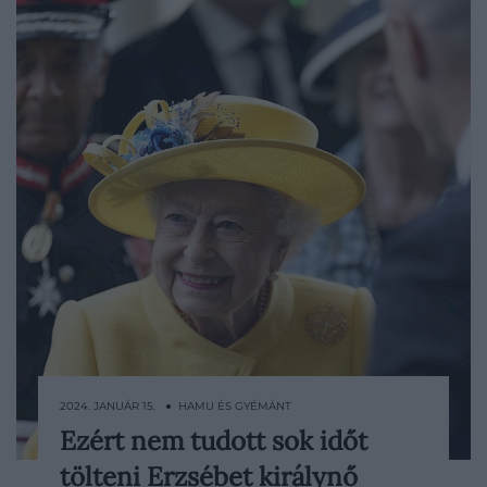
2024. JANUÁR 15. ● HAMU ÉS GYÉMÁNT
Ezért nem tudott sok időt
Harry herceg és Meghan Markle két
tölteni Erzsébet királynő
kisgyermekükkel, Archie Harrisonnal és