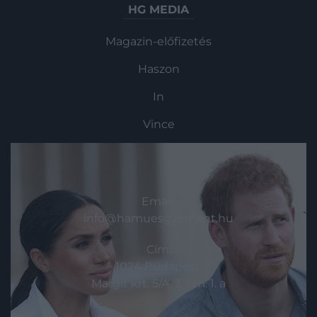
HG MEDIA
Magazin-előfizetés
Haszon
In
Vince
KAPCSOLAT
Email:
info@hamuesgyemant.hu
Cím:
1024 Budapest,
Margit krt. 5/A, 3. em. 1. a