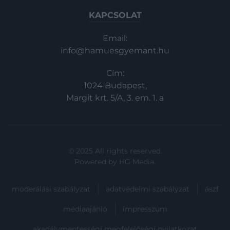
integrált, a kereskedői fizetéseket és a
napi pénzügyeket is kezelő
KAPCSOLAT
irányítóközpontot…
Email:
info@hamuesgyemant.hu
Cím:
1024 Budapest,
Margit krt. 5/A, 3. em. 1. a
© 2025 All rights reserved.
Powered by
HG Media
.
moderálási szabályzat
adatvédelmi szabályzat
ászf
médiaajánló
impresszum
akadálymentességi megfelelőségi nyilatkozat