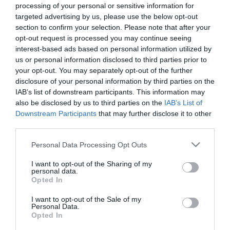
processing of your personal or sensitive information for
targeted advertising by us, please use the below opt-out
section to confirm your selection. Please note that after your
2025. AUGUSZTUS 14. ● HAMU ÉS GYÉMÁNT
opt-out request is processed you may continue seeing
6 egyszerű módszer, ha többet
interest-based ads based on personal information utilized by
Apró, tudatos döntésekkel havonta akár
szeretnél spórolni
us or personal information disclosed to third parties prior to
több tízezer forinttal is több maradhat a
your opt-out. You may separately opt-out of the further
pénztárcánkban, ami a mai gazdasági
disclosure of your personal information by third parties on the
HAMU ÉS GYÉMÁNT
helyzetben szinte mindenkinek jól jön.
IAB’s list of downstream participants. This information may
Ráadásul ennek eléréséhez nincs szükség
also be disclosed by us to third parties on the
IAB’s List of
radikális változtatásra, csak néhány
Downstream Participants
that may further disclose it to other
third parties.
könnyen beépíthető szokást kell
elsajátítani, amelyek hosszú távon…
Please note that this website/app uses one or more Google
Personal Data Processing Opt Outs
services and may gather and store information including but
not limited to your visit or usage behaviour. You may click to
I want to opt-out of the Sharing of my
personal data.
grant or deny consent to Google and its third-party tags to
Opted In
use your data for below specified purposes in below Google
consent section.
I want to opt-out of the Sale of my
Personal Data.
Opted In