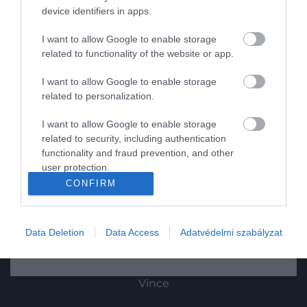
device identifiers in apps.
Tudomány
I want to allow Google to enable storage
Utazás
related to functionality of the website or app.
Pénz
I want to allow Google to enable storage
related to personalization.
Gasztronómia
I want to allow Google to enable storage
Magazin
related to security, including authentication
functionality and fraud prevention, and other
user protection.
HG MEDIA
2023. NOVEMBER 29. ● HAMU ÉS GYÉMÁNT
CONFIRM
Költségmegtakarítást is
Magazin-előfizetés
Nem fognak eltűnni a személyes
hozhatnak a digitális vállalati…
tárgyalások, ám a céges pénzügyek jó
Haszon
Data Deletion
Data Access
Adatvédelmi szabályzat
részét már most is könnyen lehet
HAMU ÉS GYÉMÁNT
In
automatizálni. Czimer Gergely, a Raiffeisen
Bank vállalati digitális és fizetési
Vince
megoldások területének vezetője