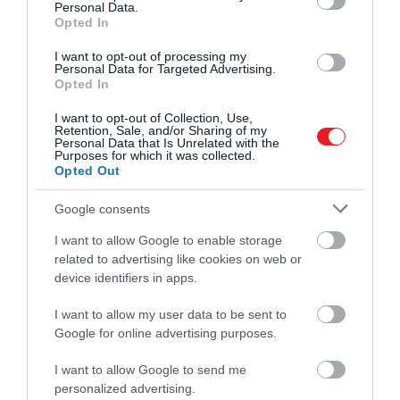
Personal Data.
Opted In
I want to opt-out of processing my
Personal Data for Targeted Advertising.
Opted In
I want to opt-out of Collection, Use,
Retention, Sale, and/or Sharing of my
Personal Data that Is Unrelated with the
2022. SZEPTEMBER 23. ● HAMU ÉS GYÉMÁNT
Purposes for which it was collected.
Meghosszabbították az Orient
Opted Out
Ez az első alkalom, hogy decemberben is
Expressz menetrendjét…
közlekedik Európa egyik leghíresebb
Google consents
járata.
HAMU ÉS GYÉMÁNT
I want to allow Google to enable storage
related to advertising like cookies on web or
device identifiers in apps.
I want to allow my user data to be sent to
Google for online advertising purposes.
I want to allow Google to send me
personalized advertising.