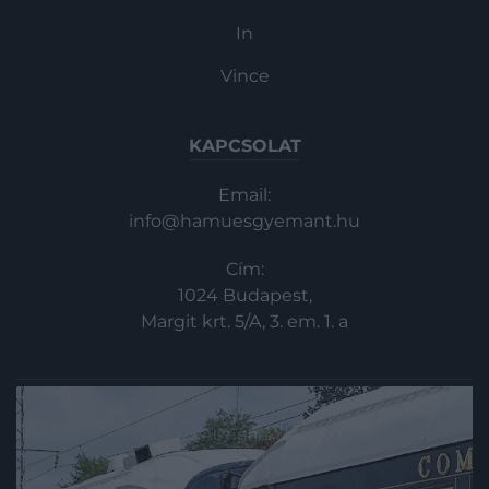
In
Vince
KAPCSOLAT
Email:
info@hamuesgyemant.hu
Cím:
1024 Budapest,
Margit krt. 5/A, 3. em. 1. a
© 2025 All rights reserved.
Powered by
HG Media
.