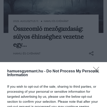
2025. AUGUSZTUS 11. ● HAMU ÉS GYÉMÁNT
Összeomló mezőgazdaság:
Egy esetleges nukleáris háború nemcsak
súlyos éhínséghez vezetne
a célponttá vált városokat fenyegeti – a
hatásai az egész bolygóra kiterjedhetnek.
egy…
Egy friss amerikai kutatás szerint az
HAMU ÉS GYÉMÁNT
úgynevezett nukleáris tél drasztikus
visszaesést okozna a globális élelmiszer-
termelésben, ez pedig súlyos éhínséghez
hamuesgyemant.hu -
Do Not Process My Personal
vezetne.
Information
If you wish to opt-out of the sale, sharing to third parties, or
processing of your personal or sensitive information for
targeted advertising by us, please use the below opt-out
section to confirm your selection. Please note that after your
opt-out request is processed you may continue seeing