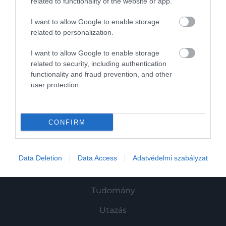
related to functionality of the website or app.
HAMU ÉS GYÉMÁNT
arról, hogy pontosan mire számíthatunk
egy ilyen eseménytől, a legtöbbek
I want to allow Google to enable storage
related to personalization.
számára ismeretlenek.
I want to allow Google to enable storage
related to security, including authentication
functionality and fraud prevention, and other
Művelődj, szórakozz, kíváncsiskodj, kóstolgass
user protection.
és ismerd meg a Hamu és Gyémánt világát!
CONFIRM
ROVATOK
Data Deletion
Data Access
Adatvédelmi szabályzat
Kultúra
Tudomány
Utazás