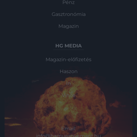
Pénz
Gasztronómia
Magazin
HG MEDIA
Magazin-előfizetés
Haszon
In
Vince
KAPCSOLAT
Email:
info@hamuesgyemant.hu