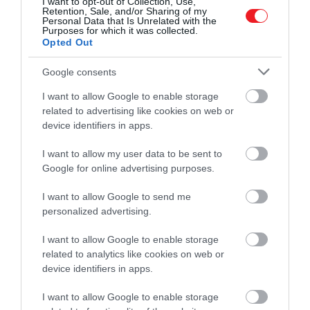
I want to opt-out of Collection, Use,
Retention, Sale, and/or Sharing of my
Personal Data that Is Unrelated with the
Purposes for which it was collected.
Opted Out
Google consents
I want to allow Google to enable storage
related to advertising like cookies on web or
device identifiers in apps.
I want to allow my user data to be sent to
Google for online advertising purposes.
I want to allow Google to send me
personalized advertising.
2023. FEBRUÁR 17. ● HAMU ÉS GYÉMÁNT
I want to allow Google to enable storage
A szakértők szerint így
related to analytics like cookies on web or
A hidegháború és a jelenlegi orosz-ukrán
lehetne elkerülni az
device identifiers in apps.
konfliktus okán az emberek jelentős része
kifejezetten fél az atomháborútól, illetve a
atomháborút
I want to allow Google to enable storage
nukleáris téltől. De a pontos részletek