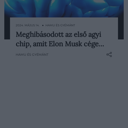
2024. MÁJUS 14. ● HAMU ÉS GYÉMÁNT
Meghibásodott az első agyi
A Neuralink első emberbe ültetett agyi
chip, amit Elon Musk cége…
implantátumáról kiderült, hogy nem
működik teljesen zökkenőmentesen. A
HAMU ÉS GYÉMÁNT
chip ultravékony elektródáinak egy része
felmondta a szolgálatot, emiatt jelentősen
lelassult az adatátvitel, írja az IFLScience.