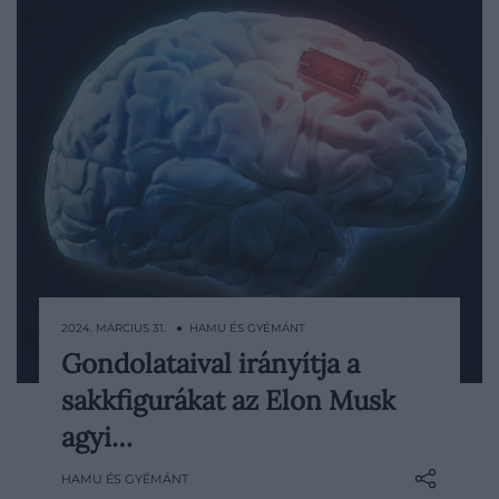
2024. MÁRCIUS 31. ● HAMU ÉS GYÉMÁNT
Gondolataival irányítja a
Elon Musk agyi chipekkel foglalkozó cége,
sakkfigurákat az Elon Musk
a Neuralink bemutatta első páciensét, aki
a beültetett eszköz segítségével
agyi…
sikeresen mozgatta a kurzort egy
HAMU ÉS GYÉMÁNT
számítógépen. Az áttörést jelentő