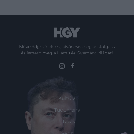
Művelődj, szórakozz, kíváncsiskodj, kóstolgass
és ismerd meg a Hamu és Gyémánt világát!
ROVATOK
Kultúra
Tudomány
Utazás
Pénz