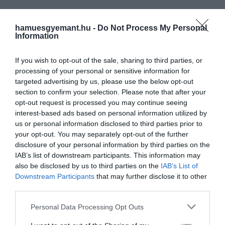
hamuesgyemant.hu -
Do Not Process My Personal
Information
If you wish to opt-out of the sale, sharing to third parties, or
processing of your personal or sensitive information for
targeted advertising by us, please use the below opt-out
section to confirm your selection. Please note that after your
opt-out request is processed you may continue seeing
interest-based ads based on personal information utilized by
us or personal information disclosed to third parties prior to
your opt-out. You may separately opt-out of the further
disclosure of your personal information by third parties on the
IAB’s list of downstream participants. This information may
also be disclosed by us to third parties on the
IAB’s List of
Downstream Participants
that may further disclose it to other
third parties.
Please note that this website/app uses one or more Google
Personal Data Processing Opt Outs
services and may gather and store information including but
2024. FEBRUÁR 1. ● HAMU ÉS GYÉMÁNT