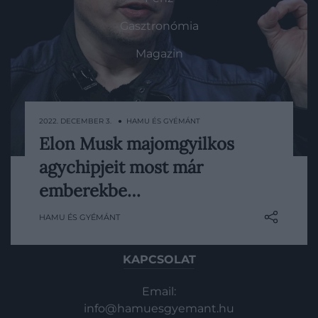
Gasztronómia
Magazin
HG MEDIA
2022. DECEMBER 3. ● HAMU ÉS GYÉMÁNT
Magazin-előfizetés
Elon Musk majomgyilkos
Bár rengeteg majom meghalt a Neuralink
Haszon
agychipjeit most már
februári állatkísérletei során, most
következhetnek az emberek.
emberekbe…
In
Vince
HAMU ÉS GYÉMÁNT
KAPCSOLAT
Email:
info@hamuesgyemant.hu