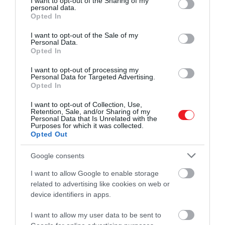
not limited to your visit or usage behaviour. You may click to
I want to opt-out of the Sharing of my
Először ültették be egy emberi
personal data.
grant or deny consent to Google and its third-party tags to
Elon Musk ellentmondásos Neuralink
Opted In
use your data for below specified purposes in below Google
agyba Elon Musk chipjét
projektje hatalmas előrelépést tett: a
consent section.
I want to opt-out of the Sale of my
tech-dollármilliárdos január 29-én a
Personal Data.
HAMU ÉS GYÉMÁNT
Opted In
szintén a tulajdonában lévő X-en
jelentette be, hogy a startup először
I want to opt-out of processing my
ültetett be agyi chipet egy emberi
Personal Data for Targeted Advertising.
Opted In
alanyba.
I want to opt-out of Collection, Use,
Retention, Sale, and/or Sharing of my
Personal Data that Is Unrelated with the
Purposes for which it was collected.
Opted Out
Google consents
I want to allow Google to enable storage
related to advertising like cookies on web or
device identifiers in apps.
I want to allow my user data to be sent to