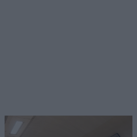
kapacitását annak érdekében, hogy új
vonatjáratokat indíthasson Európa-szerte,
itt írtunk. Egy koppenhágai…