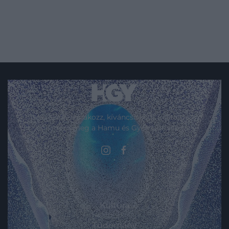
Művelődj, szórakozz, kíváncsiskodj, kóstolgass
és ismerd meg a Hamu és Gyémánt világát!
ROVATOK
Kultúra
Tudomány