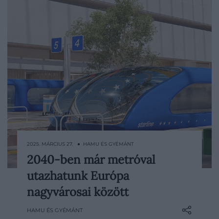
2025. MÁRCIUS 27. ● HAMU ÉS GYÉMÁNT
2040-ben már metróval
Az elmúlt években indított több tucatnyi
utazhatunk Európa
vasúti útvonal megkönnyíti az európai
országhatárokat átlépő utazást. Arról
nagyvárosai között
például, hogy a londoni St. Pancras
HAMU ÉS GYÉMÁNT
pályaudvar 2030-ig megháromszorozná