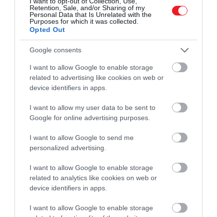
I want to opt-out of Collection, Use,
Míg a helyiek már-már természetesnek
Retention, Sale, and/or Sharing of my
lenyűgöző
Personal Data that Is Unrelated with the
veszik lakóhelyük gyönyörű
Purposes for which it was collected.
metróállomásait, addig a turistáknak
metróállomásokba…
Opted Out
külön látványosságot jelentenek ezek.
HAMU ÉS GYÉMÁNT
Google consents
Némelyik csillogó palotára vagy kortárs
kiállítótermekre hasonlít, míg más
I want to allow Google to enable storage
helyszínek a történelem és a helyi kultúra
related to advertising like cookies on web or
igazi lenyomataként szolgálnak. Alább…
device identifiers in apps.
I want to allow my user data to be sent to
Google for online advertising purposes.
I want to allow Google to send me
personalized advertising.
I want to allow Google to enable storage
related to analytics like cookies on web or
device identifiers in apps.
I want to allow Google to enable storage