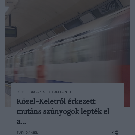
2025. FEBRUÁR 14. ● TURI DÁNIEL
Közel-Keletről érkezett
A londoni metróhálózat a világ egyik
mutáns szúnyogok lepték el
legfejlettebb ilyen jellegű rendszerének
számít. Bár azt gondolhatnánk, hogy
a…
csupa jó dologgal találkozhatunk a brit
TURI DÁNIEL
főváros metróállomásain, a valóság