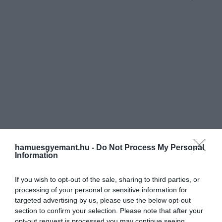
azonban ettől eltér. Hiszen hiába az
ultramodern rendszer, a város alatti
alagúthálózatokban szúnyogok milliói…
hamuesgyemant.hu -
Do Not Process My Personal
Information
If you wish to opt-out of the sale, sharing to third parties, or
processing of your personal or sensitive information for
targeted advertising by us, please use the below opt-out
section to confirm your selection. Please note that after your
opt-out request is processed you may continue seeing