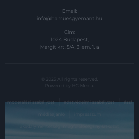
Email:
info@hamuesgyemant.hu
Cím:
1024 Budapest,
Margit krt. 5/A, 3. em. 1. a
© 2025 All rights reserved.
Powered by
HG Media
.
moderálási szabályzat
adatvédelmi szabályzat
ászf
médiaajánló
impresszum
akadálymentességi megfelelőségi nyilatkozat