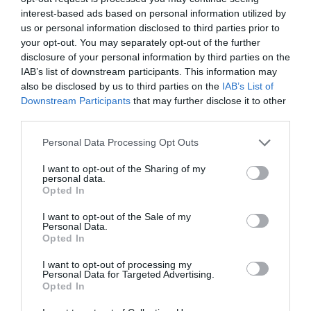
interest-based ads based on personal information utilized by
us or personal information disclosed to third parties prior to
your opt-out. You may separately opt-out of the further
disclosure of your personal information by third parties on the
IAB’s list of downstream participants. This information may
also be disclosed by us to third parties on the
IAB’s List of
Downstream Participants
that may further disclose it to other
third parties.
Please note that this website/app uses one or more Google
Personal Data Processing Opt Outs
services and may gather and store information including but
not limited to your visit or usage behaviour. You may click to
I want to opt-out of the Sharing of my
personal data.
grant or deny consent to Google and its third-party tags to
Opted In
use your data for below specified purposes in below Google
consent section.
I want to opt-out of the Sale of my
Personal Data.
Opted In
I want to opt-out of processing my
Personal Data for Targeted Advertising.
Opted In
2024. NOVEMBER 4. ● HAMU ÉS GYÉMÁNT
6 város, ahol lépten-nyomon