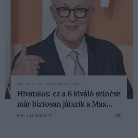
2025. ÁPRILIS 17. ● HAMU ÉS GYÉMÁNT
Hivatalos: ez a 6 kiváló színész
Az HBO saját gyártású Harry Potter-
már biztosan játszik a Max…
sorozatának első évada már 2026-ban a
képernyőkre kerülhet, így érthető módon
HAMU ÉS GYÉMÁNT
már most hatalmas érdeklődés övezi a
szereposztással kapcsolatos híreket és
pletykákat. Bár utóbbiból sincs hiány, mi