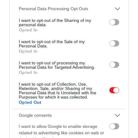
Please note that this website/app uses one or more Google
Personal Data Processing Opt Outs
services and may gather and store information including but
not limited to your visit or usage behaviour. You may click to
I want to opt-out of the Sharing of my
2025. JANUÁR 2. ● HAMU ÉS GYÉMÁNT
personal data.
grant or deny consent to Google and its third-party tags to
Opted In
5 sorozat, ami egyből
use your data for below specified purposes in below Google
Legutóbbi ajánlónkban a 2024 utolsó
consent section.
berobbantja 2025 januárját
I want to opt-out of the Sale of my
hónapjában debütáló sorozatokat
Personal Data.
mutattuk be. Szerencsére, mivel a
Opted In
HAMU ÉS GYÉMÁNT
streaming aranykorában vagyunk, az új
I want to opt-out of processing my
évben sem kell sokat várnunk a friss,
Personal Data for Targeted Advertising.
Opted In
minőségi történetekre: íme 5 kiválónak
ígérkező sorozat, ami 2025 januárjában
I want to opt-out of Collection, Use,
jelenik meg.
Retention, Sale, and/or Sharing of my
Personal Data that Is Unrelated with the
Purposes for which it was collected.
Opted Out
Google consents
I want to allow Google to enable storage
related to advertising like cookies on web or