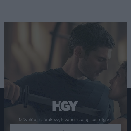
Művelődj, szórakozz, kíváncsiskodj, kóstolgass
és ismerd meg a Hamu és Gyémánt világát!