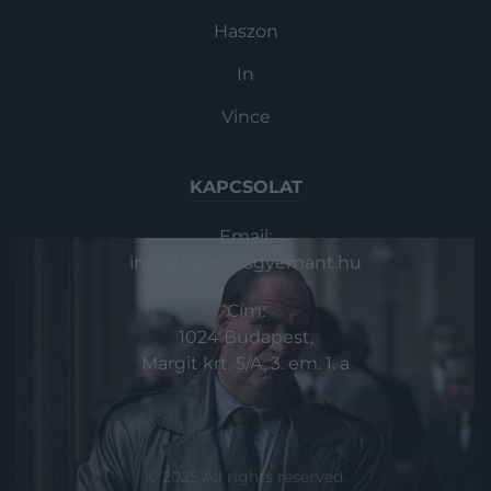
Haszon
In
Vince
KAPCSOLAT
Email:
info@hamuesgyemant.hu
Cím:
1024 Budapest,
Margit krt. 5/A, 3. em. 1. a
© 2025 All rights reserved.