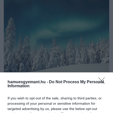
hamuesgyemant.hu -
Do Not Process My Personal
2025. OKTÓBER 10. ● HAMU ÉS GYÉMÁNT
Information
Szó szerint arany nő a
A régi mondás szerint a pénz nem fán
If you wish to opt-out of the sale, sharing to third parties, or
lappföldi fákon
terem – de az arany mégis? Finn kutatók
processing of your personal or sensitive information for
kimutatták, hogy a Lappföldön élő
targeted advertising by us, please use the below opt-out
HAMU ÉS GYÉMÁNT