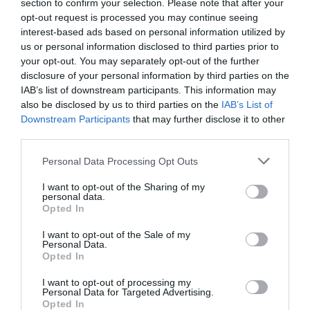
section to confirm your selection. Please note that after your
lucfenyők tűleveleiben valódi
opt-out request is processed you may continue seeing
aranyrészecskék képződhetnek,
interest-based ads based on personal information utilized by
mégpedig a bennük élő baktériumoknak
us or personal information disclosed to third parties prior to
köszönhetően. A különleges biológiai
your opt-out. You may separately opt-out of the further
jelenség a jövő aranykutatásában is
disclosure of your personal information by third parties on the
szerepet kaphat.
IAB’s list of downstream participants. This information may
also be disclosed by us to third parties on the
IAB’s List of
Downstream Participants
that may further disclose it to other
third parties.
Please note that this website/app uses one or more Google
Personal Data Processing Opt Outs
services and may gather and store information including but
not limited to your visit or usage behaviour. You may click to
I want to opt-out of the Sharing of my
personal data.
grant or deny consent to Google and its third-party tags to
Opted In
use your data for below specified purposes in below Google
consent section.
I want to opt-out of the Sale of my
Personal Data.
Opted In
I want to opt-out of processing my
Personal Data for Targeted Advertising.
Opted In