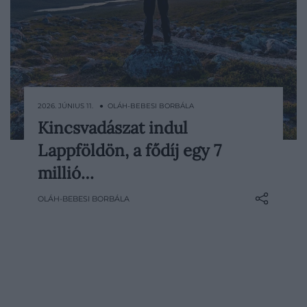
2026. JÚNIUS 11. ● OLÁH-BEBESI BORBÁLA
Kincsvadászat indul
Lappföldről legtöbbünknek a havas táj, a
Lappföldön, a fődíj egy 7
sarki fény és a Mikulás jut eszébe,
Finnország északi része azonban nyáron is
millió…
szeretné felhívni magára a figyelmet. Levi
OLÁH-BEBESI BORBÁLA
térségében ezért különleges
kincsvadászat indul, amelyben bárki részt
vehet.