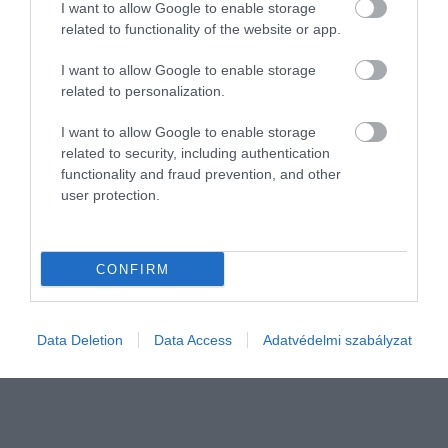
I want to allow Google to enable storage
related to functionality of the website or app.
2024. DECEMBER 17. ● HAMU ÉS GYÉMÁNT
A 4 legjobb hely a Földön, ha
I want to allow Google to enable storage
2024 októberében a NASA tudósai
2025-ben a sarki fényben…
related to personalization.
bejelentették, hogy elérkeztünk a 11 éves
napciklus csúcspontjához. Ez egészen
I want to allow Google to enable storage
HAMU ÉS GYÉMÁNT
2025 októberéig eltarthat, így az intenzív
related to security, including authentication
mágneses viharok miatt az északi fény a
functionality and fraud prevention, and other
szokásosnál több helyen és sokkal
user protection.
intenzívebben lesz majd látható. Most
mutatunk 4 helyszínt, ahol jövőre…
CONFIRM
Data Deletion
Data Access
Adatvédelmi szabályzat