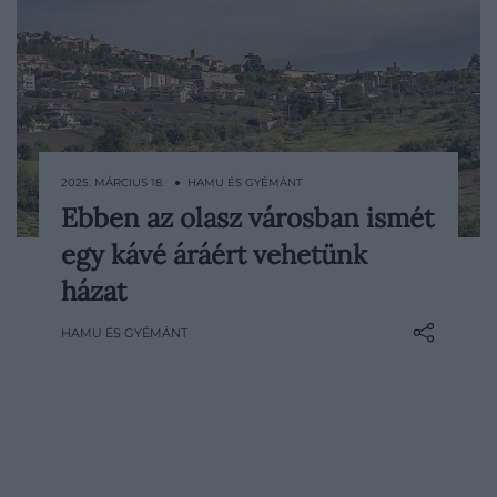
2025. MÁRCIUS 18. ● HAMU ÉS GYÉMÁNT
Ebben az olasz városban ismét
Ha esetleg attól félnél, hogy
egy kávé áráért vehetünk
Olaszországban elfogytak az egyeurós
házak, megnyugtatunk: az ország
házat
középső részén fekvő Penne továbbra is
HAMU ÉS GYÉMÁNT
ezzel a módszerrel szeretné megállítani az
elnéptelenedést.