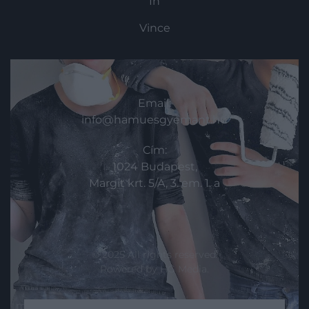
In
Vince
KAPCSOLAT
Email:
info@hamuesgyemant.hu
Cím:
1024 Budapest,
Margit krt. 5/A, 3. em. 1. a
© 2025 All rights reserved.
Powered by
HG Media
.
moderálási szabályzat
adatvédelmi szabályzat
ászf