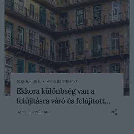
2023. JÚNIUS 6. ● HAMU ÉS GYÉMÁNT
Ekkora különbség van a
Novembertől új szabályok vonatkoznak a
felújításra váró és felújított…
lakások energiatanúsítványára: az
ingatlanok energiafogyasztásáról is szóló
HAMU ÉS GYÉMÁNT
dokumentum a vevők számára különösen
fontos lehet a későbbi esetleges viták
elkerülése miatt – közölte az