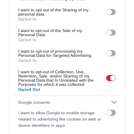
services and may gather and store information including but
not limited to your visit or usage behaviour. You may click to
I want to opt-out of the Sharing of my
personal data.
grant or deny consent to Google and its third-party tags to
Opted In
use your data for below specified purposes in below Google
consent section.
I want to opt-out of the Sale of my
2022. NOVEMBER 8. ● HAMU ÉS GYÉMÁNT
Personal Data.
Felejtsünk el mindent, amit
Opted In
Az elmúlt évtizedekben a
eddig a lakberendezésről…
I want to opt-out of processing my
lakberendezésben – a trendváltozásokon
Personal Data for Targeted Advertising.
kívül – nem sok fordulat történt. Ha
Opted In
HAMU ÉS GYÉMÁNT
egyedül vágunk neki, igyekszünk a
I want to opt-out of Collection, Use,
számunkra legjobb bútorokat, színeket,
Retention, Sale, and/or Sharing of my
kiegészítőket vásárolni, lehetőleg
Personal Data that Is Unrelated with the
Purposes for which it was collected.
költséghatékony módon. Ebben persze
Opted Out
sok buktató is van, nem véletlen, hogy
sok hibát is…
Google consents
I want to allow Google to enable storage
related to advertising like cookies on web or
device identifiers in apps.