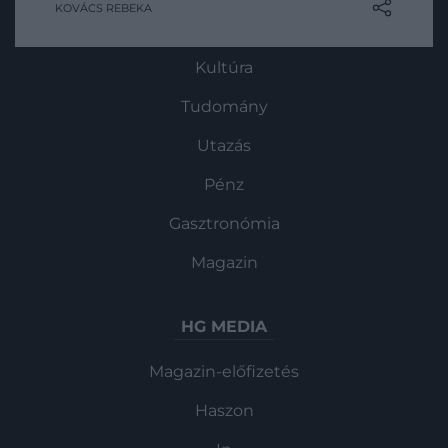
KOVÁCS REBEKA
rusztikus darabok, a jól ismert skandináv
ROVATOK
stílus és az évek óta közkedvelt
Kultúra
minimalizmus is.
Tudomány
Utazás
Pénz
Gasztronómia
Magazin
HG MEDIA
Magazin-előfizetés
Haszon