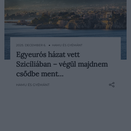
2025. DECEMBER 6. ● HAMU ÉS GYÉMÁNT
Egyeurós házat vett
Az egyeurós házak évek óta óriási
Szicíliában – végül majdnem
érdeklődést váltanak ki Olaszország több
régiójában, sőt már Franciaországban
csődbe ment…
ésSpanyolországban is megjelentek
HAMU ÉS GYÉMÁNT
hasonló programok. Most egy olyan nő
történetét idézzük fel, aki még 2019-ben
vásárolt szimbolikus…