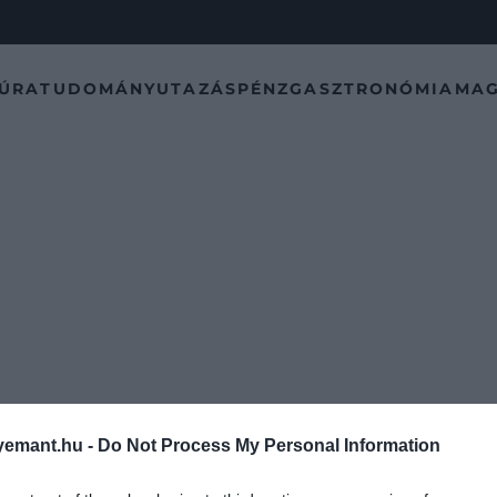
TÚRA
TUDOMÁNY
UTAZÁS
PÉNZ
GASZTRONÓMIA
MAG
emant.hu -
Do Not Process My Personal Information