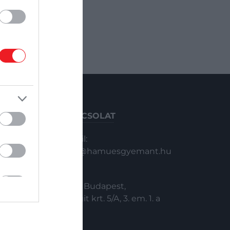
KAPCSOLAT
Email:
info@hamuesgyemant.hu
Cím:
1024 Budapest,
Margit krt. 5/A, 3. em. 1. a