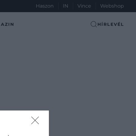
Haszon
IN
Vince
Webshop
AZIN
HÍRLEVÉL