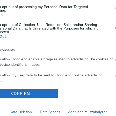
to opt-out of processing my Personal Data for Targeted
ing.
In
o opt-out of Collection, Use, Retention, Sale, and/or Sharing
ersonal Data that Is Unrelated with the Purposes for which it
2024. JANUÁR 18. ● HAMU ÉS GYÉMÁNT
lected.
Out
A mindig szolgálatkész
Amikor Leo kiskutya volt, a Paws for
Leo megállás nélkül
Purple Hearts nevű szervezeten
consents
keresztül szolgálati kutyának
pakolászik…
K
HG MEDIA
o allow Google to enable storage related to advertising like cookies on
készült, a szükséges vizsgákat
evice identifiers in apps.
HAMU ÉS GYÉMÁNT
azonban nem sikerült teljesítenie.
Magazin-előfizetés
Gazdáját viszont azóta is kisegíti – ha
o allow my user data to be sent to Google for online advertising
nem is a megszokott módon.
y
Haszon
s.
In
to allow Google to send me personalized advertising.
CONFIRM
Vince
o allow Google to enable storage related to analytics like cookies on
evice identifiers in apps.
ómia
Data Deletion
Data Access
Adatvédelmi szabályzat