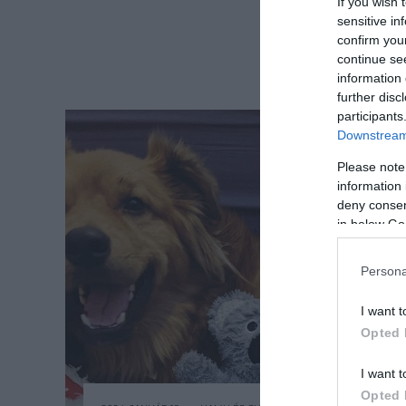
If you wish 
sensitive in
confirm you
continue se
information 
further disc
participants
Downstream 
Please note
information 
deny consent
in below Go
Persona
I want t
Opted 
I want t
Opted 