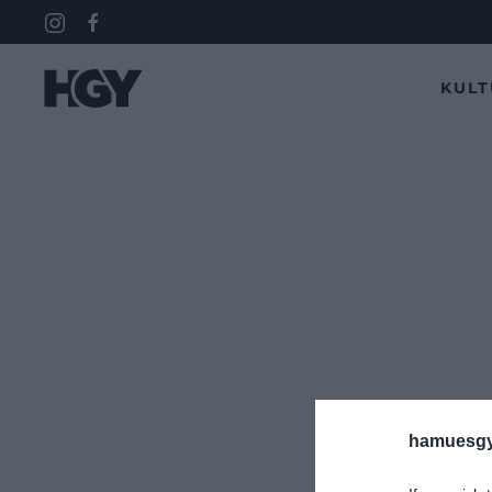
KUL
hamuesgy