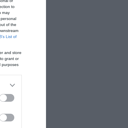
sonal or
ection to
ou may
 personal
out of the
 downstream
B’s List of
er and store
to grant or
ed purposes