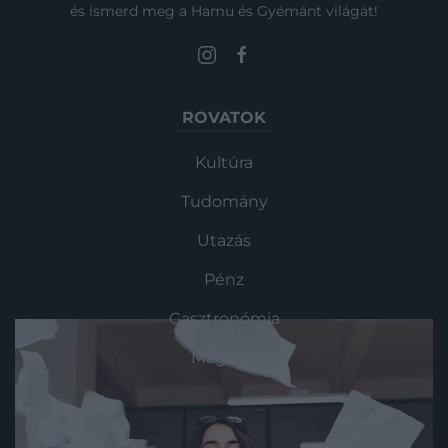
és ismerd meg a Hamu és Gyémánt világát!
ROVATOK
Kultúra
Tudomány
Utazás
Pénz
Gasztronómia
Magazin
HG MEDIA