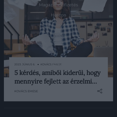
Magazin-előfizetés
Haszon
In
Vince
KAPCSOLAT
Email:
2023. JÚNIUS 6. ● KOVÁCS EMESE
info@hamuesgyemant.hu
5 kérdés, amiből kiderül, hogy
Szeretnél jó tanácsokat adni, akár
mennyire fejlett az érzelmi…
Cím:
magadnak is? Kérdezz!
1024 Budapest,
KOVÁCS EMESE
Margit krt. 5/A, 3. em. 1. a