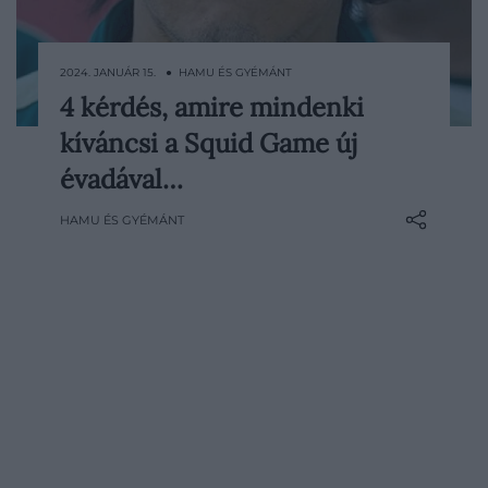
2024. JANUÁR 15. ● HAMU ÉS GYÉMÁNT
4 kérdés, amire mindenki
A dél-koreai Squid Game a Netflix
kíváncsi a Squid Game új
történetének egyik legsikeresebb
sorozata, amely nemsokára új évaddal
évadával…
jelentkezik. De mit lehet tudni az új
HAMU ÉS GYÉMÁNT
etapról? Az alábbi cikkben elmondjuk!