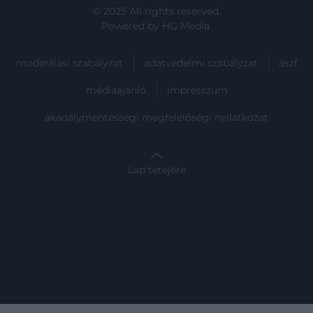
© 2025 All rights reserved.
Powered by
HG Media
.
moderálási szabályzat
adatvédelmi szabályzat
ászf
médiaajánló
impresszum
akadálymentességi megfelelőségi nyilatkozat
Lap tetejére