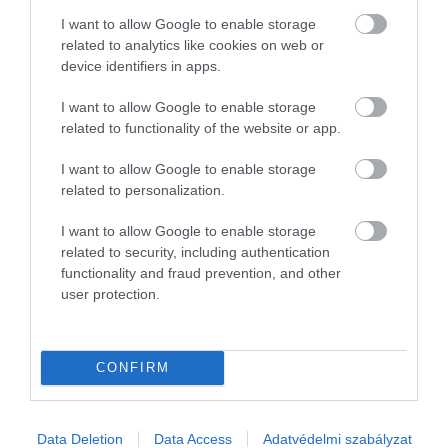
Az Egészségügyi Világszervezet szerint az
felnőttkori figyelemzavarban…
I want to allow Google to enable storage
emberek 8,2%-a szenved figyelemhiányos
related to analytics like cookies on web or
hiperaktivitási-zavarban, ami kétszerese a
device identifiers in apps.
HAMU ÉS GYÉMÁNT
korábban bejelentett aránynak.
I want to allow Google to enable storage
related to functionality of the website or app.
I want to allow Google to enable storage
related to personalization.
I want to allow Google to enable storage
related to security, including authentication
functionality and fraud prevention, and other
user protection.
CONFIRM
Data Deletion
Data Access
Adatvédelmi szabályzat